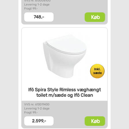
VVS nr. 613006100
Levering 1-2 dage
Fragt 99,-
Køb
748,-
Inkl.
sæde
Ifö Spira Style Rimless
væghængt
toilet m/sæde og Ifö
Clean
VVS nr. 613011430
Levering 1-2 dage
Fragt 99,-
Køb
2.599,-