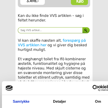
Køb
3.498,-
Kan du ikke finde VVS artiklen - søg i
feltet herunder.
Vi kan skaffe næsten alt,
forespørg på
VVS artiklen her
og vi giver dig besked
hurtigst muligt.
Et væghængt toilet fra Ifö kombinerer
æstetik, funktionalitet og hygiejne på
højeste niveau. Med skjult cisterne og
en svævende montering giver disse
toiletter et stilrent udtryk, samtidig med
at de letter rengøringen i badeværelset.
Men hvordan fungerer et væghængt
toilet? Hvad skal du være opmærksom
på ved valg af den rette model? Og
Samtykke
Detaljer
Om
hvilke teknologiske fordele tilbyder Ifö?