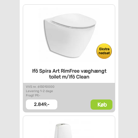
Ekstra
nedsat
Ifö Spira Art RimFree væghængt
toilet m/Ifö Clean
VVS nr. 613010000
Levering 1-2 dage
Fragt 99,-
Køb
2.849,-