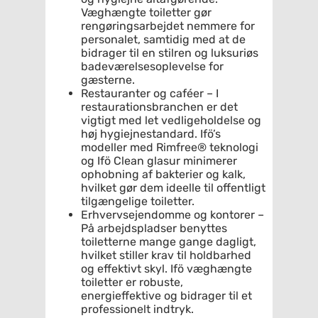
Væghængte toiletter gør
rengøringsarbejdet nemmere for
personalet, samtidig med at de
bidrager til en stilren og luksuriøs
badeværelsesoplevelse for
gæsterne.
Restauranter og caféer – I
restaurationsbranchen er det
vigtigt med let vedligeholdelse og
høj hygiejnestandard. Ifö’s
modeller med Rimfree® teknologi
og Ifö Clean glasur minimerer
ophobning af bakterier og kalk,
hvilket gør dem ideelle til offentligt
tilgængelige toiletter.
Erhvervsejendomme og kontorer –
På arbejdspladser benyttes
toiletterne mange gange dagligt,
hvilket stiller krav til holdbarhed
og effektivt skyl. Ifö væghængte
toiletter er robuste,
energieffektive og bidrager til et
professionelt indtryk.