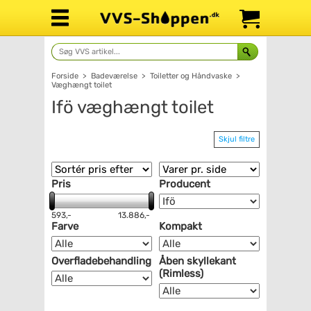
Forside
>
Badeværelse
>
Toiletter og Håndvaske
>
Væghængt toilet
Ifö væghængt toilet
Skjul filtre
Pris
Producent
593,-
13.886,-
Farve
Kompakt
Overfladebehandling
Åben skyllekant
(Rimless)