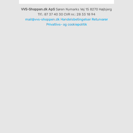
VVS-Shoppen.dk ApS
Søren Nymarks Vej 15
8270 Højbjerg
Tlf.: 87 37 40 30
CVR nr.: 28 33 18 94
mail@vvs-shoppen.dk
Handelsbetingelser
Returvarer
Privatlivs- og cookiepolitik