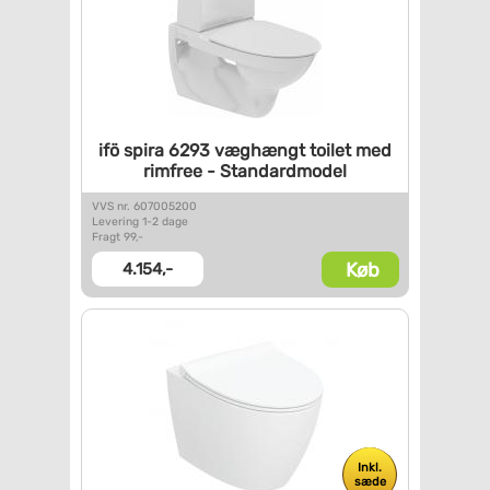
ifö spira 6293 væghængt toilet
med
rimfree - Standardmodel
VVS nr. 607005200
Levering 1-2 dage
Fragt 99,-
Køb
4.154,-
Inkl.
sæde