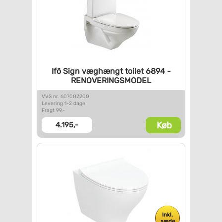
Ifö Sign væghængt toilet 6894
-
RENOVERINGSMODEL
VVS nr. 607002200
Levering 1-2 dage
Fragt 99,-
Køb
4.195,-
Inkl.
sæde