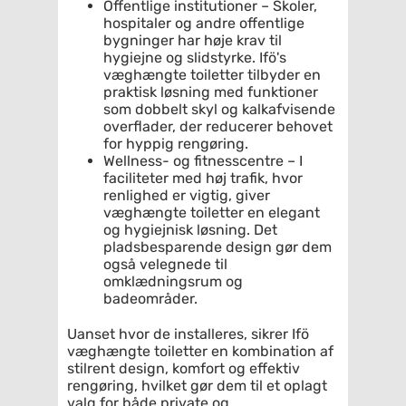
Offentlige institutioner – Skoler,
hospitaler og andre offentlige
bygninger har høje krav til
hygiejne og slidstyrke. Ifö's
væghængte toiletter tilbyder en
praktisk løsning med funktioner
som dobbelt skyl og kalkafvisende
overflader, der reducerer behovet
for hyppig rengøring.
Wellness- og fitnesscentre – I
faciliteter med høj trafik, hvor
renlighed er vigtig, giver
væghængte toiletter en elegant
og hygiejnisk løsning. Det
pladsbesparende design gør dem
også velegnede til
omklædningsrum og
badeområder.
Uanset hvor de installeres, sikrer Ifö
væghængte toiletter en kombination af
stilrent design, komfort og effektiv
rengøring, hvilket gør dem til et oplagt
valg for både private og