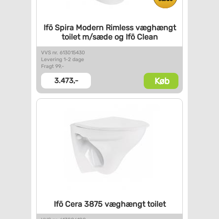
Ifö Spira Modern Rimless
væghængt
toilet m/sæde og Ifö
Clean
VVS nr. 613015430
Levering 1-2 dage
Fragt 99,-
Køb
3.473,-
Ifö Cera 3875 væghængt toilet