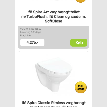
Ifö Spira Art væghængt toilet
m/TurboFlush, Ifö Clean og
sæde m.
SoftClose
VVS nr. 613013530
Levering 1-2 dage
Fragt 99,-
Køb
4.276,-
Inkl.
sæde
Ifö Spira Classic Rimless
væghængt