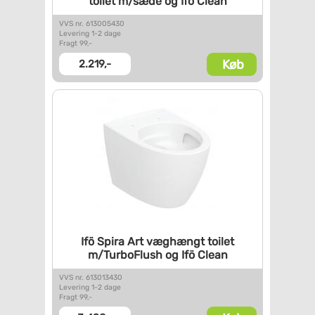
toilet m/sæde og Ifö
Clean
VVS nr. 613005430
Levering 1-2 dage
Fragt 99,-
Køb
2.219,-
Ifö Spira Art væghængt toilet
m/TurboFlush og Ifö Clean
VVS nr. 613013430
Levering 1-2 dage
Fragt 99,-