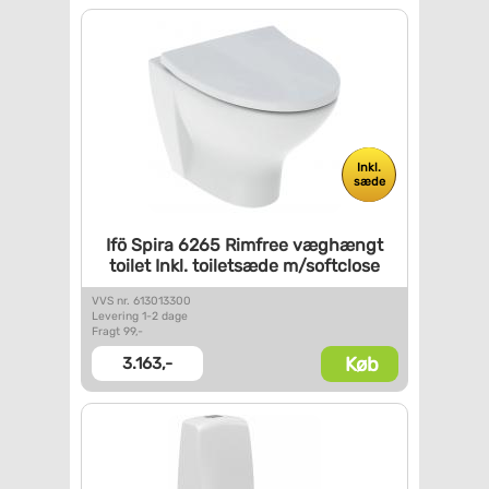
Inkl.
sæde
Ifö Spira 6265 Rimfree
væghængt
toilet Inkl.
toiletsæde m/softclose
VVS nr. 613013300
Levering 1-2 dage
Fragt 99,-
Køb
3.163,-