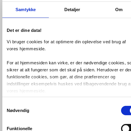
Samtykke
Detaljer
Om
Det er dine data!
Vi bruger cookies for at optimere din oplevelse ved brug af
vores hjemmeside.
V&B 9224 ViConnect vægtryk
E100 -
Hvid
For at hjemmesiden kan virke, er der nødvendige cookies, 
sikrer at alt fungerer som det skal på siden. Herudover er de
VVS nr. 617176000
Levering 1-2 dage
funktionelle cookies, som gør, at dine præferencer og
Fragt 99,-
indstillinger eksempelvis huskes ved tilbagevendende brug a
Køb
476,-
vores hjemmeside.
Samtykkevalg
Foruden nødvendige og funktionelle cookies er der statistisk
Nødvendig
cookies. Disse bruger vi bl.a. til at måle trafik, omsætning,
konverteringsfrekevenser og lignende. Endelig er der
marketingcookies, som vi bruger til at målrette vores
Funktionelle