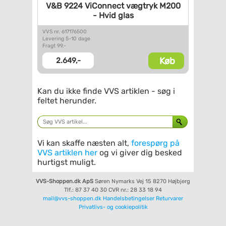
V&B 9224 ViConnect vægtryk
M200
- Hvid glas
VVS nr. 617176500
Levering 5-10 dage
Fragt 99,-
Køb
2.649,-
Kan du ikke finde VVS artiklen - søg i
feltet herunder.
Vi kan skaffe næsten alt,
forespørg på
VVS artiklen her
og vi giver dig besked
hurtigst muligt.
VVS-Shoppen.dk ApS
Søren Nymarks Vej 15
8270 Højbjerg
Tlf.: 87 37 40 30
CVR nr.: 28 33 18 94
mail@vvs-shoppen.dk
Handelsbetingelser
Returvarer
Privatlivs- og cookiepolitik