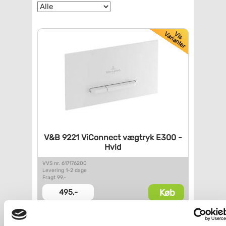
V&B 9221 ViConnect vægtryk
E300 -
Hvid
VVS nr. 617176200
Levering 1-2 dage
Fragt 99,-
Køb
495,-