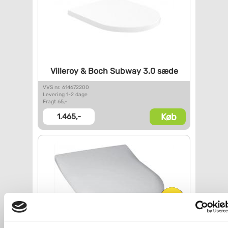
Villeroy & Boch Subway 3.0
sæde
VVS nr. 614672200
Levering 1-2 dage
Fragt 65,-
Køb
1.465,-
Få stk.
tilbage!