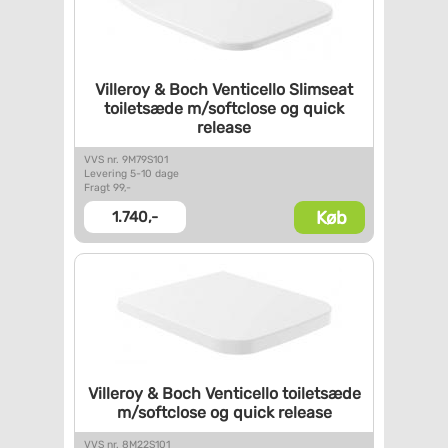
Villeroy & Boch Venticello
Slimseat
toiletsæde
m/softclose og quick
release
VVS nr. 9M79S101
Levering 5-10 dage
Fragt 99,-
Køb
1.740,-
Villeroy & Boch Venticello
toiletsæde
m/softclose og
quick release
VVS nr. 8M22S101