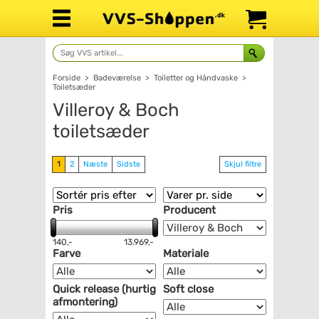
Forside
>
Badeværelse
>
Toiletter og Håndvaske
>
Toiletsæder
Villeroy & Boch
toiletsæder
1
2
Næste
Sidste
Skjul filtre
Pris
Producent
140,-
13.969,-
Farve
Materiale
Quick release (hurtig
Soft close
afmontering)