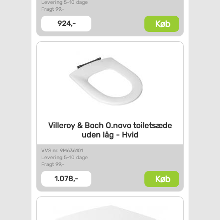
Levering 5-10 dage
Fragt 99,-
Køb
924,-
Villeroy & Boch O.novo
toiletsæde
uden låg - Hvid
VVS nr. 9M636101
Levering 5-10 dage
Fragt 99,-
Køb
1.078,-