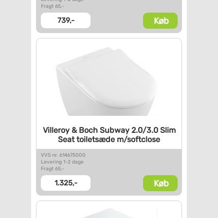
Fragt 65,-
Køb
739,-
Villeroy & Boch Subway 2.0/3.0
Slim
Seat toiletsæde
m/softclose
VVS nr. 614675000
Levering 1-2 dage
Fragt 65,-
Køb
1.325,-