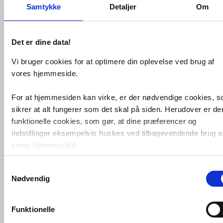
V&B Subway/Omnia Architectura
Samtykke
Detaljer
Om
Slim wc-sæde med softclose og
QuickRelease - alpin hvid
VVS nr. 614674000
Det er dine data!
Levering 1-2 dage
Fragt 99,-
Vi bruger cookies for at optimere din oplevelse ved brug af
Køb
1.445,-
vores hjemmeside.
For at hjemmesiden kan virke, er der nødvendige cookies, 
sikrer at alt fungerer som det skal på siden. Herudover er de
funktionelle cookies, som gør, at dine præferencer og
indstillinger eksempelvis huskes ved tilbagevendende brug a
vores hjemmeside.
Samtykkevalg
Foruden nødvendige og funktionelle cookies er der statistisk
Nødvendig
cookies. Disse bruger vi bl.a. til at måle trafik, omsætning,
konverteringsfrekevenser og lignende. Endelig er der
Villeroy & Boch Omnia
Architectura
toiletsæde
marketingcookies, som vi bruger til at målrette vores
Funktionelle
markedsføring med henblik på annonceindhold, som giver
VVS nr. 614686300