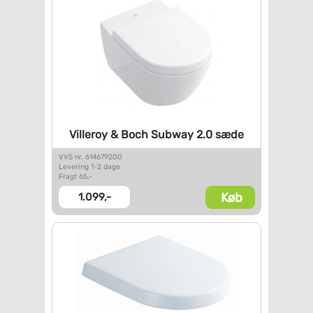
Villeroy & Boch Subway 2.0
sæde
VVS nr. 614679200
Levering 1-2 dage
Fragt 65,-
Køb
1.099,-