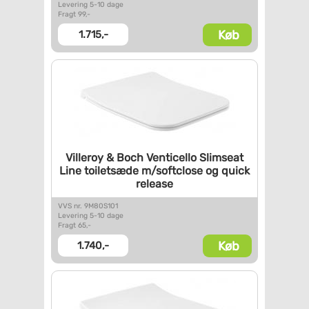
Levering 5-10 dage
Fragt 99,-
Køb
1.715,-
Villeroy & Boch Venticello
Slimseat
Line toiletsæde
m/softclose og quick
release
VVS nr. 9M80S101
Levering 5-10 dage
Fragt 65,-
Køb
1.740,-