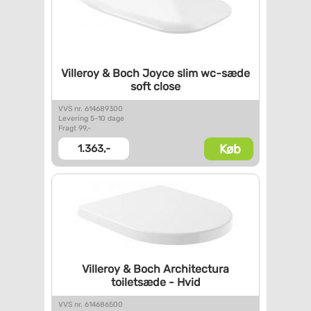
Villeroy & Boch Joyce slim
wc-sæde
soft close
VVS nr. 614689300
Levering 5-10 dage
Fragt 99,-
Køb
1.363,-
Villeroy & Boch Architectura
toiletsæde - Hvid
VVS nr. 614686500