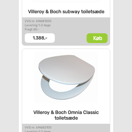
Villeroy & Boch subway
toiletsæde
VVS nr. 614681200
Levering 1-2 dage
Fragt 65,-
Køb
1.388,-
Villeroy & Boch Omnia Classic
toiletsæde
VVS nr. 614682100
Levering 1-2 dage