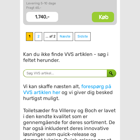
Levering 5-10 dage
Fragt 65,-
Køb
1.740,-
1
2
... af 2
Næste
Sidste
Kan du ikke finde VVS artiklen - søg i
feltet herunder.
Vi kan skaffe næsten alt,
forespørg på
VVS artiklen her
og vi giver dig besked
hurtigst muligt.
Toiletsæder fra Villeroy og Boch er lavet
i den kendte kvalitet som er
gennemgående for deres sortiment. De
har også inkluderet deres innovative
løsninger som quick-release og