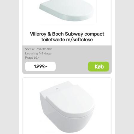
Villeroy & Boch Subway compact
toiletsæde m/softclose
VVS nr. 614681300
Levering 1-2 dage
Fragt 65,-
Køb
1.999,-