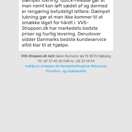
dæmpet lukning. Quick-release gør at
man nemt kan løft sædet af og dermed
er rengøring betydeligt lettere. Dæmpet
lukning gør at man ikke kommer til at
smække låget for hårdt i. VVS-
Shoppen.dk har markedets bedste
priser og hurtig levering. Derudover
sidder Danmarks bedste kundeservice
altid klar til at hjælpe.
VVS-Shoppen.dk ApS
Søren Nymarks Vej 15
8270 Højbjerg
Tlf.: 87 37 40 30
CVR nr.: 28 33 18 94
mail@vvs-shoppen.dk
Handelsbetingelser
Returvarer
Privatlivs- og cookiepolitik