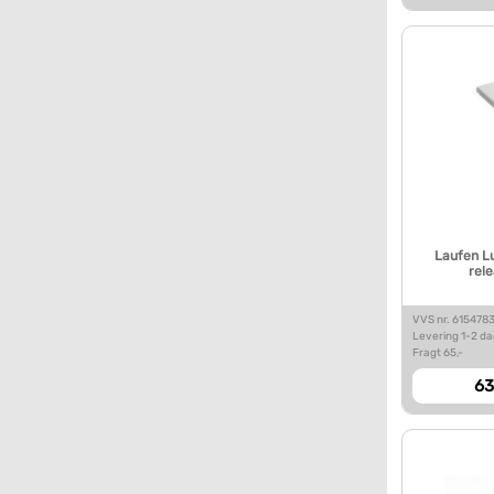
Laufen L
rele
VVS nr. 615478
Levering 1-2 d
Fragt 65,-
63