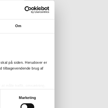
T Toiletsæde -
vid
63.1
Om
Køb
 skal på siden. Herudover er
ed tilbagevendende brug af
l at måle trafik, omsætning,
målrette vores markedsføring
oiletsæde 893384
Marketing