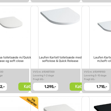
ua toiletsæde m/Quick
Laufen Kartell toiletsæde med
Laufen Karte
ase og soft close
softclose & Quick Release
m/soft-cl
300
VVS nr. 615487300
VVS nr. 615498100
age
Levering 1-2 dage
Levering 5-10 dage
Fragt 65,-
Fragt 65,-
Køb
Køb
2,-
1.295,-
1.715,-