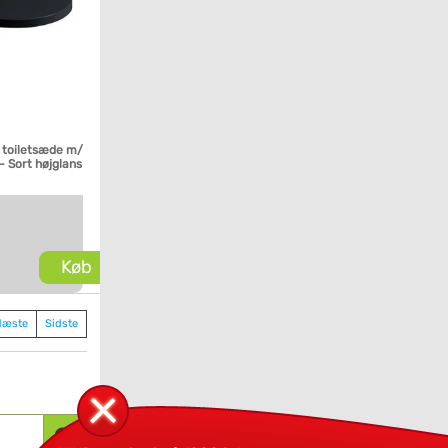
l toiletsæde m/
- Sort højglans
Køb
Næste
Sidste