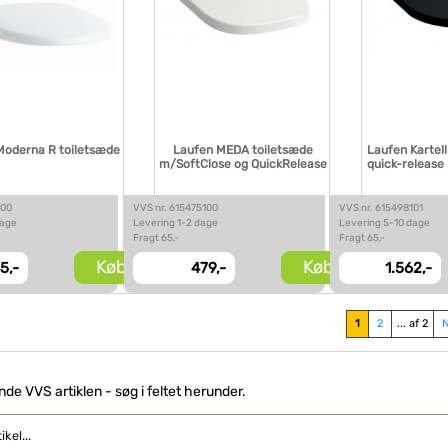
Moderna R toiletsæde
Laufen MEDA toiletsæde
Laufen Kartel
m/SoftClose og QuickRelease
quick-release 
100
VVS nr. 615475100
VVS nr. 615498101
dage
Levering 1-2 dage
Levering 5-10 dage
Fragt 65,-
Fragt 65,-
Køb
Køb
5,-
479,-
1.562,-
1
2
... af 2
inde VVS artiklen - søg i feltet herunder.