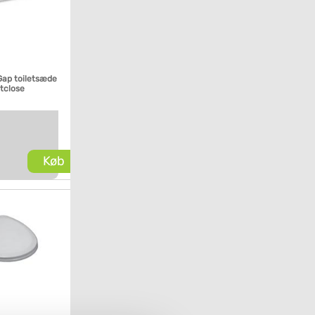
Gap toiletsæde
tclose
Køb