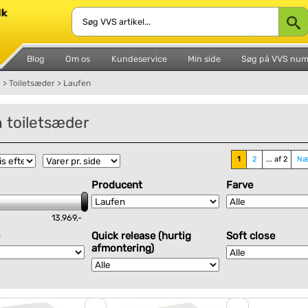
Blog
Om os
Kundeservice
Min side
Søg på VVS nu
e
>
Toiletsæder
>
Laufen
 toiletsæder
1
2
... af 2
Næ
Producent
Farve
13.969,-
Quick release (hurtig
Soft close
afmontering)