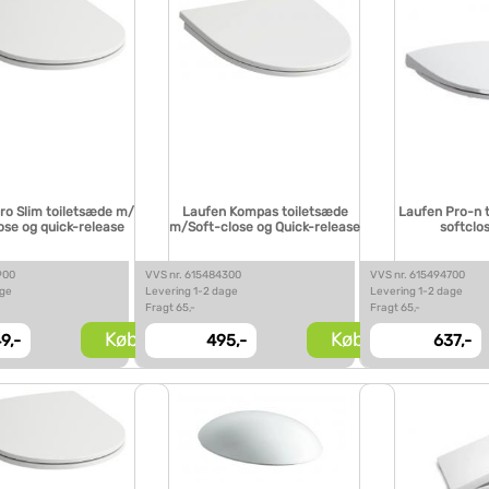
ro Slim toiletsæde m/
Laufen Kompas toiletsæde
Laufen Pro-n 
ose og quick-release
m/Soft-close og Quick-release
softclo
900
VVS nr. 615484300
VVS nr. 615494700
age
Levering 1-2 dage
Levering 1-2 dage
Fragt 65,-
Fragt 65,-
Køb
Køb
9,-
495,-
637,-