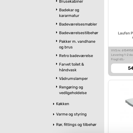
Brusekabiner
Badekar og
kararmatur
Badeværelsesmøbler
Badeværelsestilbehør
Laufen P
Pakker m. vandhane
og brus
VVS nr. 615495
Levering 1-2 d
Retro badeværelse
Fragt 65,-
Farvet toilet &
54
håndvask
Vådrumslamper
Rengøring og
vedligeholdelse
Køkken
Varme og styring
Rør, fittings og tilbehør