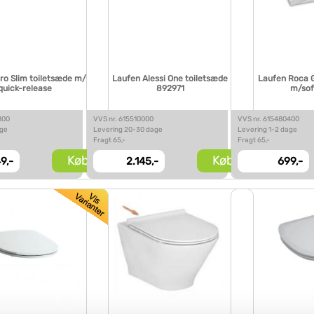
ro Slim toiletsæde m/
Laufen Alessi One toiletsæde
Laufen Roca 
quick-release
892971
m/sof
800
VVS nr. 615510000
VVS nr. 615480400
age
Levering 20-30 dage
Levering 1-2 dage
Fragt 65,-
Fragt 65,-
Køb
Køb
9,-
2.145,-
699,-