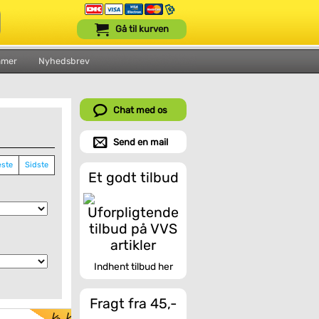
Gå til kurven
mmer
Nyhedsbrev
Chat med os
Send en mail
ste
Sidste
Et godt tilbud
Indhent tilbud her
Fragt fra 45,-