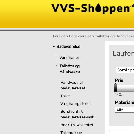
Forside
>
Badeværelse
>
Toiletter og Håndvask
Badeværelse
Laufen
Vandhaner
Toiletter og
Håndvaske
Pris
Håndvask til
badeværelset
140,-
Toilet
Materiale
Væghængt toilet
Bundventil til
badeværelsesvask
Back-To-Wall toilet
Toiletpakker