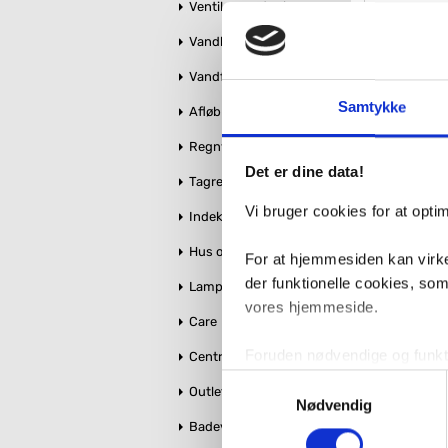
Ventiler og stophaner
Laufen 
Vandbehandling
Vandforsyning
VVS nr. 615494
Levering 1-2 d
Samtykke
Afløb og kloak
Fragt 65,-
55
Regnvandshåndtering
Det er dine data!
Tagrender
Vi bruger cookies for at opt
Indeklima
Hus og Have
For at hjemmesiden kan virke
der funktionelle cookies, so
Lamper
vores hjemmeside.
Care
Foruden nødvendige og funktio
Centralstøvsuger
konverteringsfrekevenser og 
Samtykkevalg
Outlet
Laufen 
med henblik på annonceindhol
Nødvendig
Badeværelse makeover