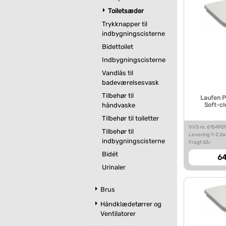
Toiletsæder
Trykknapper til
indbygningscisterne
Bidettoilet
Indbygningscisterne
Vandlås til
badeværelsesvask
Tilbehør til
Laufen P
Soft-cl
håndvaske
Tilbehør til toiletter
VVS nr. 615495
Tilbehør til
Levering 1-2 d
indbygningscisterne
Fragt 65,-
Bidét
64
Urinaler
Brus
Håndklædetørrer og
Ventilatorer