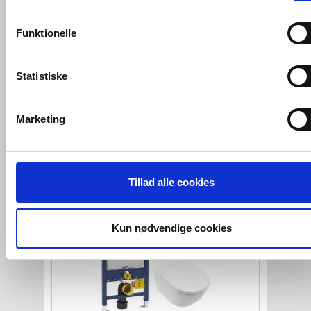
konverteringsfrekevenser og lignende. Endelig er der
marketingcookies, som vi bruger til at målrette vores
Funktionelle
markedsføring med henblik på annonceindhold, som giver
mening for den enkelte af vores kunder.
Statistiske
Villeroy & Boch 2.0 RIMless og
C+
toiletpakke inkl. sæde
m/soft-close,
VVS-Shoppen.dk bruger både egne cookies og tredjeparts
lav cisterne og
krom betjening
cookies. Ved at klikke 'Vis detaljer' nedenfor kan du se hvilk
Marketing
tredjeparts cookies, som vores hjemmeside benytter.
VVS nr. Toiletpakke22
Levering 1-2 dage
Fragt 0,-
Hvis du accepterer alle cookies, så giver du samtykke til de
Køb
7.067,-
ovenfor nævnte formål med de pågældende cookies. Du har
Tillad alle cookies
imidlertid også mulighed for at vælge bestemte cookie-typer t
og fra nedenfor. Til enhver tid er det ligeledes muligt, at ændr
dit samtykke, hvis du måtte ønske det.
Kun nødvendige cookies
Du kan se mere om, hvordan vi behandler dine
personoplysninger, ved at klikke
her
.