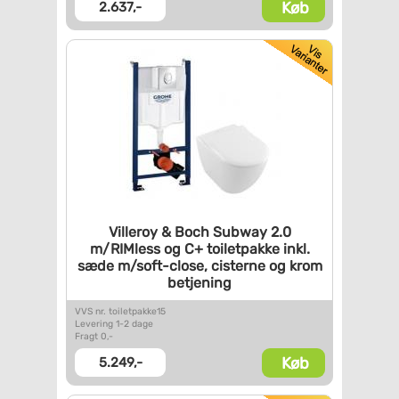
Køb
2.637,-
Villeroy & Boch Subway 2.0
m/RIMless og C+ toiletpakke
inkl.
sæde m/soft-close,
cisterne og krom
betjening
VVS nr. toiletpakke15
Levering 1-2 dage
Fragt 0,-
Køb
5.249,-