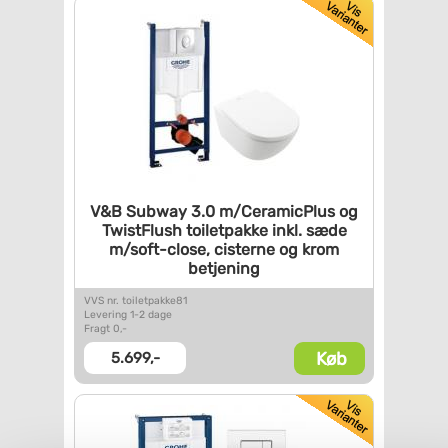
V&B Subway 3.0 m/CeramicPlus
og
TwistFlush toiletpakke
inkl. sæde
m/soft-close,
cisterne og krom
betjening
VVS nr. toiletpakke81
Levering 1-2 dage
Fragt 0,-
Køb
5.699,-