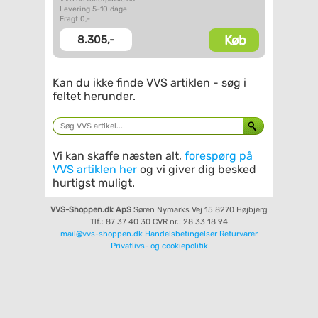
Levering 5-10 dage
Fragt 0,-
Køb
8.305,-
Kan du ikke finde VVS artiklen - søg i
feltet herunder.
Vi kan skaffe næsten alt,
forespørg på
VVS artiklen her
og vi giver dig besked
hurtigst muligt.
VVS-Shoppen.dk ApS
Søren Nymarks Vej 15
8270 Højbjerg
Tlf.: 87 37 40 30
CVR nr.: 28 33 18 94
mail@vvs-shoppen.dk
Handelsbetingelser
Returvarer
Privatlivs- og cookiepolitik