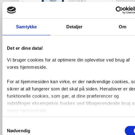
Samtykke
Detaljer
Om
Det er dine data!
Villeroy & Boch Subway 2.0
m/RIMless og C+ toiletpakke
inkl.
Vi bruger cookies for at optimere din oplevelse ved brug af
sæde m/soft-close,
mellem cisterne
og hvid
betjening
vores hjemmeside.
VVS nr. toiletpakke58
Levering 1-2 dage
For at hjemmesiden kan virke, er der nødvendige cookies, 
Fragt 0,-
sikrer at alt fungerer som det skal på siden. Herudover er de
Køb
5.952,-
funktionelle cookies, som gør, at dine præferencer og
indstillinger eksempelvis huskes ved tilbagevendende brug a
vores hjemmeside.
Samtykkevalg
Foruden nødvendige og funktionelle cookies er der statistisk
Nødvendig
cookies. Disse bruger vi bl.a. til at måle trafik, omsætning,