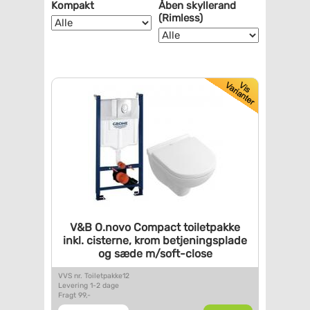
Kompakt
Åben skyllerand
(Rimless)
V&B O.novo Compact toiletpakke
inkl. cisterne, krom
betjeningsplade
og sæde
m/soft-close
VVS nr. Toiletpakke12
Levering 1-2 dage
Fragt 99,-