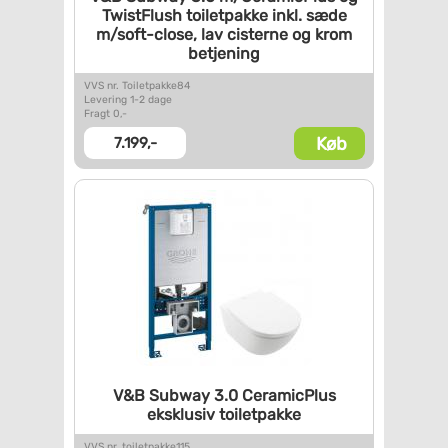
TwistFlush toiletpakke
inkl. sæde
m/soft-close, lav
cisterne og krom
betjening
VVS nr. Toiletpakke84
Levering 1-2 dage
Fragt 0,-
Køb
7.199,-
V&B Subway 3.0 CeramicPlus
eksklusiv toiletpakke
VVS nr. toiletpakke115