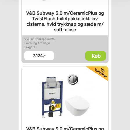
V&B Subway 3.0 m/CeramicPlus
og
TwistFlush toiletpakke
inkl. lav
cisterne, hvid
trykknap og sæde m/
soft-close
VVS nr. toiletpakke94
Levering 1-2 dage
Fragt 0,-
Køb
7.124,-
V&B Subway 3.0 m/CeramicPlus
og