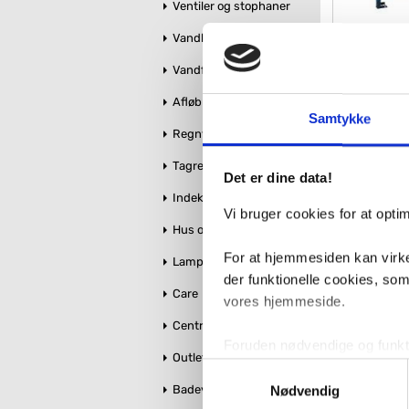
Ventiler og stophaner
Vandbehandling
Laufe
toil
Vandforsyning
m/soft-c
og
Afløb og kloak
Samtykke
VVS nr. toiletp
Levering 1-2 d
Regnvandshåndtering
Fragt 99,-
Tagrender
3.99
Det er dine data!
Indeklima
Vi bruger cookies for at opt
Hus og Have
For at hjemmesiden kan virke
Lamper
der funktionelle cookies, so
Care
vores hjemmeside.
Centralstøvsuger
Foruden nødvendige og funktio
Outlet
konverteringsfrekevenser og 
Samtykkevalg
Laufe
med henblik på annonceindhol
Badeværelse makeover
Nødvendig
toil