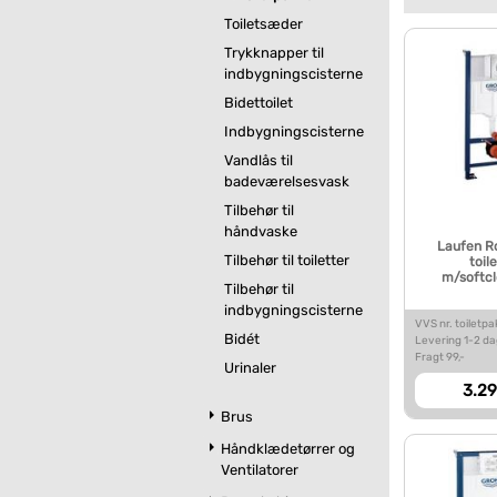
Toiletsæder
Trykknapper til
indbygningscisterne
Bidettoilet
Indbygningscisterne
Vandlås til
badeværelsesvask
Tilbehør til
håndvaske
Laufen R
Tilbehør til toiletter
toil
m/softcl
Tilbehør til
indbygningscisterne
VVS nr. toiletp
Bidét
Levering 1-2 d
Fragt 99,-
Urinaler
3.29
Brus
Håndklædetørrer og
Ventilatorer