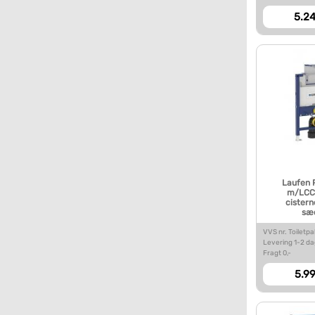
5.24
Laufen 
m/LCC t
cistern
sæ
VVS nr. Toiletp
Levering 1-2 d
Fragt 0,-
5.99