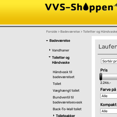
Forside
>
Badeværelse
>
Toiletter og Håndvask
Badeværelse
Laufen
Vandhaner
Toiletter og
Håndvaske
Pris
Håndvask til
badeværelset
2.246,-
Toilet
Farve på
Væghængt toilet
Bundventil til
badeværelsesvask
Kompakt
Back-To-Wall toilet
Toiletpakker