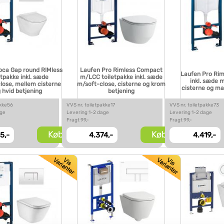
oca Gap round RIMless
Laufen Pro Rimless Compact
Laufen Pro Rim
etpakke inkl. sæde
m/LCC toiletpakke inkl. sæde
inkl. sæde 
lose, mellem cisterne
m/soft-close, cisterne og krom
cisterne og ma
 hvid betjening
betjening
akke56
VVS nr. toiletpakke17
VVS nr. toiletpakke73
age
Levering 1-2 dage
Levering 1-2 dage
Fragt 99,-
Fragt 99,-
Køb
Køb
5,-
4.374,-
4.419,-