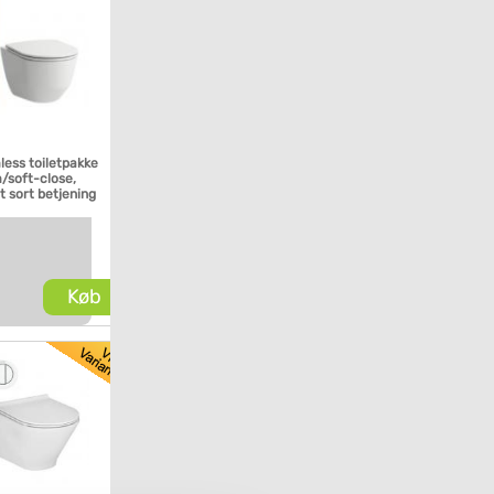
less toiletpakke
m/soft-close,
t sort betjening
Køb