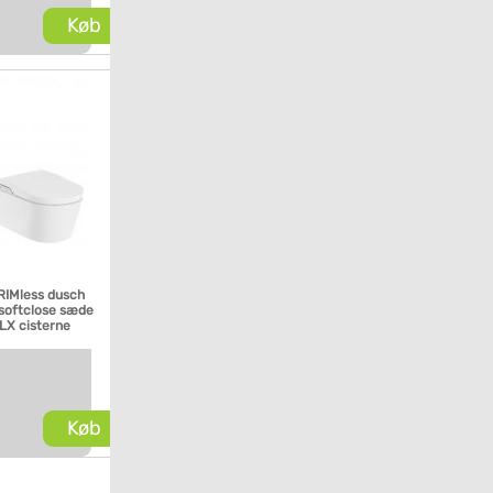
Køb
 RIMless dusch
/softclose sæde
LX cisterne
Køb