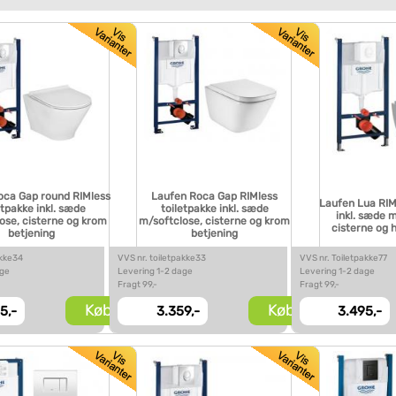
oca Gap round RIMless
Laufen Roca Gap RIMless
Laufen Lua RIM
etpakke inkl. sæde
toiletpakke inkl. sæde
inkl. sæde 
ose, cisterne og krom
m/softclose, cisterne og krom
cisterne og 
betjening
betjening
akke34
VVS nr. toiletpakke33
VVS nr. Toiletpakke77
age
Levering 1-2 dage
Levering 1-2 dage
Fragt 99,-
Fragt 99,-
Køb
Køb
5,-
3.359,-
3.495,-