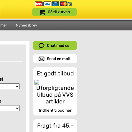
Gå til kurven
mmer
Nyhedsbrev
Chat med os
Send en mail
Et godt tilbud
et
e
Indhent tilbud her
Fragt fra 45,-