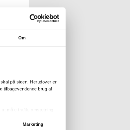
p round RIMless
e inkl. sæde
lav cisterne og
etjening
Om
Køb
 skal på siden. Herudover er
ed tilbagevendende brug af
l at måle trafik, omsætning,
målrette vores markedsføring
Marketing
less toiletpakke
isterne, hvid