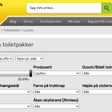
Blog
Om os
Kundeservice
Min side
Søg på VVS nu
e
>
Toiletpakker
>
Laufen
 toiletpakker
Producent
Dusch/Bidet toil
22.695,-
 hængeskål
Farve på trykknap
Højde på cistern
Åben skyllerand (Rimless)