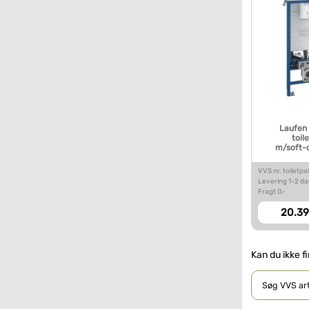
Laufen 
toil
m/soft-c
VVS nr. toiletp
Levering 1-2 d
Fragt 0,-
20.39
Kan du ikke f