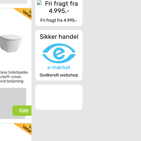
Fri fragt fra 4.995,-
Sikker handel
less toiletpakke
Godkendt webshop
m/soft-close,
hvid betjening
Køb