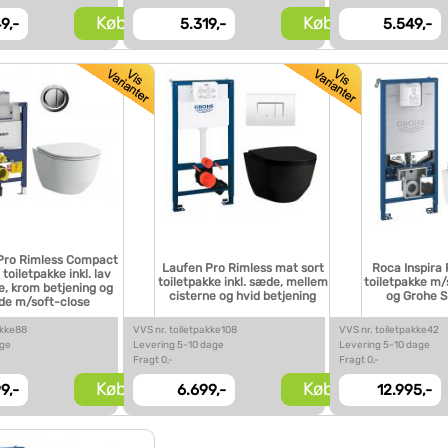
Køb
Køb
9,-
5.319,-
5.549,-
Pro Rimless Compact
Laufen Pro Rimless mat sort
Roca Inspira
oiletpakke inkl. lav
toiletpakke inkl. sæde, mellem
toiletpakke m
e, krom betjening og
cisterne og hvid betjening
og Grohe S
de m/soft-close
akke88
VVS nr. toiletpakke108
VVS nr. toiletpakke42
age
Levering 5-10 dage
Levering 5-10 dage
Fragt 0,-
Fragt 0,-
Køb
Køb
9,-
6.699,-
12.995,-