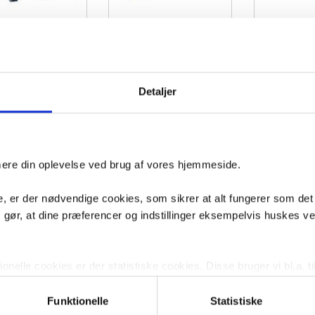
n Roca Gap RIMless
Laufen MEDA rimless
Laufen Roca Ga
etpakke inkl. sæde
toiletpakke inkl. sæde
toiletpakk
lose, mellem cisterne
m/softclose, cisterne og hvid
m/soft-close, 
 hvid betjening
betjening
hvid b
Detaljer
akke53
VVS nr. toiletpakke127
VVS nr. toiletpakke61
age
Levering 1-2 dage
Levering 1-2 dage
Fragt 99,-
Fragt 99,-
Køb
Køb
4,-
4.419,-
4.549,-
imere din oplevelse ved brug af vores hjemmeside.
, er der nødvendige cookies, som sikrer at alt fungerer som det
m gør, at dine præferencer og indstillinger eksempelvis huskes v
nelle cookies er der statistiske cookies. Disse bruger vi bl.a. ti
lignende. Endelig er der marketingcookies, som vi bruger til at 
n Roca Gap RIMless
Laufen Kartell Rimless
d, som giver mening for den enkelte af vores kunder.
Funktionelle
Statistiske
Laufen Pro Rim
etpakke inkl. sæde
toiletpakke inkl. sæde
inkl. lav c