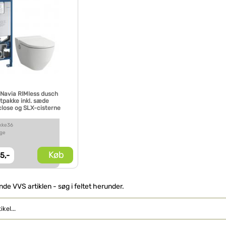
Navia RIMless dusch
etpakke inkl. sæde
lose og SLX-cisterne
akke36
age
Køb
5,-
inde VVS artiklen - søg i feltet herunder.