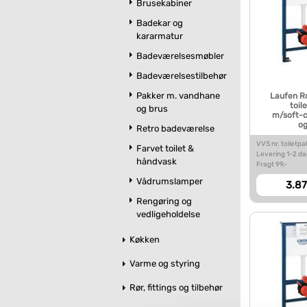
Brusekabiner
Badekar og
kararmatur
Badeværelsesmøbler
Badeværelsestilbehør
Pakker m. vandhane
Laufen R
toil
og brus
m/soft-c
og
Retro badeværelse
VVS nr. toiletp
Farvet toilet &
Levering 1-2 d
håndvask
Fragt 99,-
Vådrumslamper
3.87
Rengøring og
vedligeholdelse
Køkken
Varme og styring
Rør, fittings og tilbehør