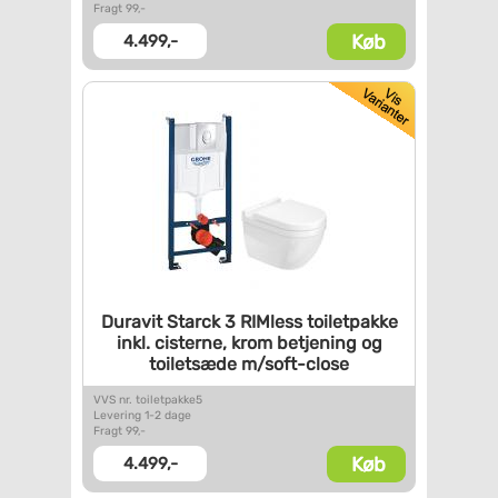
Fragt 99,-
Køb
4.499,-
Duravit Starck 3 RIMless
toiletpakke
inkl. cisterne,
krom betjening og
toiletsæde
m/soft-close
VVS nr. toiletpakke5
Levering 1-2 dage
Fragt 99,-
Køb
4.499,-