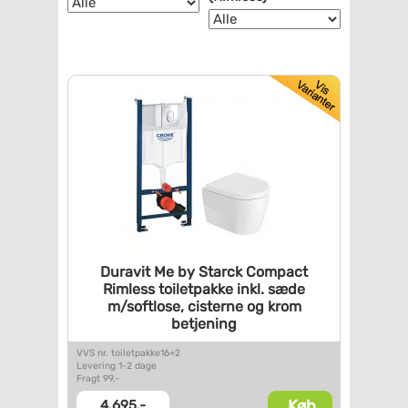
Duravit Me by Starck Compact
Rimless toiletpakke inkl. sæde
m/softlose, cisterne og krom
betjening
VVS nr. toiletpakke16+2
Levering 1-2 dage
Fragt 99,-
Køb
4.695,-