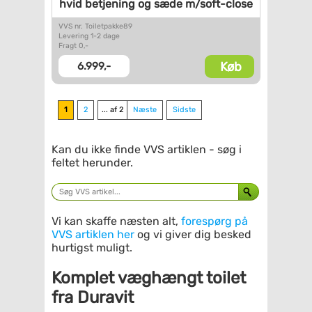
hvid betjening og
sæde m/soft-close
VVS nr. Toiletpakke89
Levering 1-2 dage
Fragt 0,-
Køb
6.999,-
1
2
... af 2
Næste
Sidste
Kan du ikke finde VVS artiklen - søg i
feltet herunder.
Vi kan skaffe næsten alt,
forespørg på
VVS artiklen her
og vi giver dig besked
hurtigst muligt.
Komplet væghængt toilet
fra Duravit