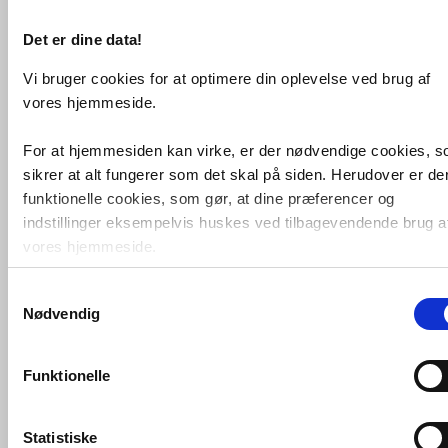
Det er dine data!
Vi bruger cookies for at optimere din oplevelse ved brug af
vores hjemmeside.
For at hjemmesiden kan virke, er der nødvendige cookies, 
sikrer at alt fungerer som det skal på siden. Herudover er de
funktionelle cookies, som gør, at dine præferencer og
indstillinger eksempelvis huskes ved tilbagevendende brug a
vores hjemmeside.
Duravit Me by Starck Compact
Rimless toiletpakke inkl. lav
cisterne,
krom betjening og
sæde m/ soft-
Samtykkevalg
Foruden nødvendige og funktionelle cookies er der statistisk
close
Nødvendig
cookies. Disse bruger vi bl.a. til at måle trafik, omsætning,
VVS nr. Toiletpakke10
konverteringsfrekevenser og lignende. Endelig er der
Levering 1-2 dage
marketingcookies, som vi bruger til at målrette vores
Fragt 0,-
Funktionelle
markedsføring med henblik på annonceindhold, som giver
Køb
5.745,-
mening for den enkelte af vores kunder.
Statistiske