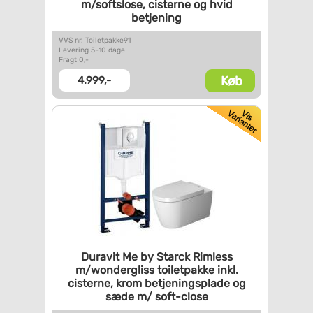
m/softslose,
cisterne og hvid
betjening
VVS nr. Toiletpakke91
Levering 5-10 dage
Fragt 0,-
Køb
4.999,-
Duravit Me by Starck Rimless
m/wondergliss toiletpakke
inkl.
cisterne, krom
betjeningsplade og
sæde m/
soft-close