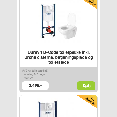
Duravit D-Code toiletpakke
inkl.
Grohe cisterne,
betjeningsplade og
toiletsæde
VVS nr. toiletpakke3
Levering 1-2 dage
Fragt 99,-
Køb
2.495,-