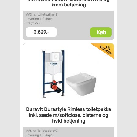
krom
betjening
VVS nr. toiletpakke48
Levering 1-2 dage
Fragt 99,-
Køb
3.829,-
Duravit Durastyle Rimless
toiletpakke
inkl. sæde
m/softclose, cisterne og
hvid
betjening
VVS nr. Toiletpakke93
Levering 1-2 dage