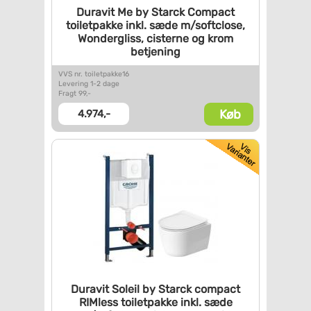
Duravit Me by Starck Compact
toiletpakke inkl. sæde
m/softclose,
Wondergliss,
cisterne og krom
betjening
VVS nr. toiletpakke16
Levering 1-2 dage
Fragt 99,-
Køb
4.974,-
Duravit Soleil by Starck
compact
RIMless toiletpakke
inkl. sæde