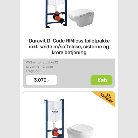
Duravit D-Code RIMless
toiletpakke
inkl. sæde
m/softclose, cisterne og
krom
betjening
VVS nr. toiletpakke32
Levering 1-2 dage
Fragt 99,-
Køb
3.070,-