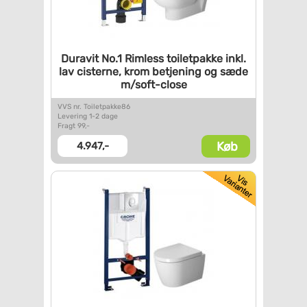
Duravit No.1 Rimless
toiletpakke inkl.
lav
cisterne, krom betjening og
sæde
m/soft-close
VVS nr. Toiletpakke86
Levering 1-2 dage
Fragt 99,-
Køb
4.947,-