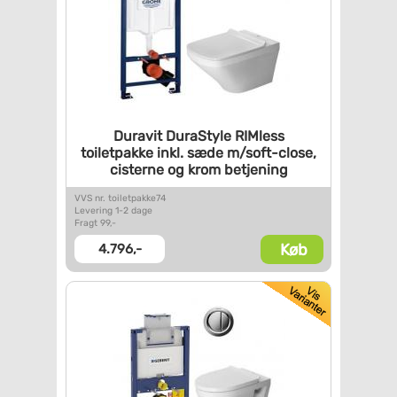
Duravit DuraStyle RIMless
toiletpakke inkl. sæde
m/soft-close,
cisterne og krom
betjening
VVS nr. toiletpakke74
Levering 1-2 dage
Fragt 99,-
Køb
4.796,-