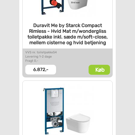
Duravit Me by Starck Compact
Rimless - Hvid Mat
m/wondergliss
toiletpakke
inkl. sæde m/soft-close,
mellem cisterne og hvid
betjening
VVS nr. toiletpakke54
Levering 1-2 dage
Fragt 0,-
Køb
6.872,-