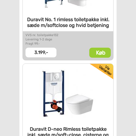
Duravit No. 1 rimless
toiletpakke inkl.
sæde
m/softclose og hvid betjening
VVS nr. toiletpakke132
Levering 1-2 dage
Fragt 99,-
Køb
3.199,-
Duravit D-neo Rimless
toiletpakke
inkl. sæde
m/soft-close, cisterne og