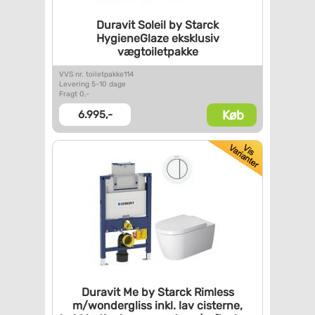
Duravit Soleil by Starck
HygieneGlaze eksklusiv
vægtoiletpakke
VVS nr. toiletpakke114
Levering 5-10 dage
Fragt 0,-
Køb
6.995,-
Duravit Me by Starck Rimless
m/wondergliss inkl. lav
cisterne,