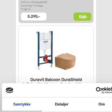
VVS nr. toiletpakke82
Levering 1-2 dage
Fragt 0,-
Køb
5.295,-
Duravit Balcoon DuraShield
toiletpakke i terra m/sæde,
cisterne
og betjening i hvid
VVS nr. toiletpakke171
Levering 5-10 dage
Samtykke
Detaljer
Om
Fragt 0,-
Køb
5.495,-