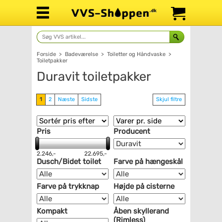
Forside
>
Badeværelse
>
Toiletter og Håndvaske
>
Toiletpakker
Duravit toiletpakker
1
2
Næste
Sidste
Skjul filtre
Pris
Producent
2.246,-
22.695,-
Dusch/Bidet toilet
Farve på hængeskål
Farve på trykknap
Højde på cisterne
Kompakt
Åben skyllerand
(Rimless)