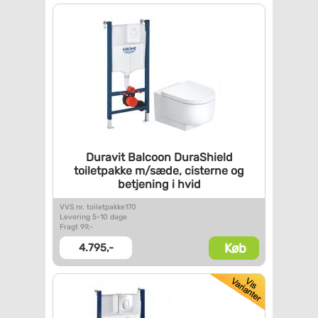
Duravit Balcoon DuraShield
toiletpakke m/sæde, cisterne
og
betjening i hvid
VVS nr. toiletpakke170
Levering 5-10 dage
Fragt 99,-
Køb
4.795,-