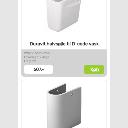
Duravit halvsøjle til D-code
vask
VVS nr. 638183100
Levering 1-2 dage
Fragt 99,-
Køb
607,-