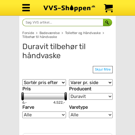
Forside
>
Badeværelse
>
Toiletter og Håndvaske
>
Tilbehør til håndvaske
Duravit tilbehør til
håndvaske
Skjul filtre
Pris
Producent
6,-
4.522,-
Farve
Varetype