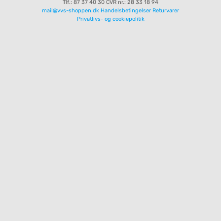
Tlf.: 87 37 40 30
CVR nr.: 28 33 18 94
mail@vvs-shoppen.dk
Handelsbetingelser
Returvarer
Privatlivs- og cookiepolitik