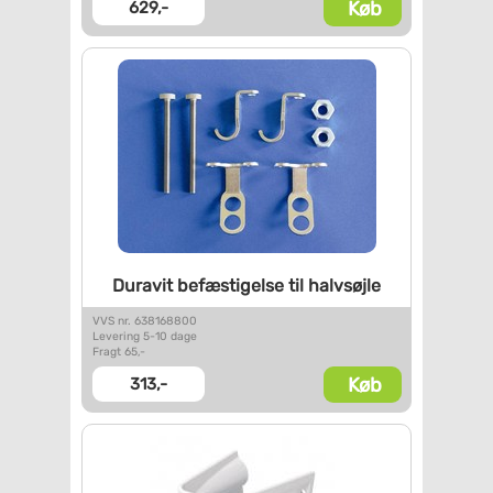
Køb
629,-
Duravit befæstigelse til
halvsøjle
VVS nr. 638168800
Levering 5-10 dage
Fragt 65,-
Køb
313,-