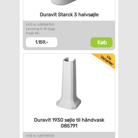
Duravit Starck 3 halvsøjle
VVS nr. 638168100
Levering 5-10 dage
Fragt 65,-
Køb
1.159,-
Duravit 1930 søjle til
håndvask
085791
VVS nr. 638174000