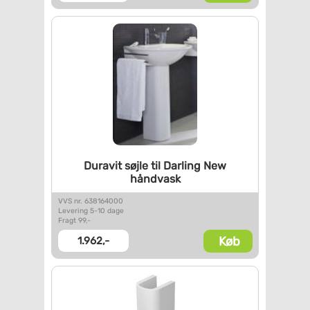
Duravit søjle til Darling New
håndvask
VVS nr. 638164000
Levering 5-10 dage
Fragt 99,-
Køb
1.962,-