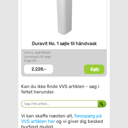
Duravit No. 1 søjle til
håndvask
VVS nr. 638178000
Levering 5-10 dage
Fragt 99,-
Køb
2.228,-
Kan du ikke finde VVS artiklen - søg i
feltet herunder.
Vi kan skaffe næsten alt,
forespørg på
VVS artiklen her
og vi giver dig besked
hurtigst muligt.