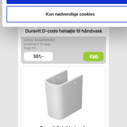
imidlertid også mulighed for at vælge bestemte cookie-typer t
og fra nedenfor. Til enhver tid er det ligeledes muligt, at ændr
dit samtykke, hvis du måtte ønske det.
Kun nødvendige cookies
Du kan se mere om, hvordan vi behandler dine
Duravit D-code helsøjle til
håndvask
personoplysninger, ved at klikke
her
.
VVS nr. 08660100002
Levering 5-10 dage
Fragt 99,-
Køb
551,-