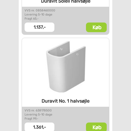
Duravit Soleil halvsøjle
VVS nr. 0858460000
Levering 5-10 dage
Fragt 65,-
Køb
1.137,-
Duravit No. 1 halvsøjle
VVS nr. 638178500
Levering 5-10 dage
Fragt 99,-
Køb
1.361,-