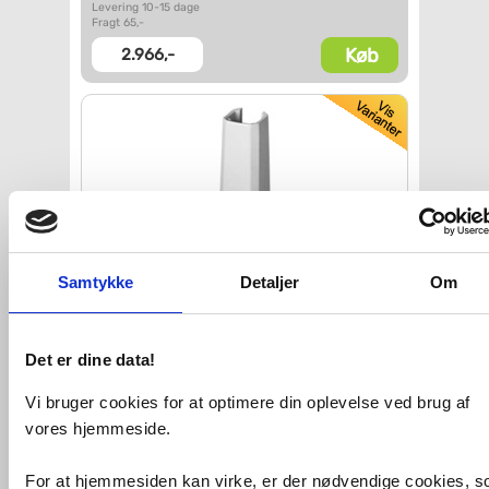
Levering 10-15 dage
Fragt 65,-
Køb
2.966,-
Samtykke
Detaljer
Om
Duravit 1930 søjle til
håndvask
043880 og 043870
Det er dine data!
VVS nr. 638174100
Vi bruger cookies for at optimere din oplevelse ved brug af
Levering 10-15 dage
Fragt 65,-
vores hjemmeside.
Køb
3.960,-
For at hjemmesiden kan virke, er der nødvendige cookies, 