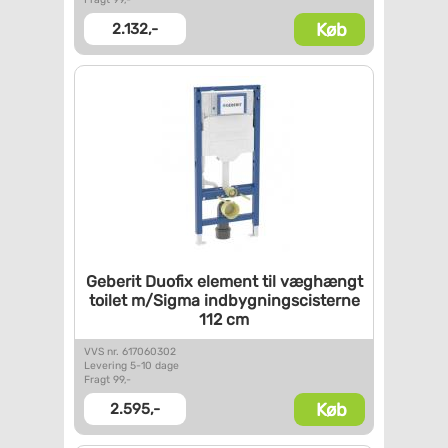
Køb
2.132,-
Geberit Duofix element til
væghængt
toilet m/Sigma
indbygningscisterne
112 cm
VVS nr. 617060302
Levering 5-10 dage
Fragt 99,-
Køb
2.595,-