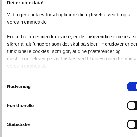
Det er dine data!
Køb
2.348,-
Vi bruger cookies for at optimere din oplevelse ved brug af
vores hjemmeside.
For at hjemmesiden kan virke, er der nødvendige cookies, 
sikrer at alt fungerer som det skal på siden. Herudover er de
funktionelle cookies, som gør, at dine præferencer og
indstillinger eksempelvis huskes ved tilbagevendende brug a
vores hjemmeside.
Samtykkevalg
Foruden nødvendige og funktionelle cookies er der statistisk
Geberit Monolith cisterne til
Nødvendig
væghængt toilet - Sort glas og
sort
cookies. Disse bruger vi bl.a. til at måle trafik, omsætning,
ramme
konverteringsfrekevenser og lignende. Endelig er der
marketingcookies, som vi bruger til at målrette vores
VVS nr. 617010221
Funktionelle
Levering 1-2 dage
markedsføring med henblik på annonceindhold, som giver
Fragt 0,-
mening for den enkelte af vores kunder.
Køb
7.799,-
Statistiske
VVS-Shoppen.dk bruger både egne cookies og tredjeparts