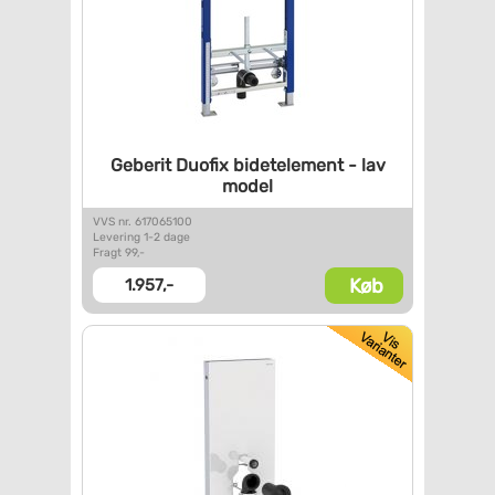
Geberit Duofix bidetelement -
lav
model
VVS nr. 617065100
Levering 1-2 dage
Fragt 99,-
Køb
1.957,-