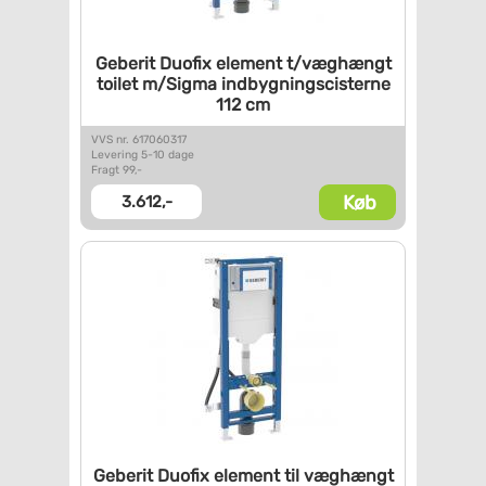
Geberit Duofix element
t/væghængt
toilet m/Sigma
indbygningscisterne
112 cm
VVS nr. 617060317
Levering 5-10 dage
Fragt 99,-
Køb
3.612,-
Geberit Duofix element til
væghængt