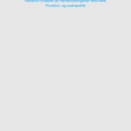
mail@vvs-shoppen.dk
Handelsbetingelser
Returvarer
Privatlivs- og cookiepolitik