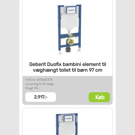
Geberit Duofix bambini element
til
væghængt toilet til børn
97 cm
VVS nr. 617060375
Levering 5-10 dage
Fragt 99,-
Køb
2.917,-