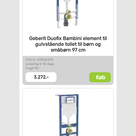
Geberit Duofix Bambini element
til
gulvstående toilet til
børn og
småbørn 97 cm
VVS nr. 617060373
Levering 5-10 dage
Fragt 99,-
Køb
3.272,-