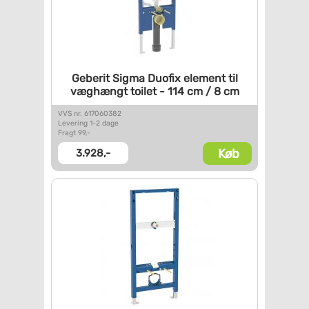
Geberit Sigma Duofix element
til
væghængt toilet - 114 cm /
8 cm
VVS nr. 617060382
Levering 1-2 dage
Fragt 99,-
Køb
3.928,-