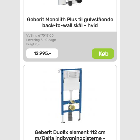
Geberit Monolith Plus til
gulvstående
back-to-wall skål
- hvid
VVS nr. 617015100
Levering 5-10 dage
Fragt 0,-
Køb
12.995,-
Geberit Duofix element 112 cm
m/Delta indbygningcisterne -