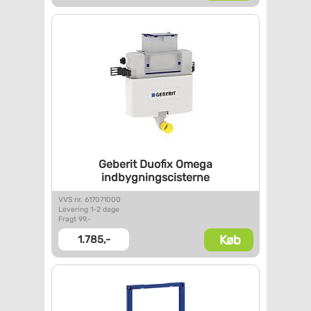
Geberit Duofix Omega
indbygningscisterne
VVS nr. 617071000
Levering 1-2 dage
Fragt 99,-
Køb
1.785,-