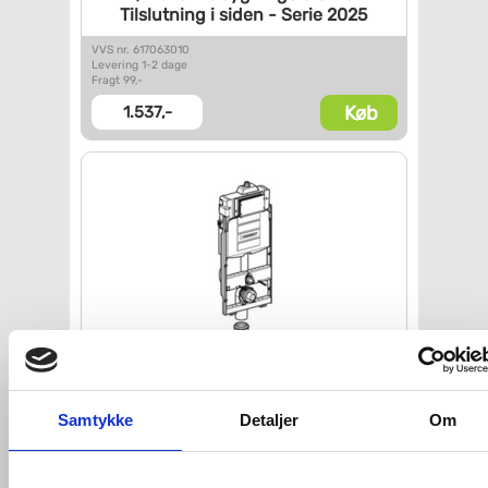
Tilslutning i siden - Serie
2025
VVS nr. 617063010
Levering 1-2 dage
Fragt 99,-
Køb
1.537,-
Geberit GIS montageelement -
til
væghængt toilet
Samtykke
Detaljer
Om
VVS nr. 617020320
Levering 1-2 dage
Fragt 99,-