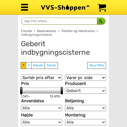
Forside
>
Badeværelse
>
Toiletter og Håndvaske
>
Indbygningscisterne
Geberit
indbygningscisterne
1
2
Næste
Sidste
Skjul filtre
Pris
Producent
1.147,-
13.419,-
Anvendelse
Betjening
Højde
Montering