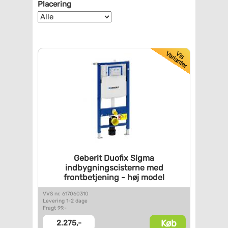
Placering
Geberit Duofix Sigma
indbygningscisterne med
frontbetjening - høj model
VVS nr. 617060310
Levering 1-2 dage
Fragt 99,-
Køb
2.275,-