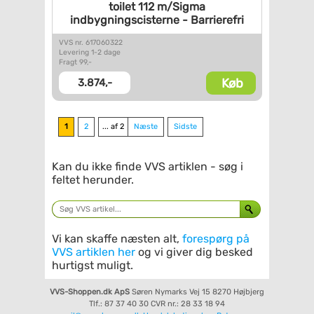
toilet 112 m/Sigma
indbygningscisterne -
Barrierefri
VVS nr. 617060322
Levering 1-2 dage
Fragt 99,-
Køb
3.874,-
1
2
... af 2
Næste
Sidste
Kan du ikke finde VVS artiklen - søg i
feltet herunder.
Vi kan skaffe næsten alt,
forespørg på
VVS artiklen her
og vi giver dig besked
hurtigst muligt.
VVS-Shoppen.dk ApS
Søren Nymarks Vej 15
8270 Højbjerg
Tlf.: 87 37 40 30
CVR nr.: 28 33 18 94