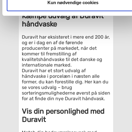
dit samtykke, hvis du måtte ønske det.
Kun nødvendige cookies
hurtigst muligt.
Kæmpe udvalg af Duravit
Du kan se mere om, hvordan vi behandler dine
håndvaske
personoplysninger, ved at klikke
her
.
Duravit har eksisteret i mere end 200 år,
og er i dag en af de førende
producenter på markedet, når det
kommer til fremstilling af
kvalitetshåndvaske til det danske og
internationale marked.
Duravit har et stort udvalg af
håndvaske i porcelæn i næsten alle
former, du kan forestille dig. Her kan du
se vores udvalg – brug
sorteringsmulighederne øverst på siden
for at finde din nye Duravit håndvask.
Vis din personlighed med
Duravit