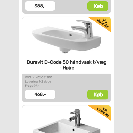
Køb
388,-
Duravit D-Code 50 håndvask
t/væg
- Højre
VVS nr. 626651200
Levering 1-2 dage
Fragt 99,-
Køb
468,-