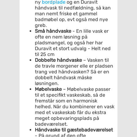
ny
bordplade
og en Duravit
håndvask til nedfældning, så kan
man nemt friske et gammel
badmøbel op, evt også med nye
greb.
Små håndvaske
- En lille vask er
ofte en nem løsning på
pladsmangel, og også her har
Duravit et stort udvalg - Helt ned
til 25 cm
Dobbelte håndvaske
– Vasken til
de travle morgener elle er pladsen
trang ved håndvasken? Så er en
dobbelt håndvask måske
løsningen.
Møbelvaske
– Møbelvaske passer
til et specifikt vaskeskab, så de
fremstår som en harmonisk
helhed. Når du kombinerer en vask
med et vaskeskab får du ekstra
meget opbevaringsplads på
badeværelset.
Håndvaske til gæstebadeværelset
- På grund af den ofte