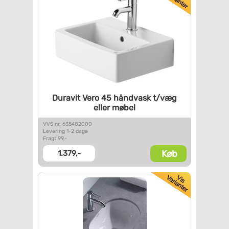
Duravit Vero 45 håndvask t/væg
eller møbel
VVS nr. 635482000
Levering 1-2 dage
Fragt 99,-
Køb
1.379,-