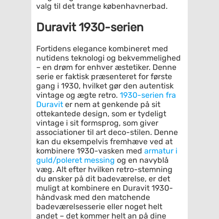
valg til det trange københavnerbad.
Duravit 1930-serien
Fortidens elegance kombineret med
nutidens teknologi og bekvemmelighed
– en drøm for enhver æstetiker. Denne
serie er faktisk præsenteret for første
gang i 1930, hvilket gør den autentisk
vintage og ægte retro.
1930-serien fra
Duravit
er nem at genkende på sit
ottekantede design, som er tydeligt
vintage i sit formsprog, som giver
associationer til art deco-stilen. Denne
kan du eksempelvis fremhæve ved at
kombinere 1930-vasken med
armatur i
guld/poleret messing
og en navyblå
væg. Alt efter hvilken retro-stemning
du ønsker på dit badeværelse, er det
muligt at kombinere en Duravit 1930-
håndvask med den matchende
badeværelsesserie eller noget helt
andet – det kommer helt an på dine