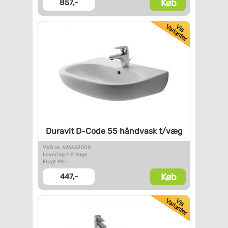
Køb
857,-
Duravit D-Code 55 håndvask
t/væg
VVS nr. 626652000
Levering 1-2 dage
Fragt 99,-
Køb
447,-