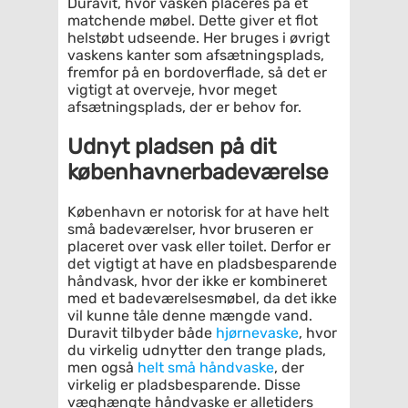
Duravit, hvor vasken placeres på et
matchende møbel. Dette giver et flot
helstøbt udseende. Her bruges i øvrigt
vaskens kanter som afsætningsplads,
fremfor på en bordoverflade, så det er
vigtigt at overveje, hvor meget
afsætningsplads, der er behov for.
Udnyt pladsen på dit
københavnerbadeværelse
København er notorisk for at have helt
små badeværelser, hvor bruseren er
placeret over vask eller toilet. Derfor er
det vigtigt at have en pladsbesparende
håndvask, hvor der ikke er kombineret
med et badeværelsesmøbel, da det ikke
vil kunne tåle denne mængde vand.
Duravit tilbyder både
hjørnevaske
, hvor
du virkelig udnytter den trange plads,
men også
helt små håndvaske
, der
virkelig er pladsbesparende. Disse
væghængte håndvaske er alletiders