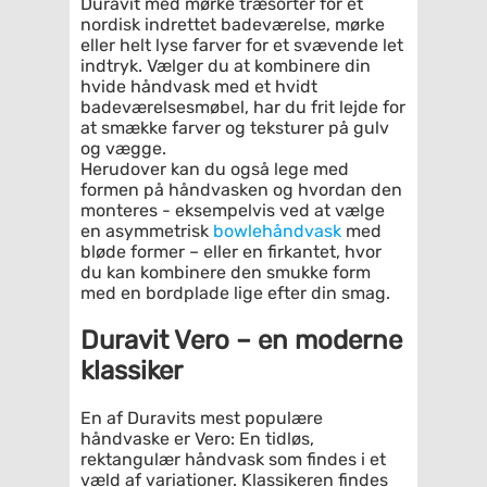
Duravit med mørke træsorter for et
nordisk indrettet badeværelse, mørke
eller helt lyse farver for et svævende let
indtryk. Vælger du at kombinere din
hvide håndvask med et hvidt
badeværelsesmøbel, har du frit lejde for
at smække farver og teksturer på gulv
og vægge.
Herudover kan du også lege med
formen på håndvasken og hvordan den
monteres - eksempelvis ved at vælge
en asymmetrisk
bowlehåndvask
med
bløde former – eller en firkantet, hvor
du kan kombinere den smukke form
med en bordplade lige efter din smag.
Duravit Vero – en moderne
klassiker
En af Duravits mest populære
håndvaske er Vero: En tidløs,
rektangulær håndvask som findes i et
væld af variationer. Klassikeren findes