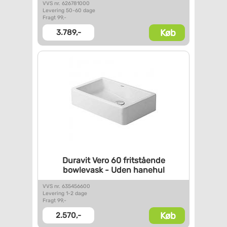
VVS nr. 626781000
Levering 50-60 dage
Fragt 99,-
Køb
3.789,-
Duravit Vero 60 fritstående
bowlevask - Uden hanehul
VVS nr. 635456600
Levering 1-2 dage
Fragt 99,-
Køb
2.570,-