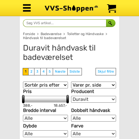
Forside
>
Badeværelse
>
Toiletter og Håndvaske
>
Håndvask til badeværelset
Duravit håndvask til
badeværelset
1
2
3
4
5
Næste
Sidste
Skjul filtre
Pris
Producent
388,-
18.657,-
Bredde interval
Dobbelt håndvask
Dybde
Farve