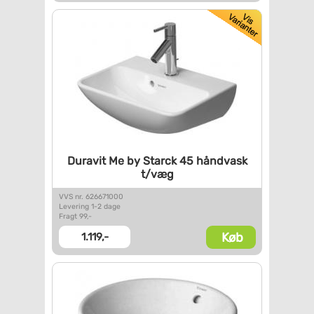
Duravit Me by Starck 45
håndvask
t/væg
VVS nr. 626671000
Levering 1-2 dage
Fragt 99,-
Køb
1.119,-