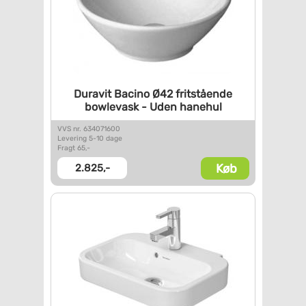
Duravit Bacino Ø42 fritstående
bowlevask - Uden hanehul
VVS nr. 634071600
Levering 5-10 dage
Fragt 65,-
Køb
2.825,-