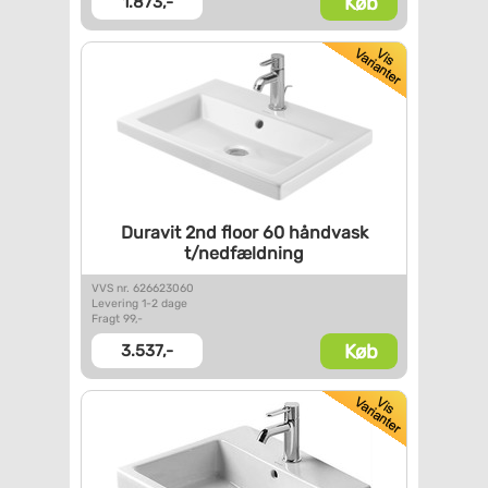
Køb
1.873,-
Duravit 2nd floor 60 håndvask
t/nedfældning
VVS nr. 626623060
Levering 1-2 dage
Fragt 99,-
Køb
3.537,-