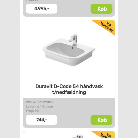
Køb
4.995,-
Duravit D-Code 54 håndvask
t/nedfældning
VVS nr. 635919000
Levering 1-2 dage
Fragt 99,-
Køb
744,-