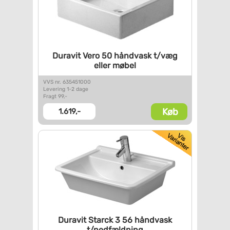
Duravit Vero 50 håndvask t/væg
eller møbel
VVS nr. 635451000
Levering 1-2 dage
Fragt 99,-
Køb
1.619,-
Duravit Starck 3 56 håndvask
t/nedfældning