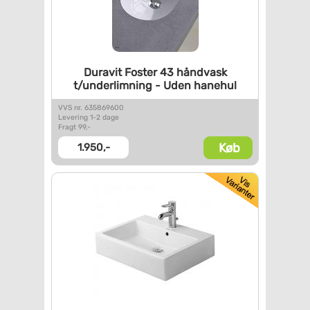
Duravit Foster 43 håndvask
t/underlimning - Uden hanehul
VVS nr. 635869600
Levering 1-2 dage
Fragt 99,-
Køb
1.950,-