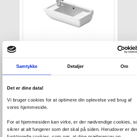
Duravit Starck 3 50 håndvask
t/væg
- Med/uden hanehul
VVS nr. 626691600
Samtykke
Detaljer
Om
Levering 5-10 dage
Fragt 99,-
Køb
967,-
Det er dine data!
Vi bruger cookies for at optimere din oplevelse ved brug af
vores hjemmeside.
For at hjemmesiden kan virke, er der nødvendige cookies, 
sikrer at alt fungerer som det skal på siden. Herudover er de
funktionelle cookies, som gør, at dine præferencer og