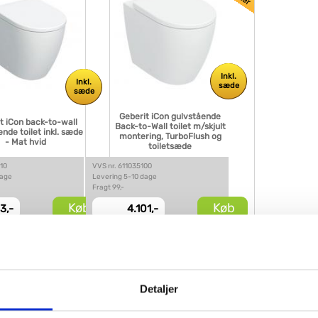
Inkl.
Inkl.
sæde
sæde
Geberit iCon gulvstående
t iCon back-to-wall
Back-to-Wall toilet m/skjult
nde toilet inkl. sæde
montering, TurboFlush og
- Mat hvid
toiletsæde
310
VVS nr. 611035100
dage
Levering 5-10 dage
Fragt 99,-
Køb
Køb
3,-
4.101,-
inde VVS artiklen - søg i feltet herunder.
Detaljer
 næsten alt,
forespørg på VVS artiklen her
og vi giver dig besked hurtigs