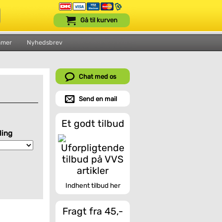
Gå til kurven
mmer
Nyhedsbrev
Chat med os
Send en mail
Et godt tilbud
ling
Indhent tilbud her
Fragt fra 45,-