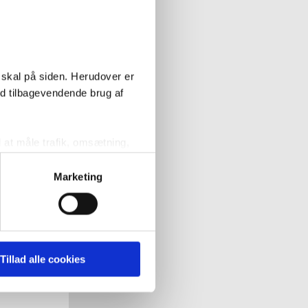
 skal på siden. Herudover er
ed tilbagevendende brug af
l at måle trafik, omsætning,
målrette vores markedsføring
Marketing
' nedenfor kan du se hvilke
 pågældende cookies. Du har
Tillad alle cookies
r det ligeledes muligt, at