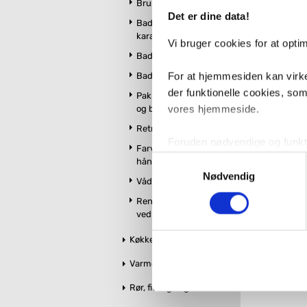
Brusekabiner
Det er dine data!
Badekar og
kararmatur
Vi bruger cookies for at opt
Badeværelsesmøbler
For at hjemmesiden kan virke
Badeværelsestilbehør
der funktionelle cookies, so
Pakker m. vandhane
vores hjemmeside.
og brus
Retro badeværelse
Foruden nødvendige og funktio
Farvet toilet &
konverteringsfrekevenser og 
Samtykkevalg
håndvask
med henblik på annonceindhol
Nødvendig
Vådrumslamper
Rengøring og
VVS-Shoppen.dk bruger både e
vedligeholdelse
tredjeparts cookies, som vo
Køkken
Hvis du accepterer alle cook
Varme og styring
imidlertid også mulighed for a
Rør, fittings og tilbehør
ændre i dit samtykke, hvis d