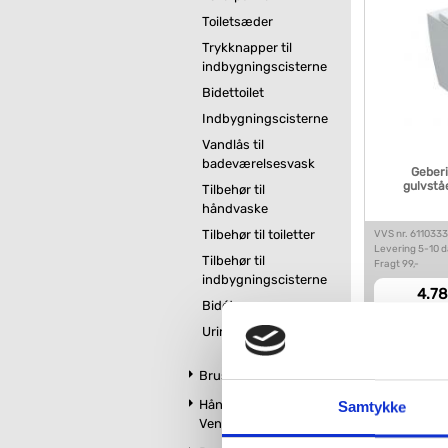
Toiletsæder
Trykknapper til
indbygningscisterne
Bidettoilet
Indbygningscisterne
Vandlås til
badeværelsesvask
Geberi
gulvståe
Tilbehør til
håndvaske
Tilbehør til toiletter
VVS nr. 611033
Levering 5-10 
Tilbehør til
Fragt 99,-
indbygningscisterne
4.78
Bidét
Urinaler
Kan du ikke f
Brus
Håndklædetørrer og
Samtykke
Ventilatorer
Vi kan skaffe