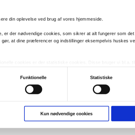
imere din oplevelse ved brug af vores hjemmeside.
, er der nødvendige cookies, som sikrer at alt fungerer som det
m gør, at dine præferencer og indstillinger eksempelvis huskes v
nelle cookies er der statistiske cookies. Disse bruger vi bl.a. ti
lignende. Endelig er der marketingcookies, som vi bruger til at 
d, som giver mening for den enkelte af vores kunder.
Funktionelle
Statistiske
gne cookies og tredjeparts cookies. Ved at klikke 'Vis detaljer
res hjemmeside benytter.
ies, så giver du samtykke til de ovenfor nævnte formål med de
Kun nødvendige cookies
t vælge bestemte cookie-typer til og fra nedenfor. Til enhver tid e
u måtte ønske det.