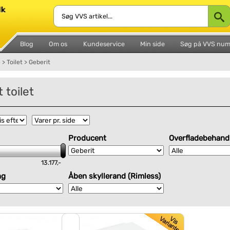
Blog
Om os
Kundeservice
Min side
Søg på VVS nu
e
>
Toilet
>
Geberit
 toilet
Producent
Overfladebehand
13.177,-
ng
Åben skyllerand (Rimless)