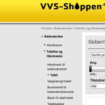
Forside
>
Badeværelse
>
Toiletter og Håndvask
Badeværelse
Geberit
Vandhaner
Toiletter og
Håndvaske
Pris
Håndvask til
badeværelset
695,-
Toilet
Tilslutni
Væghængt toilet
Bundventil til
badeværelsesvask
Back-To-Wall toilet
Toiletpakker