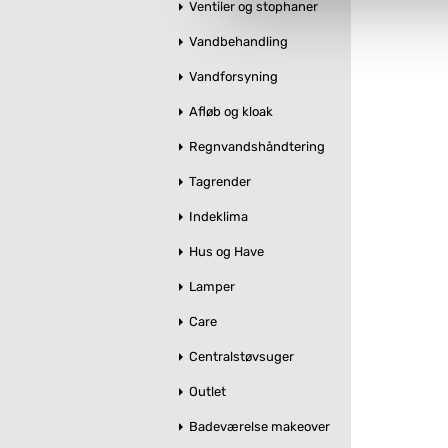
Ventiler og stophaner
Du kan se mere om, hvordan 
Vandbehandling
Vandforsyning
Afløb og kloak
Regnvandshåndtering
Tagrender
Indeklima
Hus og Have
Lamper
Care
Centralstøvsuger
Outlet
Badeværelse makeover