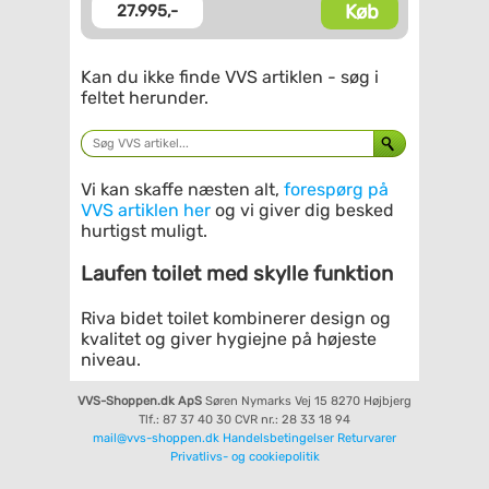
Køb
27.995,-
Kan du ikke finde VVS artiklen - søg i
feltet herunder.
Vi kan skaffe næsten alt,
forespørg på
VVS artiklen her
og vi giver dig besked
hurtigst muligt.
Laufen toilet med skylle funktion
Riva bidet toilet kombinerer design og
kvalitet og giver hygiejne på højeste
niveau.
VVS-Shoppen.dk ApS
Søren Nymarks Vej 15
8270 Højbjerg
Tlf.: 87 37 40 30
CVR nr.: 28 33 18 94
mail@vvs-shoppen.dk
Handelsbetingelser
Returvarer
Privatlivs- og cookiepolitik