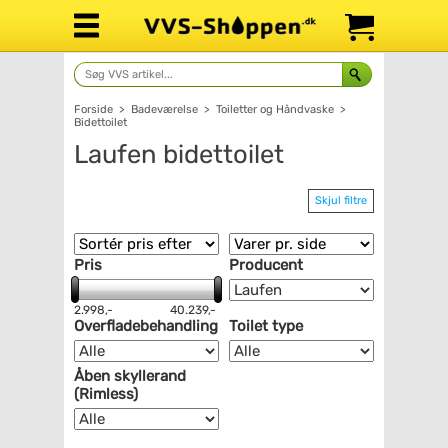
Forside
>
Badeværelse
>
Toiletter og Håndvaske
>
Bidettoilet
Laufen bidettoilet
Skjul filtre
Pris
Producent
2.998,-
40.239,-
Overfladebehandling
Toilet type
Åben skyllerand
(Rimless)