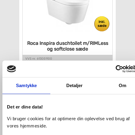
Inkl.
sæde
Roca Inspira duschtoilet
m/RIMLess
og softclose sæde
VVS nr. 613051100
Levering 1-2 dage
Fragt 0,-
Køb
11.199,-
Samtykke
Detaljer
Om
Det er dine data!
Vi bruger cookies for at optimere din oplevelse ved brug af
vores hjemmeside.