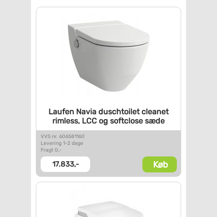
Laufen Navia duschtoilet
cleanet
rimless, LCC og
softclose sæde
VVS nr. 606581160
Levering 1-2 dage
Fragt 0,-
Køb
17.833,-