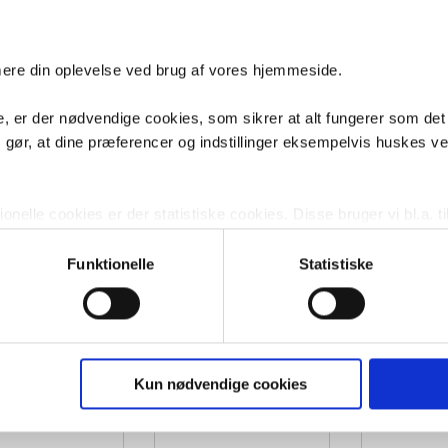
Inkl.
sæde
imere din oplevelse ved brug af vores hjemmeside.
it AquaClean Sela
Geberit AquaCl
Geberit AquaClean Mera Classic
 douchetoilet komplet
væghængt 
douche toilet hvid
, er der nødvendige cookies, som sikrer at alt fungerer som det
etsæde - Alpinhvid
m/Turboflus
m gør, at dine præferencer og indstillinger eksempelvis huskes v
100
VVS nr. 613156100
VVS nr. 613155200
age
Levering 1-2 dage
Levering 1-2 dage
Fragt 0,-
Fragt 0,-
Køb
Køb
2,-
29.391,-
33.999,-
nelle cookies er der statistiske cookies. Disse bruger vi bl.a. ti
lignende. Endelig er der marketingcookies, som vi bruger til at 
d, som giver mening for den enkelte af vores kunder.
Funktionelle
Statistiske
gne cookies og tredjeparts cookies. Ved at klikke 'Vis detaljer
res hjemmeside benytter.
ies, så giver du samtykke til de ovenfor nævnte formål med de
Kun nødvendige cookies
t vælge bestemte cookie-typer til og fra nedenfor. Til enhver tid e
u måtte ønske det.