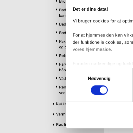
Brusekabiner
Det er dine data!
Badekar og
kararmatur
Vi bruger cookies for at opt
Badeværelsesmøbler
Geber
væghængt
Badeværelsestilbehør
For at hjemmesiden kan virke
m/toil
Pakker m. vandhane
der funktionelle cookies, so
VVS nr. 606542
og brus
vores hjemmeside.
Levering 1-2 d
Fragt 0,-
Retro badeværelse
21.17
Foruden nødvendige og funktio
Farvet toilet &
håndvask
konverteringsfrekevenser og 
Samtykkevalg
med henblik på annonceindhol
Nødvendig
Vådrumslamper
Rengøring og
VVS-Shoppen.dk bruger både e
vedligeholdelse
tredjeparts cookies, som vo
Køkken
Hvis du accepterer alle cook
Varme og styring
imidlertid også mulighed for a
Rør, fittings og tilbehør
ændre i dit samtykke, hvis d