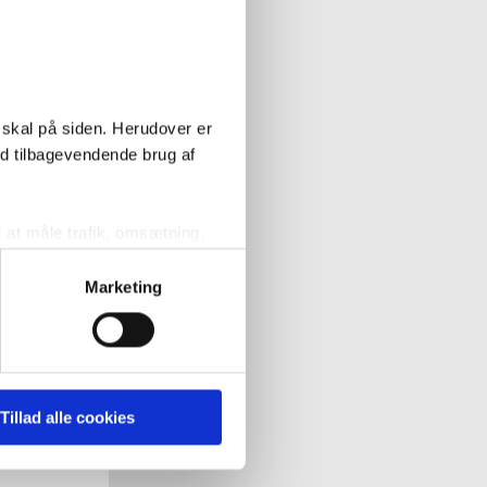
Ekstra
nedsat
ean Mera Comfort
bidettoilet
 skal på siden. Herudover er
h og KeraTect
ed tilbagevendende brug af
Køb
l at måle trafik, omsætning,
målrette vores markedsføring
Marketing
' nedenfor kan du se hvilke
 pågældende cookies. Du har
Tillad alle cookies
r det ligeledes muligt, at