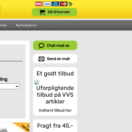
Gå til kurven
mmer
Nyhedsbrev
Chat med os
Send en mail
Et godt tilbud
ling
Indhent tilbud her
Fragt fra 45,-