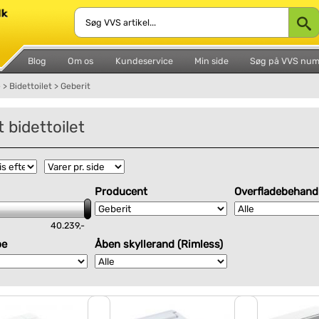
Blog
Om os
Kundeservice
Min side
Søg på VVS nu
e
>
Bidettoilet
>
Geberit
 bidettoilet
Producent
Overfladebehand
40.239,-
pe
Åben skyllerand (Rimless)