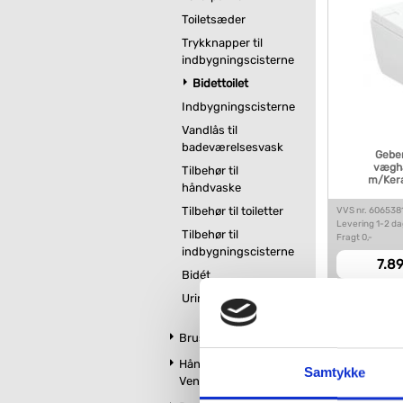
Toiletsæder
Trykknapper til
indbygningscisterne
Bidettoilet
Indbygningscisterne
Vandlås til
badeværelsesvask
Geber
væghæ
Tilbehør til
m/Kera
håndvaske
Tilbehør til toiletter
VVS nr. 606538
Levering 1-2 d
Tilbehør til
Fragt 0,-
indbygningscisterne
7.89
Bidét
Urinaler
Brus
Håndklædetørrer og
Samtykke
Ventilatorer