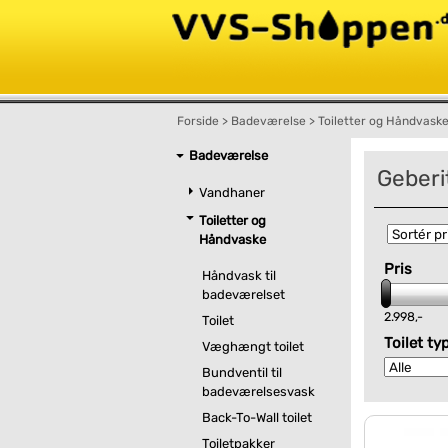
Forside
>
Badeværelse
>
Toiletter og Håndvask
Badeværelse
Geberit
Vandhaner
Toiletter og
Håndvaske
Pris
Håndvask til
badeværelset
2.998,-
Toilet
Toilet ty
Væghængt toilet
Bundventil til
badeværelsesvask
Back-To-Wall toilet
Toiletpakker