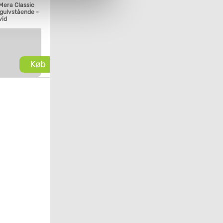
Mera Classic
 gulvstående -
vid
Køb