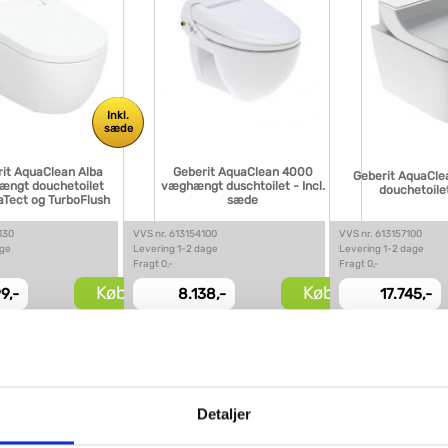
Inkl.
sæde
it AquaClean Alba
Geberit AquaClean 4000
Geberit AquaCl
ngt douchetoilet
væghængt duschtoilet - Incl.
douchetoilet
Tect og TurboFlush
sæde
130
VVS nr. 613154100
VVS nr. 613157100
age
Levering 1-2 dage
Levering 1-2 dage
Fragt 0,-
Fragt 0,-
Køb
Køb
9,-
8.138,-
17.745,-
Detaljer