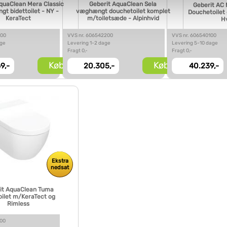
quaClean Mera Classic
Geberit AquaClean Sela
Geberit AC 
t bidettoilet - NY -
væghængt douchetoilet komplet
Douchetoilet
vi behandler dine personoplysninger, ved at klikke
her
.
KeraTect
m/toiletsæde - Alpinhvid
H
200
VVS nr. 606542200
VVS nr. 606540100
age
Levering 1-2 dage
Levering 5-10 dage
Fragt 0,-
Fragt 0,-
Køb
Køb
9,-
20.305,-
40.239,-
Ekstra
nedsat
it AquaClean Tuma
oilet m/KeraTect og
Rimless
200