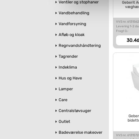
Ventiler og stophaner
Geberit A
væghæng
Du kan se mere om, hvordan 
Vandbehandling
VVS nr. 613156
Vandforsyning
Levering 1-2 d
Fragt 0,-
Afløb og kloak
30.46
Regnvandshåndtering
Tagrender
Indeklima
Hus og Have
Lamper
Care
Centralstøvsuger
Geber
bidett
Outlet
Badeværelse makeover
VVS nr. 613157