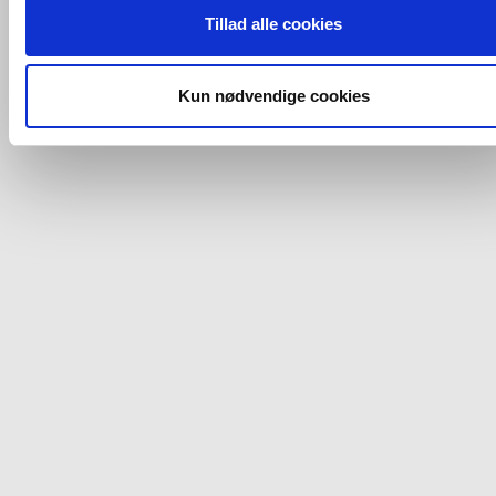
ovenfor nævnte formål med de pågældende cookies. Du har
Tillad alle cookies
imidlertid også mulighed for at vælge bestemte cookie-typer t
og fra nedenfor. Til enhver tid er det ligeledes muligt, at ændr
dit samtykke, hvis du måtte ønske det.
Kun nødvendige cookies
Du kan se mere om, hvordan vi behandler dine
personoplysninger, ved at klikke
her
.