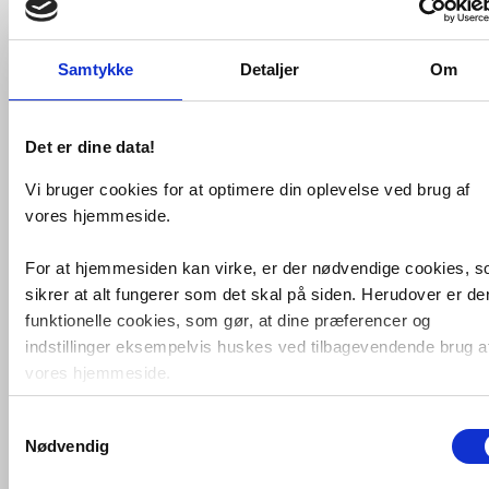
Samtykke
Detaljer
Om
Det er dine data!
Vi bruger cookies for at optimere din oplevelse ved brug af
vores hjemmeside.
Cassøe Classic brusesystem -
For at hjemmesiden kan virke, er der nødvendige cookies, 
Bronze
sikrer at alt fungerer som det skal på siden. Herudover er de
funktionelle cookies, som gør, at dine præferencer og
VVS nr. 15000B
Levering 1-2 dage
indstillinger eksempelvis huskes ved tilbagevendende brug a
Fragt 0,-
vores hjemmeside.
Køb
9.895,-
Samtykkevalg
Foruden nødvendige og funktionelle cookies er der statistisk
Nødvendig
cookies. Disse bruger vi bl.a. til at måle trafik, omsætning,
konverteringsfrekevenser og lignende. Endelig er der