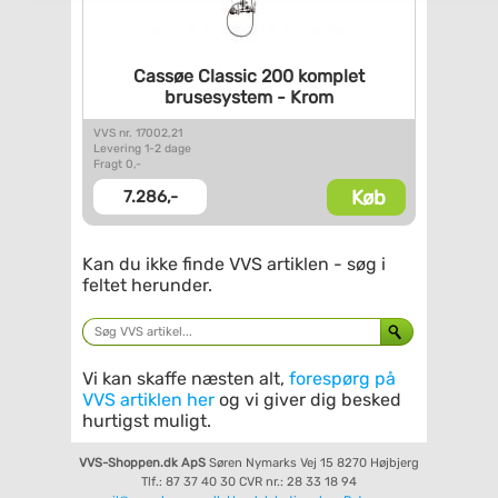
Cassøe Classic 200 komplet
brusesystem - Krom
VVS nr. 17002,21
Levering 1-2 dage
Fragt 0,-
Køb
7.286,-
Kan du ikke finde VVS artiklen - søg i
feltet herunder.
Vi kan skaffe næsten alt,
forespørg på
VVS artiklen her
og vi giver dig besked
hurtigst muligt.
VVS-Shoppen.dk ApS
Søren Nymarks Vej 15
8270 Højbjerg
Tlf.: 87 37 40 30
CVR nr.: 28 33 18 94