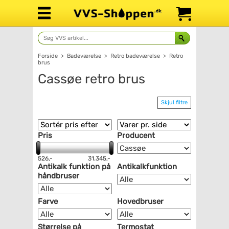
Forside
>
Badeværelse
>
Retro badeværelse
>
Retro
brus
Cassøe retro brus
Skjul filtre
Pris
Producent
526,-
31.345,-
Antikalk funktion på
Antikalkfunktion
håndbruser
Farve
Hovedbruser
Størrelse på
Termostat