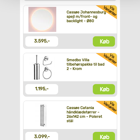
Cassøe Johannesburg
spejl m/front- og
backlight - Ø80
Køb
3.595,-
Smedbo Villa
tilbehørspakke til bad
2 - Krom
Køb
1.195,-
Cassøe Catania
håndklædetørrer -
26x142 cm - Poleret
stål
Køb
3.099,-