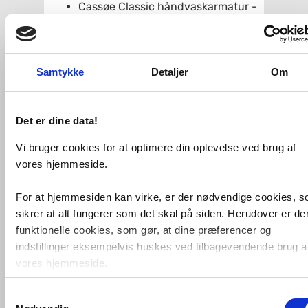
Cassøe Classic håndvaskarmatur -
Krom - VVSnr. 4410,21
Cassøe Classic 200 komplet
brusesystem - Krom - VVSnr.
17002,21
Samtykke
Detaljer
Om
Dette elegante sæt til badeværelset
emmer af vintage italiensk design. Både
håndvaskarmatur og brusesystem har
Det er dine data!
hvide keramiske greb, som
understreger den klassiske stil.
Vi bruger cookies for at optimere din oplevelse ved brug af
Brusesystemet er komplet med
vores hjemmeside.
højdejusterbar hovedbruser på Ø 20 cm
og håndbruser i fast højde.
For at hjemmesiden kan virke, er der nødvendige cookies, 
Håndvaskarmaturet leveret med løft-op
sikrer at alt fungerer som det skal på siden. Herudover er de
bundventil og indbygget
vandbesparende funktion.
funktionelle cookies, som gør, at dine præferencer og
indstillinger eksempelvis huskes ved tilbagevendende brug a
Cassøes produkter kan ses i deres flotte
showroom i Herning
.
vores hjemmeside.
Relaterede produkter
Samtykkevalg
Foruden nødvendige og funktionelle cookies er der statistisk