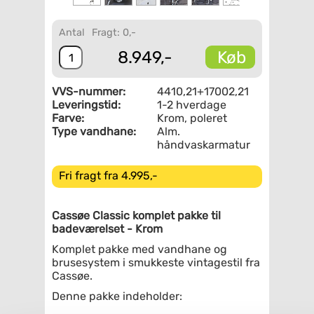
Antal
Fragt: 0,-
Køb
8.949,-
VVS-nummer:
4410,21+17002,21
Leveringstid:
1-2 hverdage
Farve:
Krom, poleret
Type vandhane:
Alm.
håndvaskarmatur
Fri fragt fra 4.995,-
Cassøe Classic komplet pakke til
badeværelset - Krom
Komplet pakke med vandhane og
brusesystem i smukkeste vintagestil fra
Cassøe.
Denne pakke indeholder: