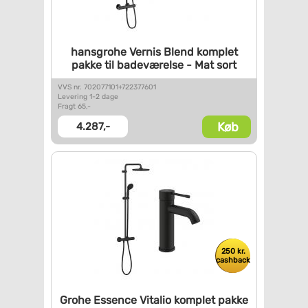
hansgrohe Vernis Blend komplet
pakke til badeværelse - Mat
sort
VVS nr. 702077101+722377601
Levering 1-2 dage
Fragt 65,-
Køb
4.287,-
250 kr.
cashback
Grohe Essence Vitalio komplet
pakke