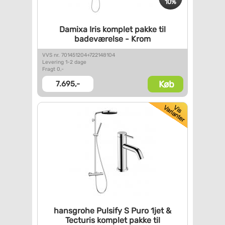
10%
Damixa Iris komplet pakke til
badeværelse - Krom
VVS nr. 701451204+722148104
Levering 1-2 dage
Fragt 0,-
Køb
7.695,-
hansgrohe Pulsify S Puro 1jet
&
Tecturis komplet pakke til