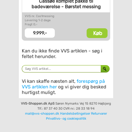
Cassøe komplet pakke til
badeværelse - Børstet messing
VVS nr. Cas1messing
Levering 1-2 dage
Fragt 0,-
Køb
9.999,-
Kan du ikke finde VVS artiklen - søg i
feltet herunder.
Vi kan skaffe næsten alt,
forespørg på
VVS artiklen her
og vi giver dig besked
hurtigst muligt.
VVS-Shoppen.dk ApS
Søren Nymarks Vej 15
8270 Højbjerg
Tlf.: 87 37 40 30
CVR nr.: 28 33 18 94
mail@vvs-shoppen.dk
Handelsbetingelser
Returvarer
Privatlivs- og cookiepolitik