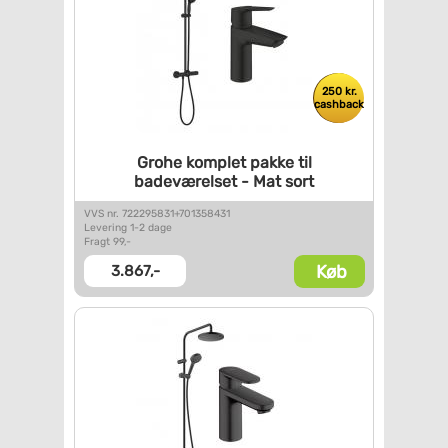
250 kr.
cashback
Grohe komplet pakke til
badeværelset - Mat sort
VVS nr. 722295831+701358431
Levering 1-2 dage
Fragt 99,-
Køb
3.867,-