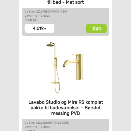
til bad - Mat sort
VVS nr. 722295831+701349341
Levering 1-2 dage
Fragt 65,-
Køb
4.619,-
Lavabo Studio og Mira RS
komplet
pakke til badeværelset
- Børstet
messing PVD
VVS nr. 722626805+701266305
Levering 1-2 dage
Fragt 0,-