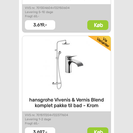
VVS nr. 701304604+722150604
Levering 5-10 dage
Fragt 65,-
Køb
3.619,-
hansgrohe Vivenis & Vernis
Blend
komplet pakke til bad -
Krom
VVS nr. 701517204+722377604
Levering 1-2 dage
Fragt 65,-
Køb
3.697,-