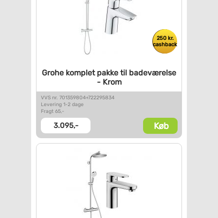
250 kr.
cashback
Grohe komplet pakke til
badeværelse
- Krom
VVS nr. 701359804+722295834
Levering 1-2 dage
Fragt 65,-
Køb
3.095,-