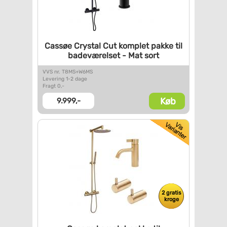
Cassøe Crystal Cut komplet
pakke til
badeværelset - Mat
sort
VVS nr. T8MS+W6MS
Levering 1-2 dage
Fragt 0,-
Køb
9.999,-
2 gratis
kroge