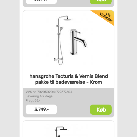
hansgrohe Tecturis & Vernis
Blend
pakke til badeværelse -
Krom
VVS nr. 702050204+722377604
Levering 1-2 dage
Fragt 65,-
Køb
3.749,-