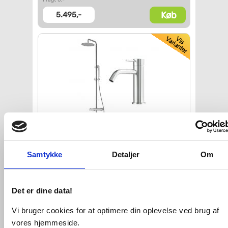
Køb
5.495,-
Lavabo Argo & Mira RS komplet
pakke til badeværelset -
Rustfrit stål
Samtykke
Detaljer
Om
VVS nr. 722628706+701266306
Levering 1-2 dage
Fragt 0,-
Det er dine data!
Køb
6.395,-
Vi bruger cookies for at optimere din oplevelse ved brug af
vores hjemmeside.