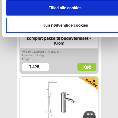
ovenfor nævnte formål med de pågældende cookies. Du har
Tillad alle cookies
imidlertid også mulighed for at vælge bestemte cookie-typer t
og fra nedenfor. Til enhver tid er det ligeledes muligt, at ændr
dit samtykke, hvis du måtte ønske det.
Kun nødvendige cookies
hansgrohe Pulsify S Puro &
Tecturis
Du kan se mere om, hvordan vi behandler dine
komplet pakke til
badeværelset -
Krom
personoplysninger, ved at klikke
her
.
VVS nr. 722130864+701560104
Levering 1-2 dage
Fragt 0,-
Køb
7.495,-
SPAR