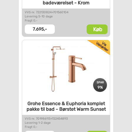
badeværelset - Krom
VVS nr. 722130824+701560104
Levering 5-10 dage
Fragt 0,-
Køb
7.695,-
SPAR
9%
Grohe Essence & Euphoria
komplet
pakke til bad -
Børstet Warm Sunset
VVS nr. 701986113+722454893
Levering 1-2 dage
Fragt 0,-