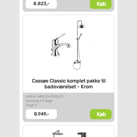
Køb
8.823,-
Cassøe Classic komplet pakke
til
badeværelset - Krom
VVS nr. 4410,21+17002,21
Levering 1-2 dage
Fragt 0,-
Køb
8.949,-