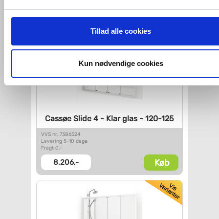
Hvis du accepterer alle cookies, så giver du samtykke til de
ovenfor nævnte formål med de pågældende cookies. Du har
Tillad alle cookies
imidlertid også mulighed for at vælge bestemte cookie-typer t
og fra nedenfor. Til enhver tid er det ligeledes muligt, at ændr
dit samtykke, hvis du måtte ønske det.
Kun nødvendige cookies
Du kan se mere om, hvordan vi behandler dine
personoplysninger, ved at klikke
her
.
Cassøe Slide 4 - Klar glas -
120-125
VVS nr. 7386524
Levering 5-10 dage
Fragt 0,-
Køb
8.206,-