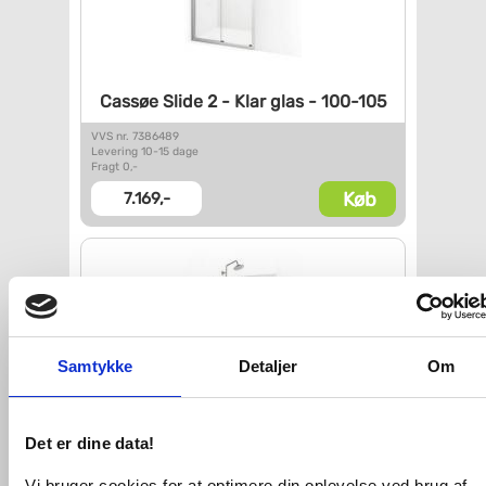
Cassøe Slide 2 - Klar glas -
100-105
VVS nr. 7386489
Levering 10-15 dage
Fragt 0,-
Køb
7.169,-
Samtykke
Detaljer
Om
Det er dine data!
Cassøe Slide 2 skydedør - Klar
Vi bruger cookies for at optimere din oplevelse ved brug af