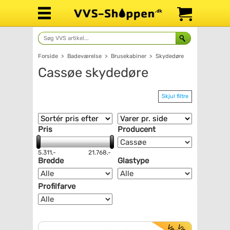
Forside
>
Badeværelse
>
Brusekabiner
>
Skydedøre
Cassøe skydedøre
Skjul filtre
Pris
Producent
5.311,-
21.768,-
Bredde
Glastype
Profilfarve