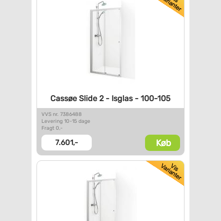
Cassøe Slide 2 - Isglas -
100-105
VVS nr. 7386488
Levering 10-15 dage
Fragt 0,-
Køb
7.601,-