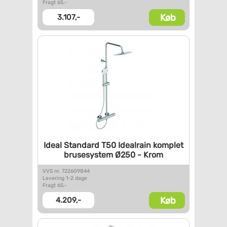
Fragt 65,-
Køb
3.107,-
Ideal Standard T50 Idealrain
komplet
brusesystem Ø250 -
Krom
VVS nr. 722609844
Levering 1-2 dage
Fragt 65,-
Køb
4.209,-