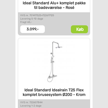
Ideal Standard Alu+ komplet
pakke
til badeværelse - Rosé
VVS nr. 701417525+722617125
Levering 5-10 dage
Fragt 65,-
Køb
3.099,-
Ideal Standard Idealrain T25
Flex
komplet brusesystem Ø200
- Krom
VVS nr. 722607844
Levering 1-2 dage