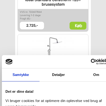
brusesystem
VVS nr. 722607864
Levering 1-2 dage
Fragt 65,-
Køb
2.725,-
Samtykke
Detaljer
Om
Ideal Standard Idealrain T100
komplet brusesystem Ø200 -
Krom
Det er dine data!
VVS nr. 722598804
Vi bruger cookies for at optimere din oplevelse ved brug af
Levering 5-10 dage
Fragt 65,-