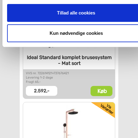
Hvis du accepterer alle cookies, så giver du samtykke til de
ovenfor nævnte formål med de pågældende cookies. Du har
Tillad alle cookies
imidlertid også mulighed for at vælge bestemte cookie-typer t
og fra nedenfor. Til enhver tid er det ligeledes muligt, at ændr
dit samtykke, hvis du måtte ønske det.
Kun nødvendige cookies
Du kan se mere om, hvordan vi behandler dine
personoplysninger, ved at klikke
her
.
Ideal Standard komplet
brusesystem
- Mat sort
VVS nr. 722614121+737676421
Levering 1-2 dage
Fragt 65,-
Køb
2.592,-