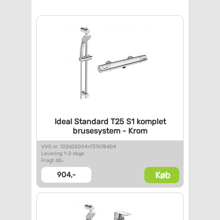
Ideal Standard T25 S1 komplet
brusesystem - Krom
VVS nr. 722605004+737678404
Levering 1-2 dage
Fragt 65,-
Køb
904,-