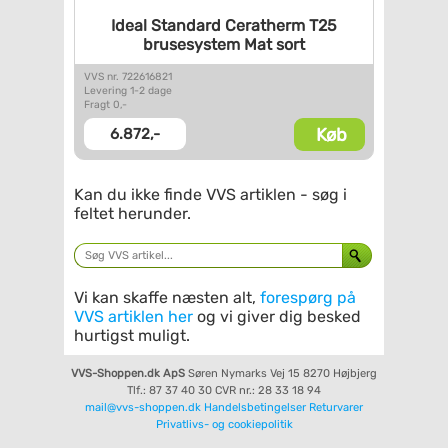
Ideal Standard Ceratherm T25
brusesystem Mat sort
VVS nr. 722616821
Levering 1-2 dage
Fragt 0,-
Køb
6.872,-
Kan du ikke finde VVS artiklen - søg i
feltet herunder.
Vi kan skaffe næsten alt,
forespørg på
VVS artiklen her
og vi giver dig besked
hurtigst muligt.
VVS-Shoppen.dk ApS
Søren Nymarks Vej 15
8270 Højbjerg
Tlf.: 87 37 40 30
CVR nr.: 28 33 18 94
mail@vvs-shoppen.dk
Handelsbetingelser
Returvarer
Privatlivs- og cookiepolitik