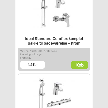
Ideal Standard Ceraflex
komplet
pakke til badeværelse
- Krom
VVS nr. 726918004+701406304
Levering 1-2 dage
Fragt 65,-
Køb
1.411,-