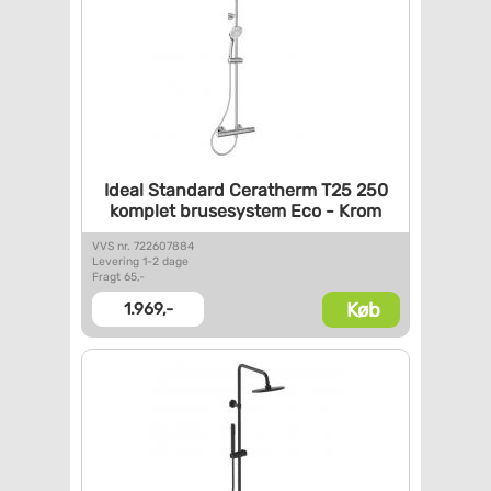
Ideal Standard Ceratherm T25
250
komplet brusesystem Eco -
Krom
VVS nr. 722607884
Levering 1-2 dage
Fragt 65,-
Køb
1.969,-