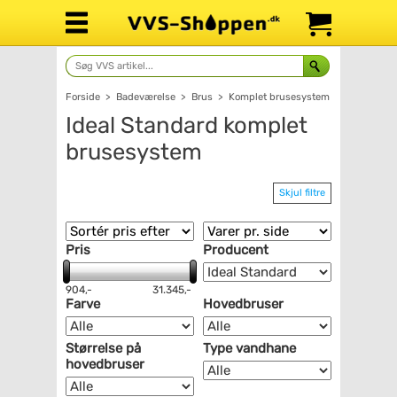
Forside
>
Badeværelse
>
Brus
>
Komplet brusesystem
Ideal Standard komplet
brusesystem
Skjul filtre
Pris
Producent
904,-
31.345,-
Farve
Hovedbruser
Størrelse på
Type vandhane
hovedbruser