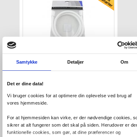
Bruseslange Cool line hvid
1500 mm
Samtykke
Detaljer
Om
1/2"
VVS nr. 738082020
Levering 1-2 dage
Det er dine data!
Fragt 65,-
Køb
105,-
Vi bruger cookies for at optimere din oplevelse ved brug af
vores hjemmeside.
Kan du ikke finde VVS artiklen - søg i
For at hjemmesiden kan virke, er der nødvendige cookies, 
feltet herunder.
sikrer at alt fungerer som det skal på siden. Herudover er de
funktionelle cookies, som gør, at dine præferencer og