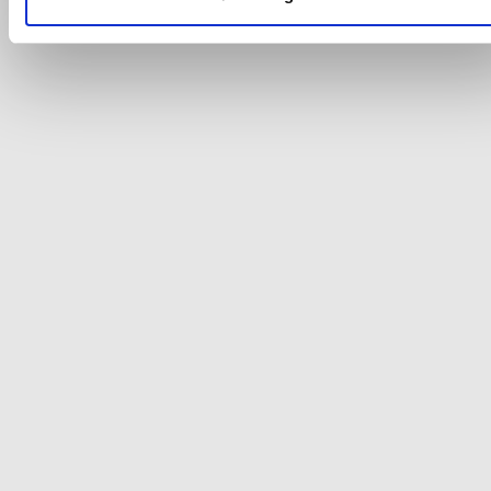
Du kan se mere om, hvordan vi behandler dine
personoplysninger, ved at klikke
her
.