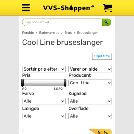
Forside
>
Badeværelse
>
Brus
>
Bruseslanger
Cool Line bruseslanger
Skjul filtre
Pris
Producent
89,-
1.059,-
Farve
Kugleled
Længde
Overflade