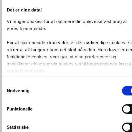
VVS artiklen her
og vi giver dig besked
hurtigst muligt.
Det er dine data!
VVS-Shoppen.dk ApS
Søren Nymarks Vej 15
8270 Højbjerg
Vi bruger cookies for at optimere din oplevelse ved brug af
Tlf.: 87 37 40 30
CVR nr.: 28 33 18 94
vores hjemmeside.
mail@vvs-shoppen.dk
Handelsbetingelser
Returvarer
Privatlivs- og cookiepolitik
For at hjemmesiden kan virke, er der nødvendige cookies, 
sikrer at alt fungerer som det skal på siden. Herudover er de
funktionelle cookies, som gør, at dine præferencer og
indstillinger eksempelvis huskes ved tilbagevendende brug a
vores hjemmeside.
Samtykkevalg
Foruden nødvendige og funktionelle cookies er der statistisk
Nødvendig
cookies. Disse bruger vi bl.a. til at måle trafik, omsætning,
konverteringsfrekevenser og lignende. Endelig er der
marketingcookies, som vi bruger til at målrette vores
Funktionelle
markedsføring med henblik på annonceindhold, som giver
mening for den enkelte af vores kunder.
Statistiske