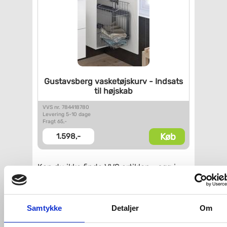
Gustavsberg vasketøjskurv -
Indsats
til højskab
VVS nr. 784418780
Levering 5-10 dage
Fragt 65,-
Køb
1.598,-
Kan du ikke finde VVS artiklen - søg i
feltet herunder.
Samtykke
Detaljer
Om
Vi kan skaffe næsten alt,
forespørg på