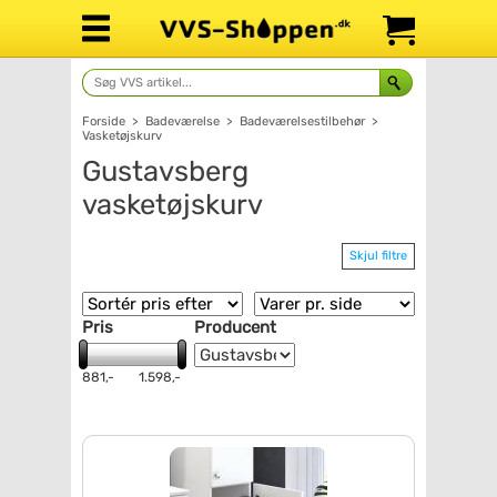
Forside
>
Badeværelse
>
Badeværelsestilbehør
>
Vasketøjskurv
Gustavsberg
vasketøjskurv
Skjul filtre
Pris
Producent
881,-
1.598,-