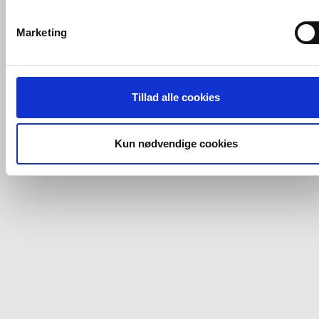
VVS-Shoppen.dk bruger både egne cookies og tredjeparts
cookies. Ved at klikke 'Vis detaljer' nedenfor kan du se hvilk
Marketing
tredjeparts cookies, som vores hjemmeside benytter.
Hvis du accepterer alle cookies, så giver du samtykke til de
ovenfor nævnte formål med de pågældende cookies. Du har
Tillad alle cookies
imidlertid også mulighed for at vælge bestemte cookie-typer t
og fra nedenfor. Til enhver tid er det ligeledes muligt, at ændr
dit samtykke, hvis du måtte ønske det.
Kun nødvendige cookies
Du kan se mere om, hvordan vi behandler dine
personoplysninger, ved at klikke
her
.