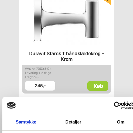
Duravit Starck T håndklædekrog
-
Krom
VVS nr. 775363104
Levering 1-2 dage
Fragt 65,-
Køb
245,-
Kan du ikke finde VVS artiklen - søg i
feltet herunder.
Samtykke
Detaljer
Om