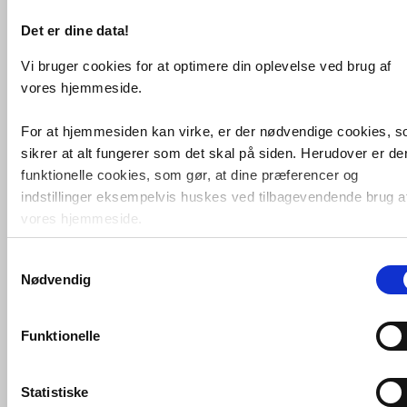
Vi kan skaffe næsten alt,
forespørg på
VVS artiklen her
og vi giver dig besked
Det er dine data!
hurtigst muligt.
Vi bruger cookies for at optimere din oplevelse ved brug af
VVS-Shoppen.dk ApS
Søren Nymarks Vej 15
8270 Højbjerg
vores hjemmeside.
Tlf.: 87 37 40 30
CVR nr.: 28 33 18 94
mail@vvs-shoppen.dk
Handelsbetingelser
Returvarer
Privatlivs- og cookiepolitik
For at hjemmesiden kan virke, er der nødvendige cookies, 
sikrer at alt fungerer som det skal på siden. Herudover er de
funktionelle cookies, som gør, at dine præferencer og
indstillinger eksempelvis huskes ved tilbagevendende brug a
vores hjemmeside.
Samtykkevalg
Foruden nødvendige og funktionelle cookies er der statistisk
Nødvendig
cookies. Disse bruger vi bl.a. til at måle trafik, omsætning,
konverteringsfrekevenser og lignende. Endelig er der
marketingcookies, som vi bruger til at målrette vores
Funktionelle
markedsføring med henblik på annonceindhold, som giver
mening for den enkelte af vores kunder.
Statistiske