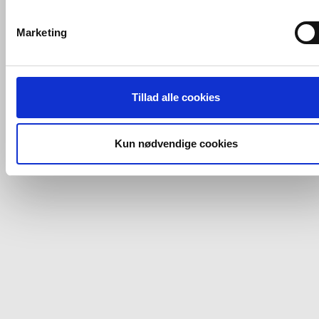
VVS-Shoppen.dk bruger både egne cookies og tredjeparts
cookies. Ved at klikke 'Vis detaljer' nedenfor kan du se hvilk
Marketing
tredjeparts cookies, som vores hjemmeside benytter.
Hvis du accepterer alle cookies, så giver du samtykke til de
ovenfor nævnte formål med de pågældende cookies. Du har
Tillad alle cookies
imidlertid også mulighed for at vælge bestemte cookie-typer t
og fra nedenfor. Til enhver tid er det ligeledes muligt, at ændr
dit samtykke, hvis du måtte ønske det.
Kun nødvendige cookies
Du kan se mere om, hvordan vi behandler dine
personoplysninger, ved at klikke
her
.