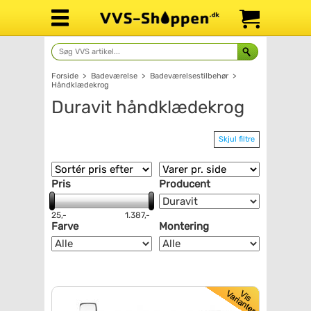
Forside
>
Badeværelse
>
Badeværelsestilbehør
>
Håndklædekrog
Duravit håndklædekrog
Skjul filtre
Pris
Producent
25,-
1.387,-
Farve
Montering