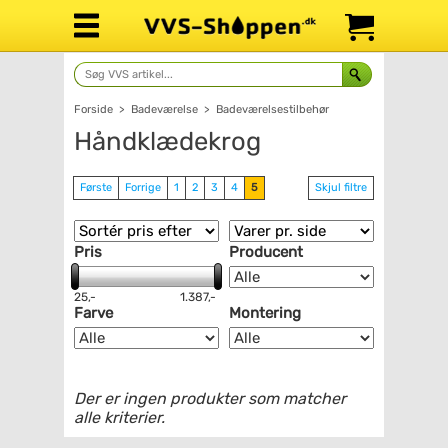
Forside
>
Badeværelse
>
Badeværelsestilbehør
Håndklædekrog
Første
Forrige
1
2
3
4
5
Skjul filtre
Pris
Producent
25,-
1.387,-
Farve
Montering
Der er ingen produkter som matcher
alle kriterier.