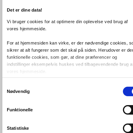
Det er dine data!
Vi bruger cookies for at optimere din oplevelse ved brug af
vores hjemmeside.
For at hjemmesiden kan virke, er der nødvendige cookies, 
sikrer at alt fungerer som det skal på siden. Herudover er de
funktionelle cookies, som gør, at dine præferencer og
indstillinger eksempelvis huskes ved tilbagevendende brug a
vores hjemmeside.
Samtykkevalg
Foruden nødvendige og funktionelle cookies er der statistisk
Nødvendig
cookies. Disse bruger vi bl.a. til at måle trafik, omsætning,
konverteringsfrekevenser og lignende. Endelig er der
marketingcookies, som vi bruger til at målrette vores
Funktionelle
markedsføring med henblik på annonceindhold, som giver
mening for den enkelte af vores kunder.
Statistiske