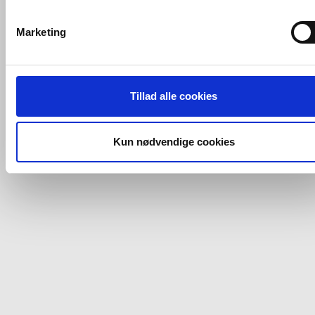
VVS-Shoppen.dk bruger både egne cookies og tredjeparts
cookies. Ved at klikke 'Vis detaljer' nedenfor kan du se hvilk
Marketing
tredjeparts cookies, som vores hjemmeside benytter.
Hvis du accepterer alle cookies, så giver du samtykke til de
ovenfor nævnte formål med de pågældende cookies. Du har
Tillad alle cookies
imidlertid også mulighed for at vælge bestemte cookie-typer t
og fra nedenfor. Til enhver tid er det ligeledes muligt, at ændr
dit samtykke, hvis du måtte ønske det.
Kun nødvendige cookies
Du kan se mere om, hvordan vi behandler dine
personoplysninger, ved at klikke
her
.