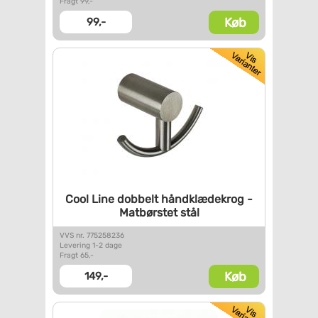
Fragt 99,-
Køb
99,-
Cool Line dobbelt
håndklædekrog -
Matbørstet
stål
VVS nr. 775258236
Levering 1-2 dage
Fragt 65,-
Køb
149,-