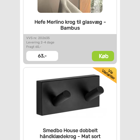
Hefe Merlino krog til glasvæg
-
Bambus
VVS nr. 202635
Levering 2-4 dage
Fragt 65,-
Køb
63,-
Smedbo House dobbelt
håndklædekrog - Mat sort