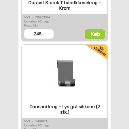
Duravit Starck T håndklædekrog
-
Krom
VVS nr. 775363104
Levering 1-2 dage
Fragt 65,-
Køb
245,-
Dansani krog - Lys grå
silikone (2
stk.)
VVS nr. 1600013
Levering 1-2 dage