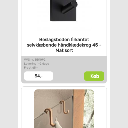
Beslagsboden firkantet
selvklæbende håndklædekrog 45
-
Mat sort
VVS nr. BB1092
Levering 1-2 dage
Fragt 65,-
Køb
54,-