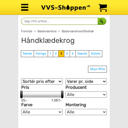
Forside
>
Badeværelse
>
Badeværelsestilbehør
Håndklædekrog
Første
Forrige
1
2
3
4
5
Næste
Sidste
Skjul filtre
Pris
Producent
25,-
1.387,-
Farve
Montering