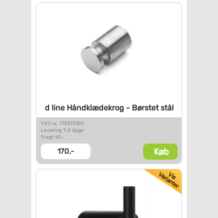
d line Håndklædekrog - Børstet
stål
VVS nr. 775373100
Levering 1-2 dage
Fragt 65,-
Køb
170,-