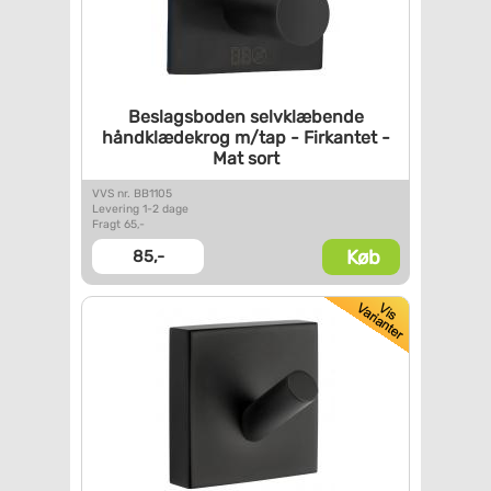
Beslagsboden selvklæbende
håndklædekrog m/tap -
Firkantet -
Mat sort
VVS nr. BB1105
Levering 1-2 dage
Fragt 65,-
Køb
85,-