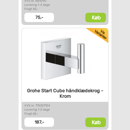
VVS nr. BB1090
Levering 1-2 dage
Fragt 65,-
Køb
75,-
Grohe Start Cube håndklædekrog
-
Krom
VVS nr. 775327104
Levering 1-2 dage
Fragt 65,-
Køb
187,-