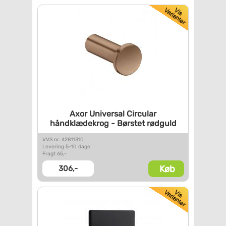
Axor Universal Circular
håndklædekrog - Børstet
rødguld
VVS nr. 42811310
Levering 5-10 dage
Fragt 65,-
Køb
306,-