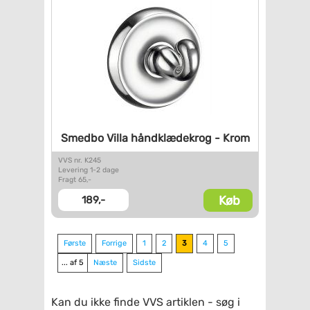
Smedbo Villa håndklædekrog -
Krom
VVS nr. K245
Levering 1-2 dage
Fragt 65,-
Køb
189,-
Første
Forrige
1
2
3
4
5
... af 5
Næste
Sidste
Kan du ikke finde VVS artiklen - søg i