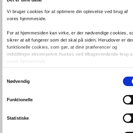
Vi bruger cookies for at optimere din oplevelse ved brug af
vores hjemmeside.
For at hjemmesiden kan virke, er der nødvendige cookies, 
sikrer at alt fungerer som det skal på siden. Herudover er de
Beslagsboden lille krog - Mat
sort
funktionelle cookies, som gør, at dine præferencer og
VVS nr. BB245
indstillinger eksempelvis huskes ved tilbagevendende brug a
Levering 1-2 dage
Fragt 65,-
vores hjemmeside.
Køb
39,-
Samtykkevalg
Foruden nødvendige og funktionelle cookies er der statistisk
Nødvendig
cookies. Disse bruger vi bl.a. til at måle trafik, omsætning,
konverteringsfrekevenser og lignende. Endelig er der
marketingcookies, som vi bruger til at målrette vores
Funktionelle
markedsføring med henblik på annonceindhold, som giver
mening for den enkelte af vores kunder.
Statistiske
VVS-Shoppen.dk bruger både egne cookies og tredjeparts
cookies. Ved at klikke 'Vis detaljer' nedenfor kan du se hvilk