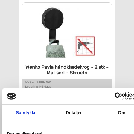
Wenko Pavia håndklædekrog - 2
stk -
Mat sort - Skruefri
VVS nr. 24894100
Levering 1-2 dage
Fragt 65,-
Køb
104,-
Samtykke
Detaljer
Om
Det er dine data!