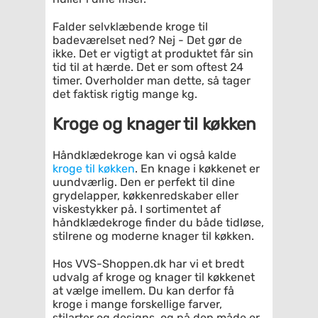
Falder selvklæbende kroge til
badeværelset ned? Nej - Det gør de
ikke. Det er vigtigt at produktet får sin
tid til at hærde. Det er som oftest 24
timer. Overholder man dette, så tager
det faktisk rigtig mange kg.
Kroge og knager til køkken
Håndklædekroge kan vi også kalde
kroge til køkken
. En knage i køkkenet er
uundværlig. Den er perfekt til dine
grydelapper, køkkenredskaber eller
viskestykker på. I sortimentet af
håndklædekroge finder du både tidløse,
stilrene og moderne knager til køkken.
Hos VVS-Shoppen.dk har vi et bredt
udvalg af kroge og knager til køkkenet
at vælge imellem. Du kan derfor få
kroge i mange forskellige farver,
stilarter og designs, og på den måde er