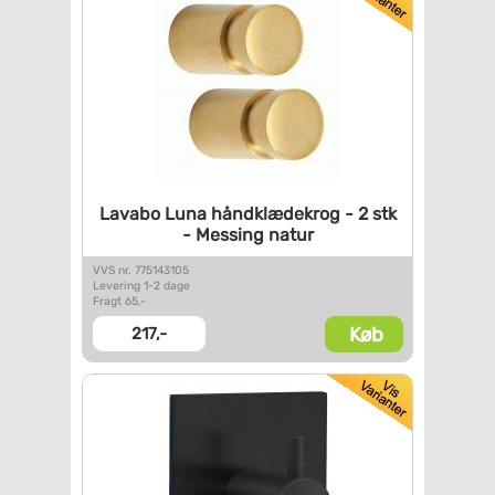
Lavabo Luna håndklædekrog - 2
stk
- Messing natur
VVS nr. 775143105
Levering 1-2 dage
Fragt 65,-
Køb
217,-