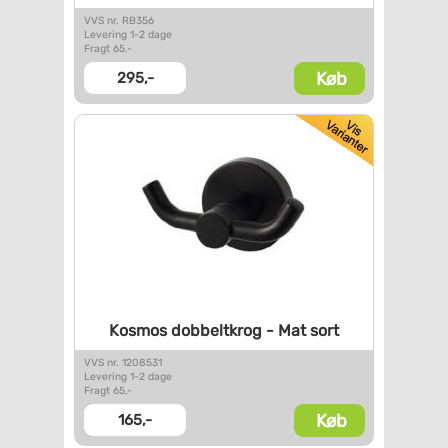
VVS nr. RB356
Levering 1-2 dage
Fragt 65,-
Køb
295,-
Kosmos dobbeltkrog - Mat sort
VVS nr. 1208531
Levering 1-2 dage
Fragt 65,-
Køb
165,-