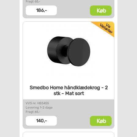
Fragt 65,-
Køb
186,-
Smedbo Home håndklædekrog - 2
stk - Mat sort
VVS nr. HB3455
Levering 1-2 dage
Fragt 65,-
Køb
140,-