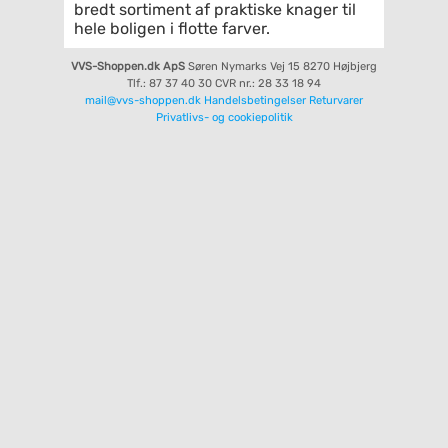
bredt sortiment af praktiske knager til
hele boligen i flotte farver.
VVS-Shoppen.dk ApS
Søren Nymarks Vej 15
8270 Højbjerg
Tlf.: 87 37 40 30
CVR nr.: 28 33 18 94
mail@vvs-shoppen.dk
Handelsbetingelser
Returvarer
Privatlivs- og cookiepolitik