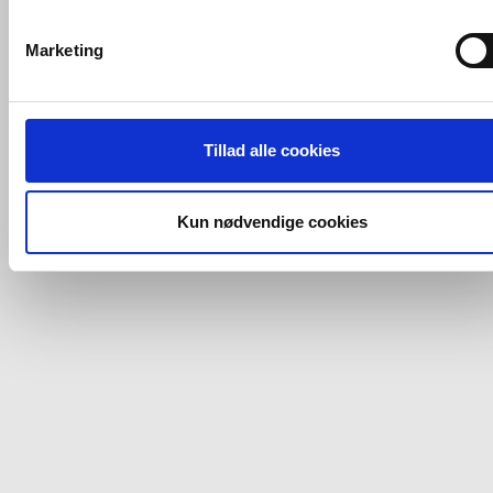
VVS-Shoppen.dk bruger både egne cookies og tredjeparts
cookies. Ved at klikke 'Vis detaljer' nedenfor kan du se hvilk
Marketing
tredjeparts cookies, som vores hjemmeside benytter.
Hvis du accepterer alle cookies, så giver du samtykke til de
ovenfor nævnte formål med de pågældende cookies. Du har
Tillad alle cookies
imidlertid også mulighed for at vælge bestemte cookie-typer t
og fra nedenfor. Til enhver tid er det ligeledes muligt, at ændr
dit samtykke, hvis du måtte ønske det.
Kun nødvendige cookies
Du kan se mere om, hvordan vi behandler dine
personoplysninger, ved at klikke
her
.