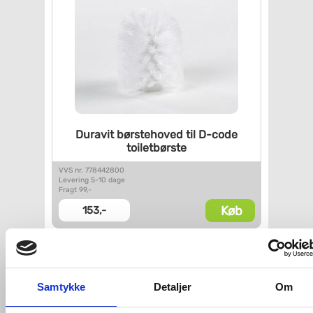
Duravit børstehoved til D-code
toiletbørste
VVS nr. 778442800
Levering 5-10 dage
Fragt 99,-
Køb
153,-
Kan du ikke finde VVS artiklen - søg i
feltet herunder.
Samtykke
Detaljer
Om