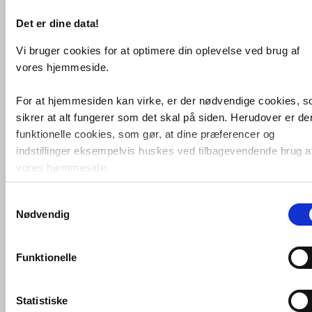
Vi kan skaffe næsten alt,
forespørg på
Det er dine data!
VVS artiklen her
og vi giver dig besked
hurtigst muligt.
Vi bruger cookies for at optimere din oplevelse ved brug af
VVS-Shoppen.dk ApS
Søren Nymarks Vej 15
8270 Højbjerg
vores hjemmeside.
Tlf.: 87 37 40 30
CVR nr.: 28 33 18 94
mail@vvs-shoppen.dk
Handelsbetingelser
Returvarer
For at hjemmesiden kan virke, er der nødvendige cookies, 
Privatlivs- og cookiepolitik
sikrer at alt fungerer som det skal på siden. Herudover er de
funktionelle cookies, som gør, at dine præferencer og
indstillinger eksempelvis huskes ved tilbagevendende brug a
vores hjemmeside.
Samtykkevalg
Foruden nødvendige og funktionelle cookies er der statistisk
Nødvendig
cookies. Disse bruger vi bl.a. til at måle trafik, omsætning,
konverteringsfrekevenser og lignende. Endelig er der
marketingcookies, som vi bruger til at målrette vores
Funktionelle
markedsføring med henblik på annonceindhold, som giver
mening for den enkelte af vores kunder.
Statistiske