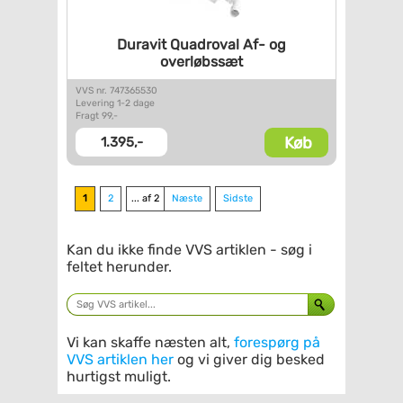
Duravit Quadroval Af- og
overløbssæt
VVS nr. 747365530
Levering 1-2 dage
Fragt 99,-
Køb
1.395,-
1
2
... af 2
Næste
Sidste
Kan du ikke finde VVS artiklen - søg i
feltet herunder.
Vi kan skaffe næsten alt,
forespørg på
VVS artiklen her
og vi giver dig besked
hurtigst muligt.