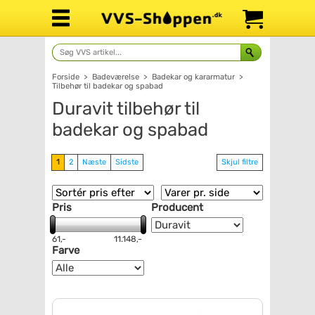
Forside
>
Badeværelse
>
Badekar og kararmatur
>
Tilbehør til badekar og spabad
Duravit tilbehør til
badekar og spabad
1
2
Næste
Sidste
Skjul filtre
Pris
Producent
61,-
11.148,-
Farve