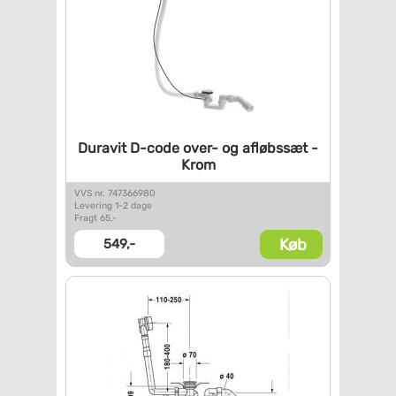
Duravit D-code over- og
afløbssæt -
Krom
VVS nr. 747366980
Levering 1-2 dage
Fragt 65,-
Køb
549,-