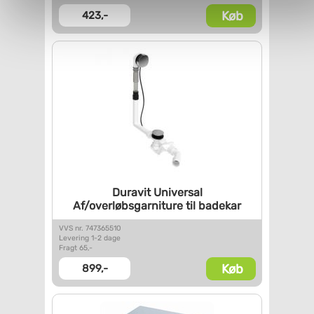
Køb
423,-
personoplysninger, ved at klikke
her
.
Duravit Universal
Af/overløbsgarniture til
badekar
VVS nr. 747365510
Levering 1-2 dage
Fragt 65,-
Køb
899,-