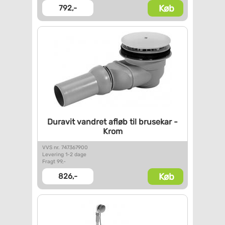
Køb
792,-
Duravit vandret afløb til
brusekar -
Krom
VVS nr. 747367900
Levering 1-2 dage
Fragt 99,-
Køb
826,-