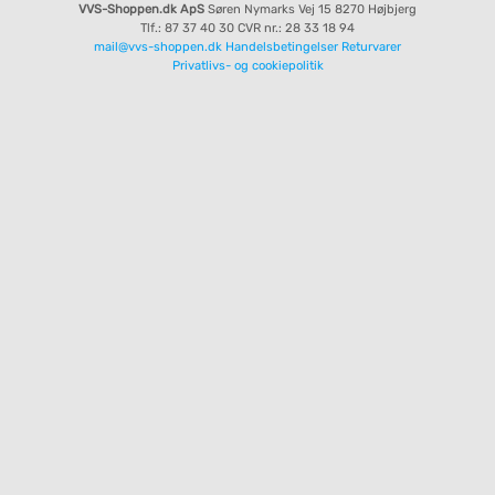
VVS-Shoppen.dk ApS
Søren Nymarks Vej 15
8270 Højbjerg
Tlf.: 87 37 40 30
CVR nr.: 28 33 18 94
mail@vvs-shoppen.dk
Handelsbetingelser
Returvarer
Privatlivs- og cookiepolitik