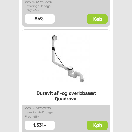
VVS nr. 667909990
Levering 1-2 dage
Fragt 65,-
Køb
869,-
Duravit af -og overløbssæt
Quadroval
VVS nr. 747365130
Levering 5-10 dage
Fragt 65,-
Køb
1.331,-