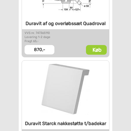
Duravit af og overløbssæt
Quadroval
VVS nr. 747365110
Levering 1-2 dage
Fragt 65,-
Køb
870,-
Duravit Starck nakkestøtte
t/badekar