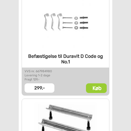
Befæstigelse til Duravit D
Code og
No.1
VVS nr. 667984980
Levering 1-2 dage
Fragt 129,-
Køb
299,-