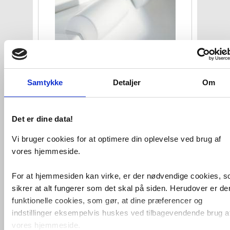
Duravit Paiova nakkestøtte i
hvid
VVS nr. 667959810
Samtykke
Detaljer
Om
Levering 5-10 dage
Fragt 65,-
Køb
999,-
Det er dine data!
Vi bruger cookies for at optimere din oplevelse ved brug af
vores hjemmeside.
For at hjemmesiden kan virke, er der nødvendige cookies, 
sikrer at alt fungerer som det skal på siden. Herudover er de
funktionelle cookies, som gør, at dine præferencer og
indstillinger eksempelvis huskes ved tilbagevendende brug a
vores hjemmeside.