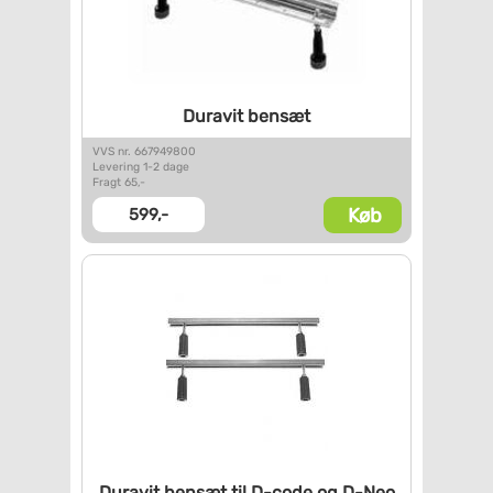
Duravit bensæt
VVS nr. 667949800
Levering 1-2 dage
Fragt 65,-
Køb
599,-
Duravit bensæt til D-code og
D-Neo