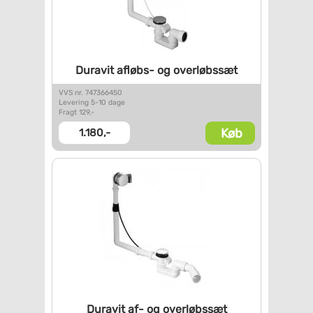
Duravit afløbs- og overløbssæt
VVS nr. 747366450
Levering 5-10 dage
Fragt 129,-
Køb
1.180,-
Duravit af- og overløbssæt