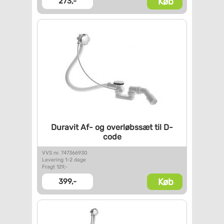
Køb
273,-
Duravit Af- og overløbssæt til
D-
code
VVS nr. 747366930
Levering 1-2 dage
Fragt 129,-
Køb
399,-