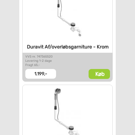
Duravit Af/overløbsgarniture -
Krom
VVS nr. 747365520
Levering 1-2 dage
Fragt 65,-
Køb
1.199,-