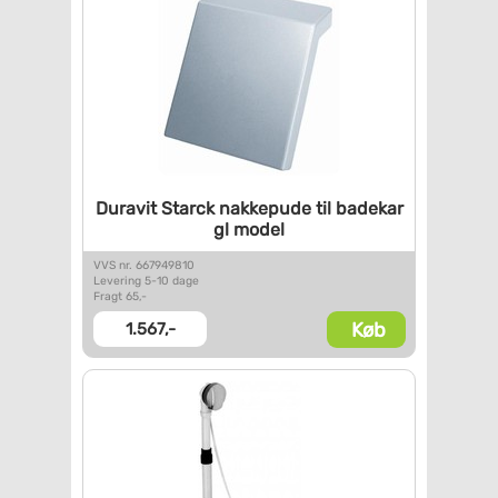
Duravit Starck nakkepude til
badekar
gl model
VVS nr. 667949810
Levering 5-10 dage
Fragt 65,-
Køb
1.567,-