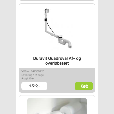
Duravit Quadroval Af- og
overløbssæt
VVS nr. 747365220
Levering 1-2 dage
Fragt 129,-
Køb
1.319,-