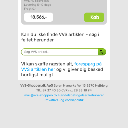
VVS nr. 666931170
Levering 5-10 dage
Fragt 0,-
Køb
18.566,-
Kan du ikke finde VVS artiklen - søg i
feltet herunder.
Vi kan skaffe næsten alt,
forespørg på
VVS artiklen her
og vi giver dig besked
hurtigst muligt.
VVS-Shoppen.dk ApS
Søren Nymarks Vej 15
8270 Højbjerg
Tlf.: 87 37 40 30
CVR nr.: 28 33 18 94
mail@vvs-shoppen.dk
Handelsbetingelser
Returvarer
Privatlivs- og cookiepolitik