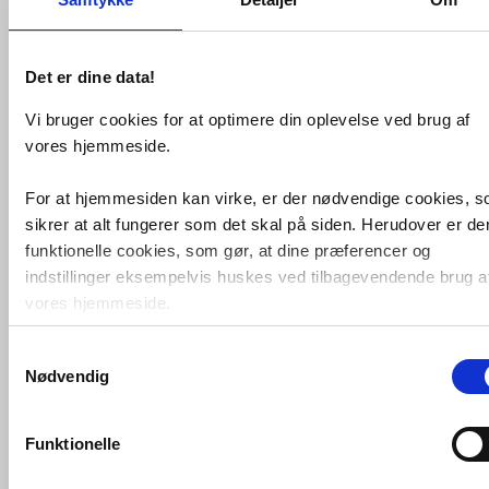
Det er dine data!
Vi bruger cookies for at optimere din oplevelse ved brug af
Kriss Style fritstående
badekar - Mat
vores hjemmeside.
hvid
VVS nr. 666933170
For at hjemmesiden kan virke, er der nødvendige cookies, 
Levering 5-10 dage
sikrer at alt fungerer som det skal på siden. Herudover er de
Fragt 0,-
funktionelle cookies, som gør, at dine præferencer og
Køb
17.739,-
indstillinger eksempelvis huskes ved tilbagevendende brug a
vores hjemmeside.
Samtykkevalg
Foruden nødvendige og funktionelle cookies er der statistisk
Nødvendig
cookies. Disse bruger vi bl.a. til at måle trafik, omsætning,
konverteringsfrekevenser og lignende. Endelig er der
marketingcookies, som vi bruger til at målrette vores
Funktionelle
markedsføring med henblik på annonceindhold, som giver
mening for den enkelte af vores kunder.