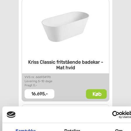
Kriss Classic fritstående
badekar -
Mat hvid
VVS nr. 666934170
Levering 5-10 dage
Fragt 0,-
Køb
16.695,-
Samtykke
Detaljer
Om