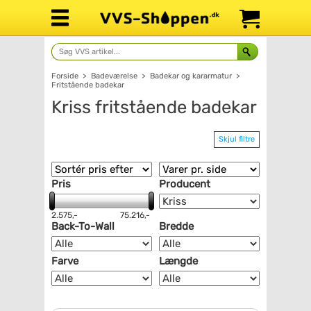
Forside
>
Badeværelse
>
Badekar og kararmatur
>
Fritstående badekar
Kriss fritstående badekar
Skjul filtre
Pris
Producent
2.575,-
75.216,-
Back-To-Wall
Bredde
Farve
Længde