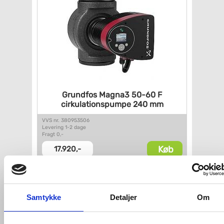
Grundfos Magna3 50-60 F
cirkulationspumpe 240 mm
VVS nr. 380953506
Levering 1-2 dage
Fragt 0,-
Køb
17.920,-
Samtykke
Detaljer
Om