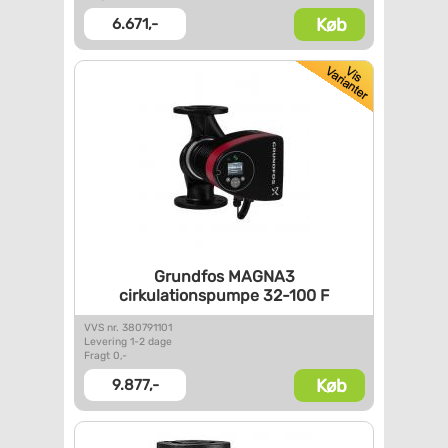
Køb
6.671,-
Grundfos MAGNA3
cirkulationspumpe 32-100 F
VVS nr. 380791101
Levering 1-2 dage
Fragt 0,-
Køb
9.877,-