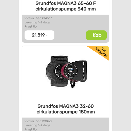
Grundfos MAGNA3 65-60 F
cirkulationspumpe 340 mm
VVS nr. 380954606
Levering 1-2 dage
Fragt 0,-
Køb
21.819,-
Grundfos MAGNA3 32-60
cirkulationspumpe 180mm
VVS nr. 380791060
Levering 1-2 dage
Fragt 0,-