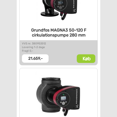
Grundfos MAGNA3 50-120 F
cirkulationspumpe 280 mm
VVS nr. 380953512
Levering 1-2 dage
Fragt 0,-
Køb
21.659,-