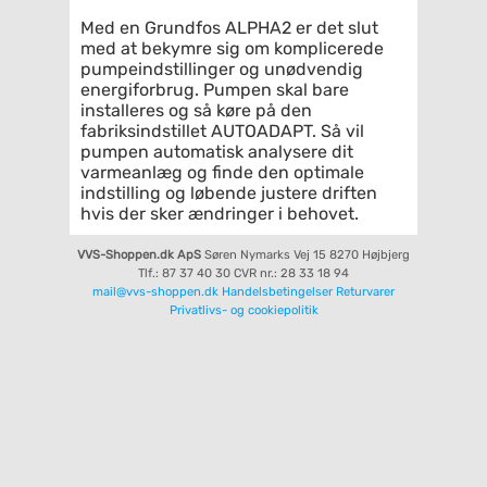
Med en Grundfos ALPHA2 er det slut
med at bekymre sig om komplicerede
pumpeindstillinger og unødvendig
energiforbrug. Pumpen skal bare
installeres og så køre på den
fabriksindstillet AUTOADAPT. Så vil
pumpen automatisk analysere dit
varmeanlæg og finde den optimale
indstilling og løbende justere driften
hvis der sker ændringer i behovet.
VVS-Shoppen.dk ApS
Søren Nymarks Vej 15
8270 Højbjerg
Tlf.: 87 37 40 30
CVR nr.: 28 33 18 94
mail@vvs-shoppen.dk
Handelsbetingelser
Returvarer
Privatlivs- og cookiepolitik