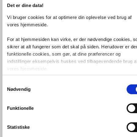
Det er dine data!
Vi bruger cookies for at optimere din oplevelse ved brug af
vores hjemmeside.
Grundfos MAGNA3 40-150 F
cirkulationspumpe 250 mm
For at hjemmesiden kan virke, er der nødvendige cookies, 
sikrer at alt fungerer som det skal på siden. Herudover er de
VVS nr. 380952415
Levering 1-2 dage
funktionelle cookies, som gør, at dine præferencer og
Fragt 0,-
indstillinger eksempelvis huskes ved tilbagevendende brug a
Køb
21.995,-
vores hjemmeside.
Samtykkevalg
Foruden nødvendige og funktionelle cookies er der statistisk
Nødvendig
cookies. Disse bruger vi bl.a. til at måle trafik, omsætning,
konverteringsfrekevenser og lignende. Endelig er der
marketingcookies, som vi bruger til at målrette vores
Funktionelle
markedsføring med henblik på annonceindhold, som giver
mening for den enkelte af vores kunder.
Statistiske
VVS-Shoppen.dk bruger både egne cookies og tredjeparts