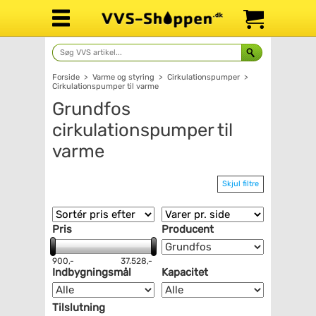
Forside
>
Varme og styring
>
Cirkulationspumper
>
Cirkulationspumper til varme
Grundfos
cirkulationspumper til
varme
Skjul filtre
Pris
Producent
900,-
37.528,-
Indbygningsmål
Kapacitet
Tilslutning