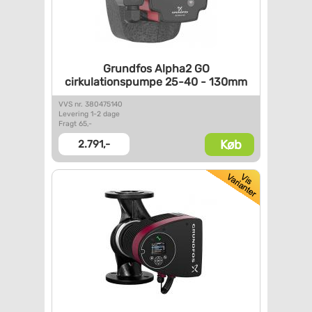
Grundfos Alpha2 GO
cirkulationspumpe 25-40 -
130mm
VVS nr. 380475140
Levering 1-2 dage
Fragt 65,-
Køb
2.791,-