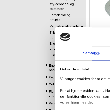
styreenheder og
telestater
Fordelerrør og
shunte
Varmefordelingsplader
Tilbehør til
gulvvarme
Wavin gu
El gulvvarme
- R
PEX rør til
Samtykke
gulvvarme
VVS nr. 087401
Levering 1-2 d
Fragt 99,-
Energi og varme fra
Det er dine data!
naturen
87
Kedler og Fyr
Vi bruger cookies for at opt
Cirkulationspumper
For at hjemmesiden kan virke
Fjernvarmeunit og
vekslere
der funktionelle cookies, so
vores hjemmeside.
Varmtvandsbeholder