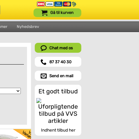
Gå til kurven
mmer
Nyhedsbrev
Chat med os
87 37 40 30
Send en mail
Et godt tilbud
Indhent tilbud her