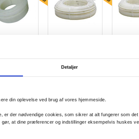
lvvarme pexrør i 20mm
Wavin 16 mm gulvvarmerør PRO3
Wavin 5-Lags P
ulle på 120 meter
PE-RT 6B/70° 120 mtr.
20 mm x
Detaljer
720
VVS nr. 087401710
VVS nr. 087403720
age
Levering 1-2 dage
Levering 1-2 dage
Fragt 99,-
Fragt 65,-
Køb
Køb
5,-
1.079,-
988,-
imere din oplevelse ved brug af vores hjemmeside.
, er der nødvendige cookies, som sikrer at alt fungerer som det
m gør, at dine præferencer og indstillinger eksempelvis huskes v