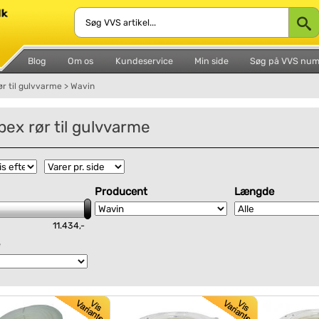
Blog
Om os
Kundeservice
Min side
Søg på VVS nu
ør til gulvvarme
>
Wavin
pex rør til gulvvarme
Producent
Længde
11.434,-