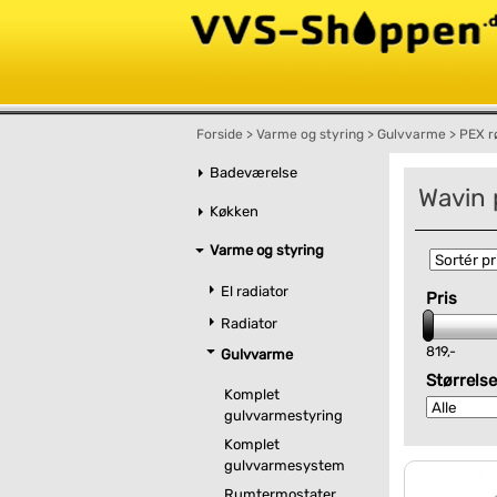
Forside
>
Varme og styring
>
Gulvvarme
>
PEX r
Badeværelse
Wavin 
Køkken
Varme og styring
El radiator
Pris
Radiator
819,-
Gulvvarme
Størrelse
Komplet
gulvvarmestyring
Komplet
gulvvarmesystem
Rumtermostater,