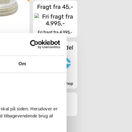
Fragt fra 45,-
Fri fragt fra 4.995,-
Sikker handel
ro5 gulvvarmerør
 120 mtr.
Om
Godkendt webshop
Køb
 skal på siden. Herudover er
ed tilbagevendende brug af