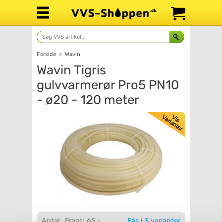
Forside
>
Wavin
Wavin Tigris
gulvvarmerør Pro5 PN10
- ø20 - 120 meter
Antal
Fragt: 65,-
Fås i 3 varianter