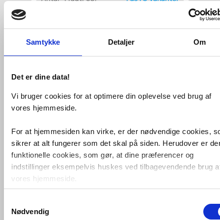
Køb
1.689,-
Samtykke
Detaljer
Om
Datablad
VVS-nummer:
087404720
Det er dine data!
Varenummer:
4084555
Leveringstid:
1-2 hverdage
Vi bruger cookies for at optimere din oplevelse ved brug af
Størrelse:
20 mm
Længde:
120 meter
vores hjemmeside.
Fri fragt fra 4.995,-
For at hjemmesiden kan virke, er der nødvendige cookies, 
sikrer at alt fungerer som det skal på siden. Herudover er de
funktionelle cookies, som gør, at dine præferencer og
Wavin Tigris gulvvarmerør Pro5 PN10 -
ø20 - 120 meter
indstillinger eksempelvis huskes ved tilbagevendende brug a
vores hjemmeside.
W.avin Pro5 er fremstillet i et specielt PE
(Polyethylen) materiale.
Samtykkevalg
Foruden nødvendige og funktionelle cookies er der statistisk
Røret består af fem lag med indvendig
Nødvendig
iltbarriere, der er placeret
cookies. Disse bruger vi bl.a. til at måle trafik, omsætning,