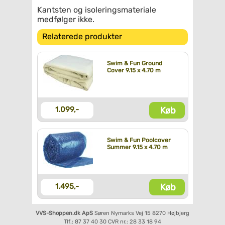
Kantsten og isoleringsmateriale
medfølger ikke.
Relaterede produkter
Swim & Fun Ground
Cover 9.15 x 4.70 m
Køb
1.099,-
Swim & Fun Poolcover
Summer 9.15 x 4.70 m
Køb
1.495,-
VVS-Shoppen.dk ApS
Søren Nymarks Vej 15
8270 Højbjerg
Tlf.: 87 37 40 30
CVR nr.: 28 33 18 94