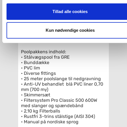
Hvis du accepterer alle cookies, så giver du samtykke til de
fun.dk/index.php/da/fakta-om-
vandpleje
ovenfor nævnte formål med de pågældende cookies. Du har
Tillad alle cookies
imidlertid også mulighed for at vælge bestemte cookie-typer t
Pool specifikationer
og fra nedenfor. Til enhver tid er det ligeledes muligt, at ændr
Pool form: Oval
dit samtykke, hvis du måtte ønske det.
Pool dimensioner: 8,0 x 4,0 m
Kun nødvendige cookies
Pool dybde: 1,50 m
Pool volumen liter: 38.840 liter
Du kan se mere om, hvordan vi behandler dine
personoplysninger, ved at klikke
her
.
Poolpakkens indhold:
• Stålvægspool fra GRE
• Bunddække
• PVC lim
• Diverse fittings
• 25 meter poolslange til nedgravning
• Anti-UV behandlet blå PVC liner 0,70
mm (700 my)
• Skimmersæt
• Filtersystem Pro Classic 500 600W
med slanger og spændebånd
• 2,10 kg Filterballs
• Rustfri 3-trins stålstige (AISI 304)
• Manual på nordiske sprog