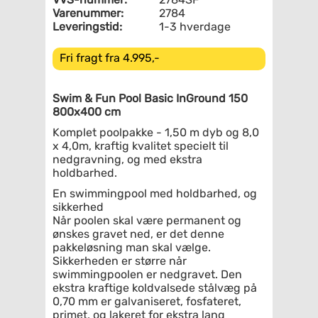
Varenummer:
2784
Leveringstid:
1-3 hverdage
Fri fragt fra 4.995,-
Swim & Fun Pool Basic InGround 150
800x400 cm
Komplet poolpakke - 1,50 m dyb og 8,0
x 4,0m, kraftig kvalitet specielt til
nedgravning, og med ekstra
holdbarhed.
En swimmingpool med holdbarhed, og
sikkerhed
Når poolen skal være permanent og
ønskes gravet ned, er det denne
pakkeløsning man skal vælge.
Sikkerheden er større når
swimmingpoolen er nedgravet. Den
ekstra kraftige koldvalsede stålvæg på
0,70 mm er galvaniseret, fosfateret,
primet, og lakeret for ekstra lang