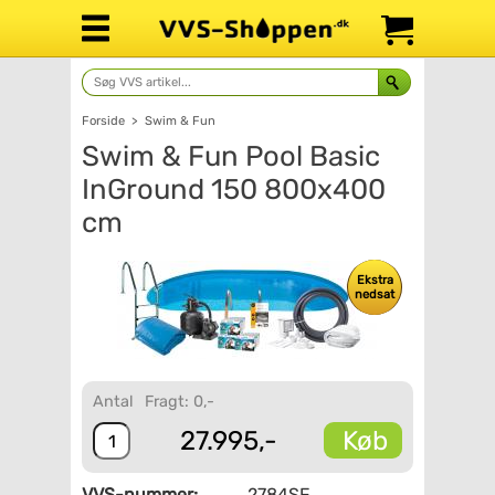
Forside
>
Swim & Fun
Swim & Fun Pool Basic
InGround 150 800x400
cm
Ekstra
nedsat
Antal
Fragt: 0,-
Køb
27.995,-
VVS-nummer:
2784SF