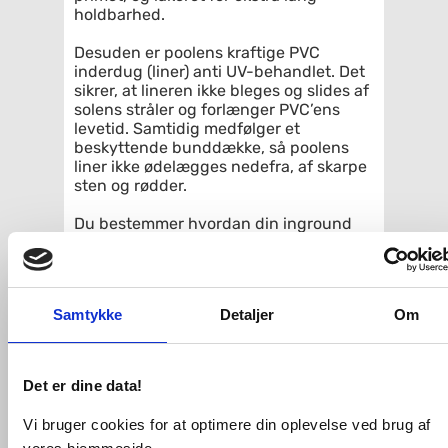
holdbarhed.
Desuden er poolens kraftige PVC
inderdug (liner) anti UV-behandlet. Det
sikrer, at lineren ikke bleges og slides af
solens stråler og forlænger PVC’ens
levetid. Samtidig medfølger et
beskyttende bunddække, så poolens
liner ikke ødelægges nedefra, af skarpe
sten og rødder.
Du bestemmer hvordan din inground
pool skal se ud
En nedgravet swimmingpool giver
mulighed for at tilpasse
udseendemæssigt i forhold til
Samtykke
Detaljer
Om
placering. Hvilket giver plads til en
større æstetisk oplevelse af poolens
omgivelser.
Det er dine data!
De revolutionerende Filterballs
Poolpakken kommer med Filterballs til
Vi bruger cookies for at optimere din oplevelse ved brug af
filtersystemet. Det giver en række