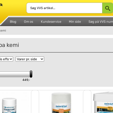
Blog
Om os
Kundeservice
Min side
Søg på VVS nu
kemi
pa kemi
449,-