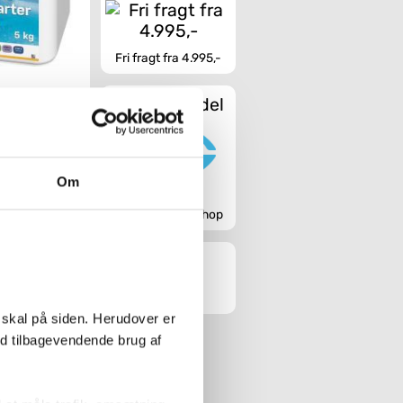
Fri fragt fra 4.995,-
Sikker handel
or Starter Fast
Granules 5 kg
Om
Køb
Godkendt webshop
 skal på siden. Herudover er
ed tilbagevendende brug af