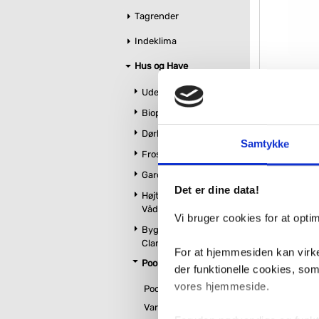
Tagrender
Indeklima
Hus og Have
Swim & Fu
Udebrusere
Biopejse
VVS nr. 1770SF
Dørhåndtag og hus nr
Levering 1-2 d
Samtykke
Fragt 65,-
Frostfrie vandposter
15
Garderobe og entré
Det er dine data!
Højtryksrensere og
Våd-/tørsugere
Vi bruger cookies for at opt
Byg selv med Pipe
Clamps
For at hjemmesiden kan virke
Pool og spa
der funktionelle cookies, so
vores hjemmeside.
Pools
Varmepumper