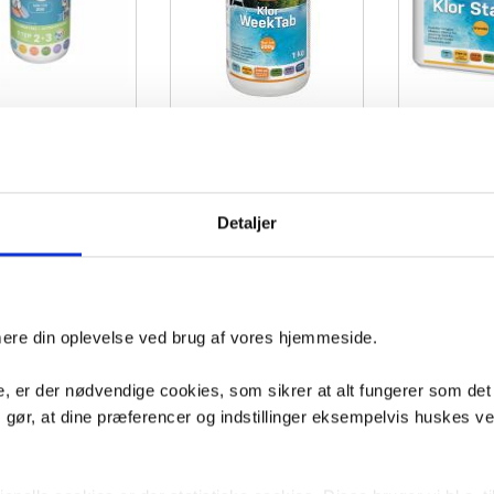
n CombiTabs Klorfri á
Swim & Fun Kl
Swim & Fun Klor Week Tab 200 g
20 gr - 800 gr
Dissolving 
1kg
VVS nr. 1737SF
VVS nr. 1703SF
age
Levering 1-3 dage
Levering 1-3 dage
Detaljer
Fragt 99,-
Fragt 65,-
Køb
Køb
9,-
137,-
339,-
imere din oplevelse ved brug af vores hjemmeside.
, er der nødvendige cookies, som sikrer at alt fungerer som det
m gør, at dine præferencer og indstillinger eksempelvis huskes v