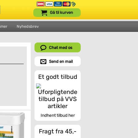
Gå til kurven
mmer
Nyhedsbrev
Chat med os
Send en mail
Et godt tilbud
Indhent tilbud her
Fragt fra 45,-