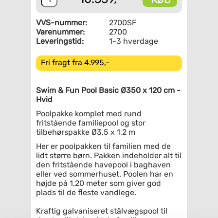
VVS-nummer:
2700SF
Varenummer:
2700
Leveringstid:
1-3 hverdage
Fri fragt fra 4.995,-
Swim & Fun Pool Basic Ø350 x 120 cm -
Hvid
Poolpakke komplet med rund
fritstående familiepool og stor
tilbehørspakke Ø3,5 x 1,2 m
Her er poolpakken til familien med de
lidt større børn. Pakken indeholder alt til
den fritstående havepool i baghaven
eller ved sommerhuset. Poolen har en
højde på 1,20 meter som giver god
plads til de fleste vandlege.
Kraftig galvaniseret stålvægspool til