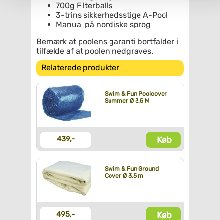
700g Filterballs
3-trins sikkerhedsstige A-Pool
Manual på nordiske sprog
Bemærk at poolens garanti bortfalder i
tilfælde af at poolen nedgraves.
Relaterede produkter
Swim & Fun Poolcover
Summer Ø 3,5 M
Køb
439,-
Swim & Fun Ground
Cover Ø 3,5 m
Køb
495,-