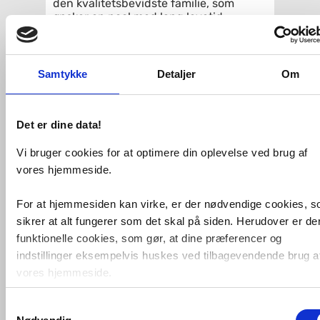
den kvalitetsbevidste familie, som
ønsker en pool med lang levetid.
Kraftig galvaniseret stålvægspool fra
Europas største producent GRE, som
leveres komplet med effektivt og
Samtykke
Detaljer
Om
professionelt sandfiltersystem samt
skimmer. Stålvæggene er
multibehandlede, hvilket betyder, at de
Det er dine data!
er galvaniserede, fosfaterede, primet og
lakeret for at kunne modstå det
nordiske klima.
Vi bruger cookies for at optimere din oplevelse ved brug af
vores hjemmeside.
Poolens brede topkant og den vertikalt
sektionerede opbygning, gør den ekstra
For at hjemmesiden kan virke, er der nødvendige cookies, 
solid og poolens kraftige PVC inderdug
er anti UV-behandlet. Det sikrer, at
sikrer at alt fungerer som det skal på siden. Herudover er de
inderdugen ikke bleges og slides af
funktionelle cookies, som gør, at dine præferencer og
solens stråler og forlænger PVC’ens
indstillinger eksempelvis huskes ved tilbagevendende brug a
levetid.
vores hjemmeside.
Udførlig manual på nordiske sprog
medfølger og for nem montage er
Samtykkevalg
Foruden nødvendige og funktionelle cookies er der statistisk
stålvæggen udskåret til skimmer og