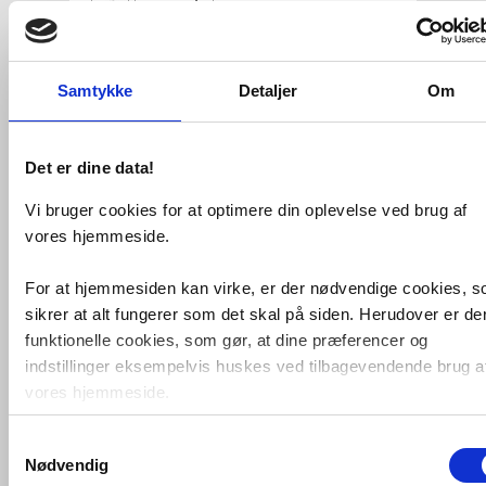
Antal
Fragt: 65,-
Fås i 2 varianter
Samtykke
Detaljer
Om
Køb
256,-
Det er dine data!
VVS-nummer:
DK2150
Varenummer:
DK2150
Vi bruger cookies for at optimere din oplevelse ved brug af
Leveringstid:
1-2 hverdage
Farve:
Krom, poleret
vores hjemmeside.
Fri fragt fra 4.995,-
For at hjemmesiden kan virke, er der nødvendige cookies, 
sikrer at alt fungerer som det skal på siden. Herudover er de
funktionelle cookies, som gør, at dine præferencer og
Smedbo Sideline bruseskraber
m/selvklæbende holder - Kantet - Krom
indstillinger eksempelvis huskes ved tilbagevendende brug a
vores hjemmeside.
Krom rustfrit stål / silikone
Inkl. selvklæbende holder
Samtykkevalg
Foruden nødvendige og funktionelle cookies er der statistisk
2340 x 210 mm
Nødvendig
DB nr 1972319
cookies. Disse bruger vi bl.a. til at måle trafik, omsætning,