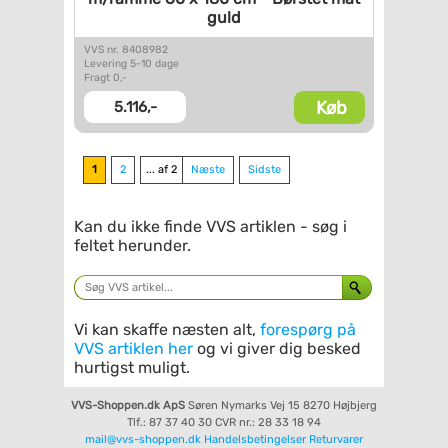
guld
VVS nr. 8408982
Levering 5-10 dage
Fragt 0,-
Køb
5.116,-
1
2
... af 2
Næste
Sidste
Kan du ikke finde VVS artiklen - søg i
feltet herunder.
Vi kan skaffe næsten alt,
forespørg på
VVS artiklen her
og vi giver dig besked
hurtigst muligt.
VVS-Shoppen.dk ApS
Søren Nymarks Vej 15
8270 Højbjerg
Tlf.: 87 37 40 30
CVR nr.: 28 33 18 94
mail@vvs-shoppen.dk
Handelsbetingelser
Returvarer