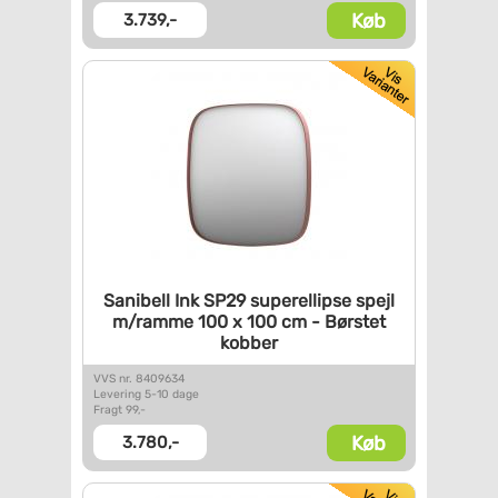
Køb
3.739,-
Sanibell Ink SP29 superellipse
spejl
m/ramme 100 x 100 cm -
Børstet
kobber
VVS nr. 8409634
Levering 5-10 dage
Fragt 99,-
Køb
3.780,-