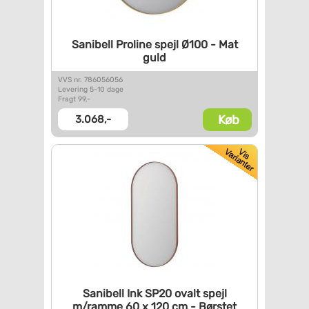
Sanibell Proline spejl Ø100 -
Mat
guld
VVS nr. 786056056
Levering 5-10 dage
Fragt 99,-
Køb
3.068,-
Sanibell Ink SP20 ovalt spejl
m/ramme 60 x 120 cm - Børstet