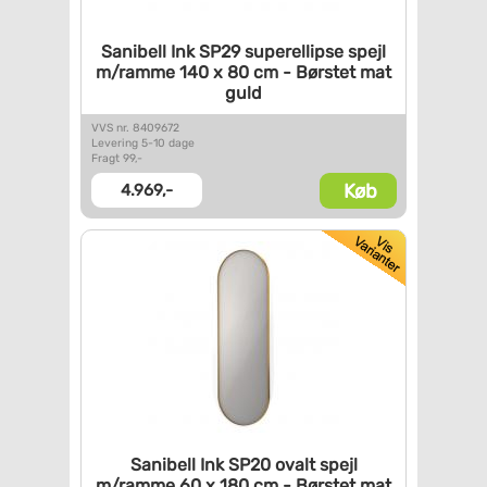
Sanibell Ink SP29 superellipse
spejl
m/ramme 140 x 80 cm -
Børstet mat
guld
VVS nr. 8409672
Levering 5-10 dage
Fragt 99,-
Køb
4.969,-
Sanibell Ink SP20 ovalt spejl
m/ramme 60 x 180 cm - Børstet
mat