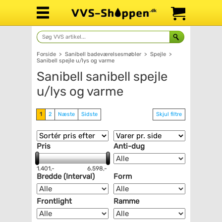
Forside
>
Sanibell badeværelsesmøbler
>
Spejle
>
Sanibell spejle u/lys og varme
Sanibell sanibell spejle
u/lys og varme
1
2
Næste
Sidste
Skjul filtre
Pris
Anti-dug
1.401,-
6.598,-
Bredde (Interval)
Form
Frontlight
Ramme