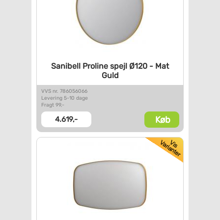
Sanibell Proline spejl Ø120 -
Mat
Guld
VVS nr. 786056066
Levering 5-10 dage
Fragt 99,-
Køb
4.619,-