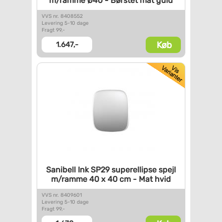
m/ramme Ø40 - Børstet mat guld
VVS nr. 8408552
Levering 5-10 dage
Fragt 99,-
Køb
1.647,-
Sanibell Ink SP29 superellipse
spejl
m/ramme 40 x 40 cm - Mat
hvid
VVS nr. 8409601
Levering 5-10 dage
Fragt 99,-