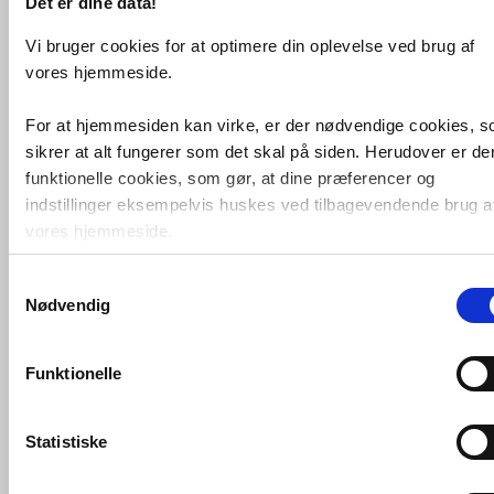
Det er dine data!
Vi bruger cookies for at optimere din oplevelse ved brug af
vores hjemmeside.
For at hjemmesiden kan virke, er der nødvendige cookies, 
sikrer at alt fungerer som det skal på siden. Herudover er de
funktionelle cookies, som gør, at dine præferencer og
indstillinger eksempelvis huskes ved tilbagevendende brug a
Sanibell Ink SP29 superellipse
spejl
vores hjemmeside.
m/ramme 50 x 100 cm -
Børstet
kobber
Samtykkevalg
Foruden nødvendige og funktionelle cookies er der statistisk
VVS nr. 8409654
Nødvendig
cookies. Disse bruger vi bl.a. til at måle trafik, omsætning,
Levering 5-10 dage
Fragt 99,-
konverteringsfrekevenser og lignende. Endelig er der
Køb
2.860,-
marketingcookies, som vi bruger til at målrette vores
Funktionelle
markedsføring med henblik på annonceindhold, som giver
mening for den enkelte af vores kunder.
Statistiske
VVS-Shoppen.dk bruger både egne cookies og tredjeparts