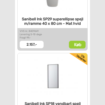
Sanibell Ink SP29 superellipse
spejl
m/ramme 40 x 80 cm - Mat
hvid
VVS nr. 8409641
Levering 5-10 dage
Fragt 99,-
Køb
2.157,-
Sanibell Ink SP18 vendbart
spejl