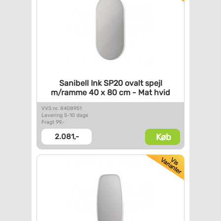
Sanibell Ink SP20 ovalt spejl
m/ramme 40 x 80 cm - Mat hvid
VVS nr. 8408951
Levering 5-10 dage
Fragt 99,-
Køb
2.081,-