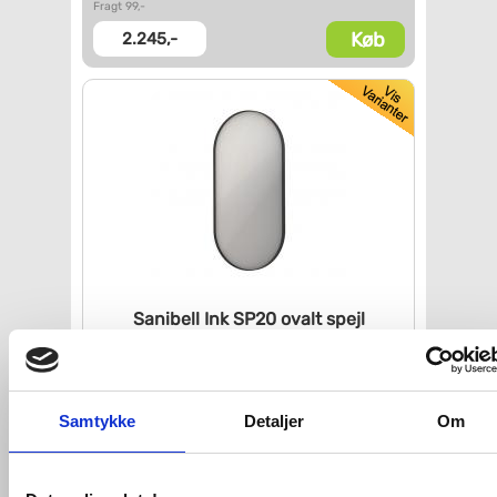
Fragt 99,-
Køb
2.245,-
Sanibell Ink SP20 ovalt spejl
m/ramme 50 x 100 cm - Mat sort
VVS nr. 8408960
Levering 5-10 dage
Fragt 99,-
Samtykke
Detaljer
Om
Køb
2.801,-