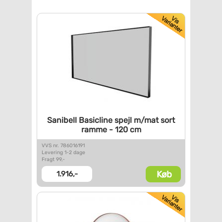
Sanibell Basicline spejl m/mat
sort
ramme - 120 cm
VVS nr. 786016191
Levering 1-2 dage
Fragt 99,-
Køb
1.916,-