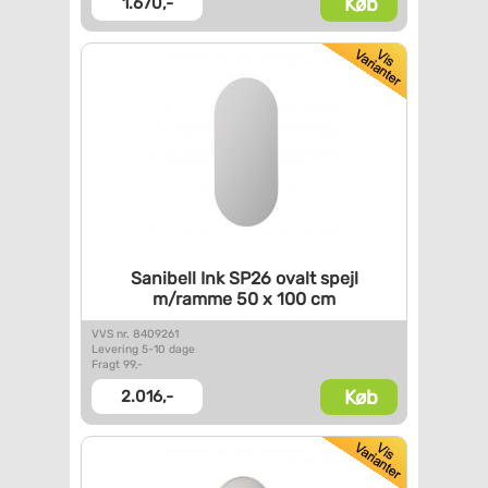
Køb
1.670,-
Sanibell Ink SP26 ovalt spejl
m/ramme 50 x 100 cm
VVS nr. 8409261
Levering 5-10 dage
Fragt 99,-
Køb
2.016,-