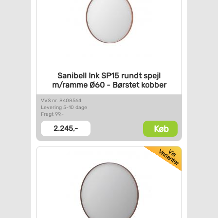
Sanibell Ink SP15 rundt spejl
m/ramme Ø60 - Børstet kobber
VVS nr. 8408564
Levering 5-10 dage
Fragt 99,-
Køb
2.245,-