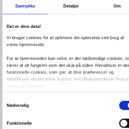
Samtykke
Detaljer
Om
Det er dine data!
Vi bruger cookies for at optimere din oplevelse ved brug af
vores hjemmeside.
Hansgrohe Vægroset 1/2" - Krom
For at hjemmesiden kan virke, er der nødvendige cookies, 
sikrer at alt fungerer som det skal på siden. Herudover er de
VVS nr. 743170005
Levering 1-2 dage
funktionelle cookies, som gør, at dine præferencer og
Fragt 65,-
indstillinger eksempelvis huskes ved tilbagevendende brug a
Køb
27,-
vores hjemmeside.
Samtykkevalg
Foruden nødvendige og funktionelle cookies er der statistisk
Nødvendig
cookies. Disse bruger vi bl.a. til at måle trafik, omsætning,
konverteringsfrekevenser og lignende. Endelig er der
marketingcookies, som vi bruger til at målrette vores
Funktionelle
markedsføring med henblik på annonceindhold, som giver