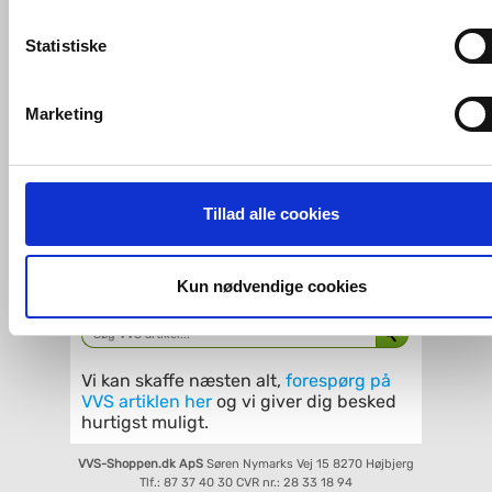
mening for den enkelte af vores kunder.
Statistiske
VVS-Shoppen.dk bruger både egne cookies og tredjeparts
cookies. Ved at klikke 'Vis detaljer' nedenfor kan du se hvilk
AXOR stabilitetsroset
Marketing
tredjeparts cookies, som vores hjemmeside benytter.
VVS nr. 27423000
Levering 5-10 dage
Fragt 65,-
Hvis du accepterer alle cookies, så giver du samtykke til de
Køb
460,-
ovenfor nævnte formål med de pågældende cookies. Du har
Tillad alle cookies
imidlertid også mulighed for at vælge bestemte cookie-typer t
og fra nedenfor. Til enhver tid er det ligeledes muligt, at ændr
Kan du ikke finde VVS artiklen - søg i
dit samtykke, hvis du måtte ønske det.
Kun nødvendige cookies
feltet herunder.
Du kan se mere om, hvordan vi behandler dine
personoplysninger, ved at klikke
her
.
Vi kan skaffe næsten alt,
forespørg på
VVS artiklen her
og vi giver dig besked
hurtigst muligt.
VVS-Shoppen.dk ApS
Søren Nymarks Vej 15
8270 Højbjerg
Tlf.: 87 37 40 30
CVR nr.: 28 33 18 94