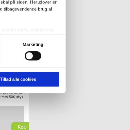
 skal på siden. Herudover er
ed tilbagevendende brug af
Køb
l at måle trafik, omsætning,
målrette vores markedsføring
Marketing
' nedenfor kan du se hvilke
 pågældende cookies. Du har
Tillad alle cookies
r det ligeledes muligt, at
TE® skrue UH,
30 mm 500 styk
Køb