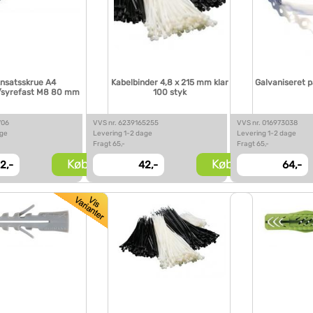
nsatsskrue A4
Kabelbinder 4,8 x 215 mm klar
Galvaniseret 
i/syrefast M8 80 mm
100 styk
706
VVS nr. 6239165255
VVS nr. 016973038
age
Levering 1-2 dage
Levering 1-2 dage
Fragt 65,-
Fragt 65,-
Køb
Køb
2,-
42,-
64,-