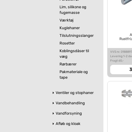
Lim, silikone og
fugemasse
Værktøj
Kuglehaner
A
Tilslutningsslanger
Rustfr
Rosetter
Koblingsdåser til
VVS nr. 018889
væg
Levering 1-2 d
Fragt 65,-
Rørbærer
3
Pakmateriale og
tape
Ventiler og stophaner
Vandbehandling
Vandforsyning
Afløb og kloak