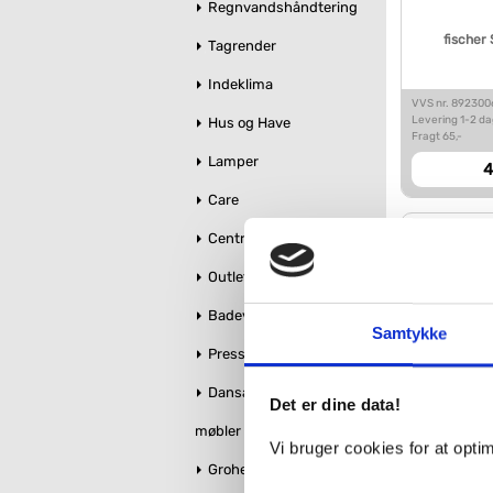
Regnvandshåndtering
fischer
Tagrender
Indeklima
VVS nr. 89230
Levering 1-2 d
Hus og Have
Fragt 65,-
Lamper
4
Care
Centralstøvsuger
Outlet
Badeværelse makeover
Samtykke
Pressalit toiletsæder
Dansani bruseglas &
Det er dine data!
møbler
SPUN®+ 
Vi bruger cookies for at opt
TX30, 6
Grohe Essence