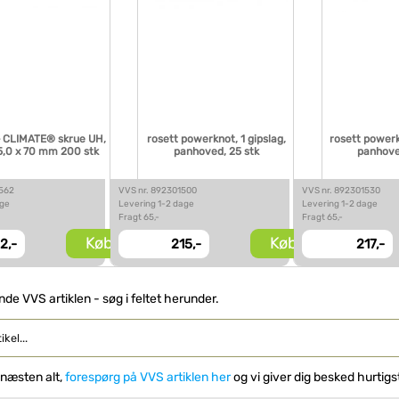
CLIMATE® skrue UH,
rosett powerknot, 1 gipslag,
rosett powerk
5,0 x 70 mm 200 stk
panhoved, 25 stk
panhove
9562
VVS nr. 892301500
VVS nr. 892301530
age
Levering 1-2 dage
Levering 1-2 dage
Fragt 65,-
Fragt 65,-
Køb
Køb
2,-
215,-
217,-
inde VVS artiklen - søg i feltet herunder.
 næsten alt,
forespørg på VVS artiklen her
og vi giver dig besked hurtigs