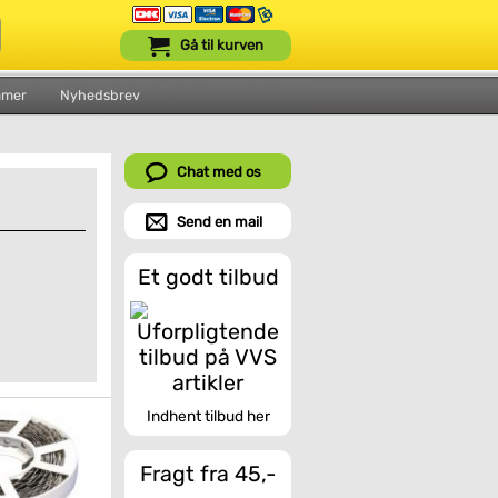
Gå til kurven
mmer
Nyhedsbrev
Chat med os
Send en mail
Et godt tilbud
Indhent tilbud her
Fragt fra 45,-