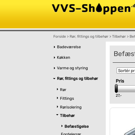
Forside
>
Rør, fittings og tilbehør
>
Tilbehør
>
Be
Badeværelse
Befæst
Køkken
Varme og styring
Rør, fittings og tilbehør
Pris
Rør
27,-
Fittings
Rørisolering
Tilbehør
Befæstigelse
Fordelerrør