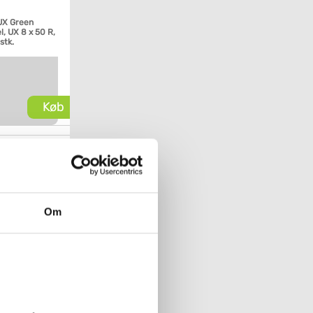
 UX Green
l, UX 8 x 50 R,
stk.
Køb
Om
8 x 368 mm sort
 styk