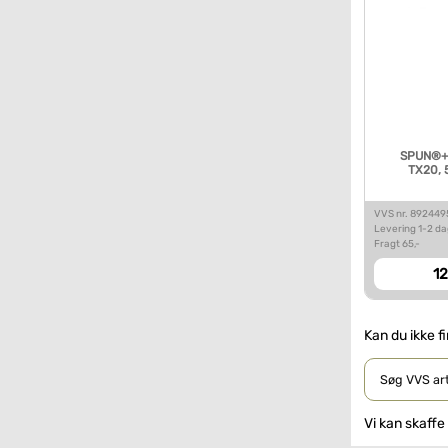
SPUN®+ 
TX20, 
VVS nr. 89244
Levering 1-2 d
Fragt 65,-
12
Kan du ikke f
Vi kan skaffe