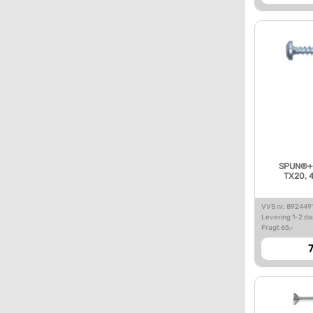
SPUN®+ s
TX20, 4
VVS nr. 892449
Levering 1-2 d
Fragt 65,-
7