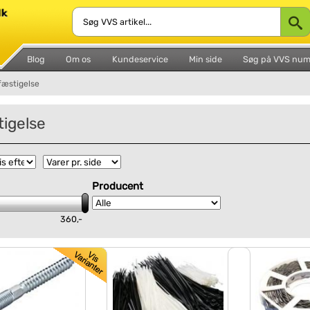
Blog
Om os
Kundeservice
Min side
Søg på VVS nu
fæstigelse
igelse
Producent
360,-