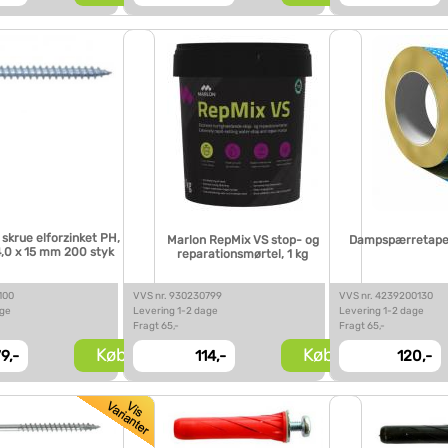
krue elforzinket PH,
Marlon RepMix VS stop- og
Dampspærretape
,0 x 15 mm 200 styk
reparationsmørtel, 1 kg
100
VVS nr. 930230799
VVS nr. 4239200130
age
Levering 1-2 dage
Levering 1-2 dage
Fragt 65,-
Fragt 65,-
Køb
Køb
9,-
114,-
120,-