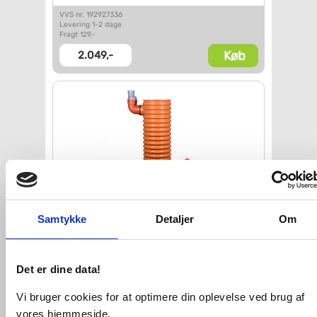
VVS nr. 192927336
Levering 1-2 dage
Fragt 129,-
Køb
2.049,-
Samtykke
Detaljer
Om
Wavin tagnedløbsbrønd med
vandlås 315x110 mm
Det er dine data!
VVS nr. 192925306
Levering 1-2 dage
Fragt 99,-
Vi bruger cookies for at optimere din oplevelse ved brug af
Køb
1.899,-
vores hjemmeside.