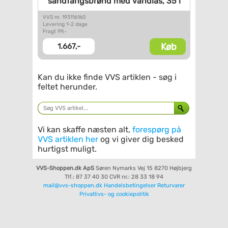
sandfangsbrønd med
vandlås, 35 l
VVS nr. 193116160
Levering 1-2 dage
Fragt 99,-
Køb
1.667,-
Kan du ikke finde VVS artiklen - søg i
feltet herunder.
Vi kan skaffe næsten alt,
forespørg på
VVS artiklen her
og vi giver dig besked
hurtigst muligt.
VVS-Shoppen.dk ApS
Søren Nymarks Vej 15
8270 Højbjerg
Tlf.: 87 37 40 30
CVR nr.: 28 33 18 94
mail@vvs-shoppen.dk
Handelsbetingelser
Returvarer
Privatlivs- og cookiepolitik