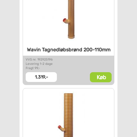
Wavin Tagnedløbsbrønd
200-110mm
VVS nr. 192925196
Levering 1-2 dage
Fragt 99,-
Køb
1.319,-