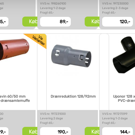
vi behandler dine personoplysninger, ved at klikke
her
.
065
VVS nr. 198260100
VVS nr. 197230000
age
Levering 1-2 dage
Levering 2-3 dage
Fragt 65,-
Fragt 65,-
Køb
Køb
5,-
89,-
120,-
avin 60/50 mm
Drænreduktion 128/92mm
Uponor 128 x
-drænsamlemuffe
PVC-dræn
100
VVS nr. 197231000
VVS nr. 197217099
age
Levering 2 dage
Levering 1-2 dage
Fragt 65,-
Fragt 65,-
Køb
Køb
9,-
190,-
144,-