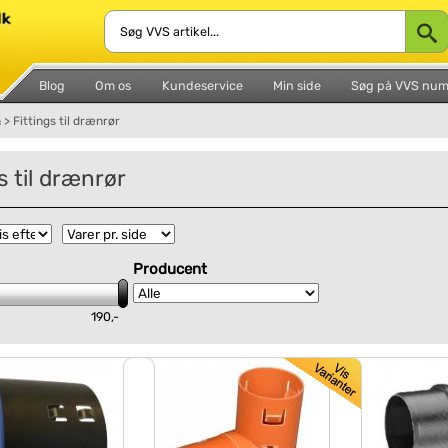
Blog
Om os
Kundeservice
Min side
Søg på VVS nu
n
>
Fittings til drænrør
s til drænrør
Producent
190,-