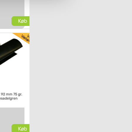
Køb
 92 mm 75 gr.
sadelgren
Køb