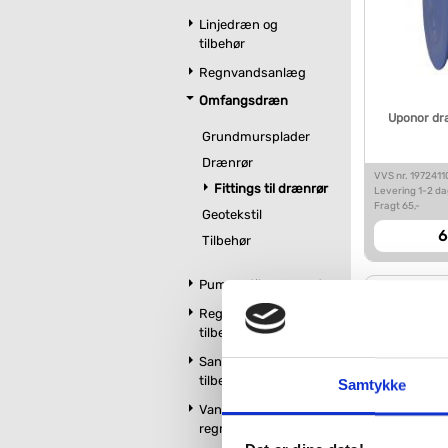
Linjedræn og
tilbehør
Regnvandsanlæg
Omfangsdræn
Uponor dr
Grundmursplader
Drænrør
VVS nr. 1972411
Fittings til drænrør
Levering 1-2 d
Fragt 65,-
Geotekstil
6
Tilbehør
Pumper til regnvand
Regnfaskiner og
tilbehør
Sandfangsbrønd og
tilbehør
Samtykke
Vandtank og
regnvandsopsamler