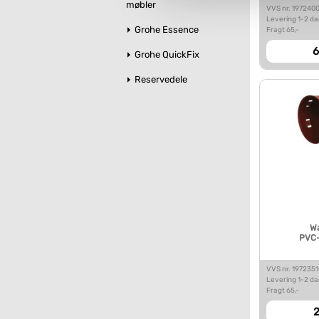
Du kan se mere om, hvordan 
møbler
VVS nr. 197240
Levering 1-2 d
Grohe Essence
Fragt 65,-
6
Grohe QuickFix
Reservedele
W
PVC
VVS nr. 197235
Levering 1-2 d
Fragt 65,-
2