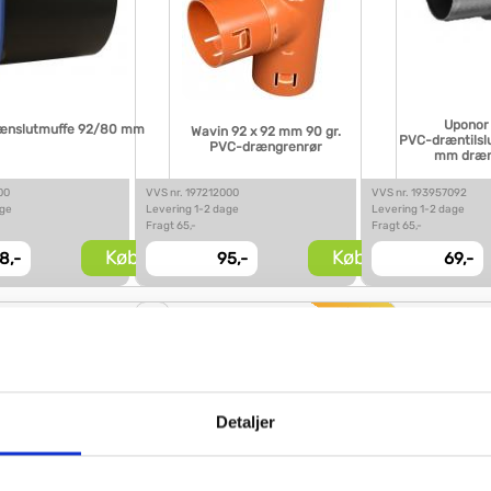
Uponor
ænslutmuffe 92/80 mm
Wavin 92 x 92 mm 90 gr.
PVC-dræntilslu
PVC-drængrenrør
mm drænr
00
VVS nr. 197212000
VVS nr. 193957092
age
Levering 1-2 dage
Levering 1-2 dage
Fragt 65,-
Fragt 65,-
Køb
Køb
8,-
95,-
69,-
Detaljer