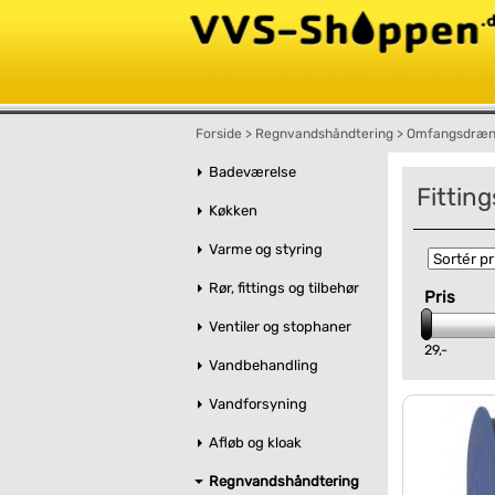
Forside
>
Regnvandshåndtering
>
Omfangsdræ
Badeværelse
Fitting
Køkken
Varme og styring
Rør, fittings og tilbehør
Pris
Ventiler og stophaner
29,-
Vandbehandling
Vandforsyning
Afløb og kloak
Regnvandshåndtering