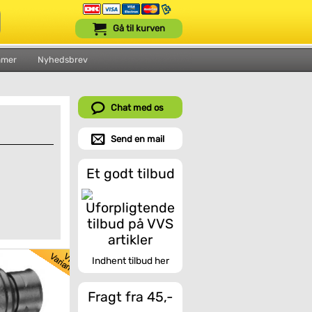
Gå til kurven
mmer
Nyhedsbrev
Chat med os
Send en mail
Et godt tilbud
Indhent tilbud her
Fragt fra 45,-