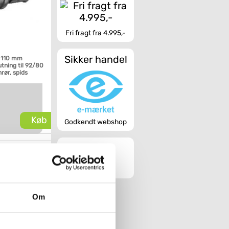
Fri fragt fra 4.995,-
Sikker handel
 110 mm
tning til 92/80
ør, spids
Køb
Godkendt webshop
Om