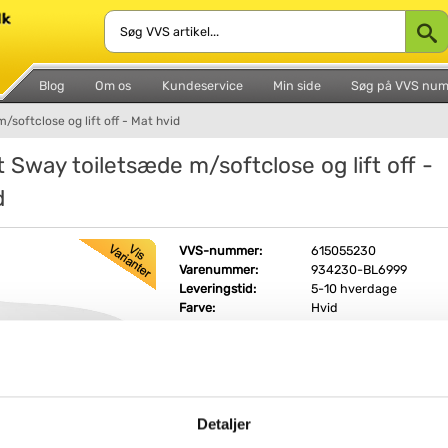
Blog
Om os
Kundeservice
Min side
Søg på VVS nu
/softclose og lift off - Mat hvid
t Sway toiletsæde m/softclose og lift off -
d
VVS-nummer:
615055230
Varenummer:
934230-BL6999
Leveringstid:
5-10 hverdage
Farve:
Hvid
Materiale:
Plast
Soft close:
Med soft close
Quick release (hurtig
Med quick release
afmontering):
Fri fragt fra 4.995,-
Detaljer