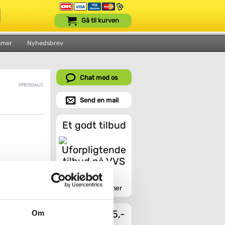
Gå til kurven
mmer
Nyhedsbrev
Chat med os
Send en mail
Et godt tilbud
Indhent tilbud her
Fragt fra 45,-
Om