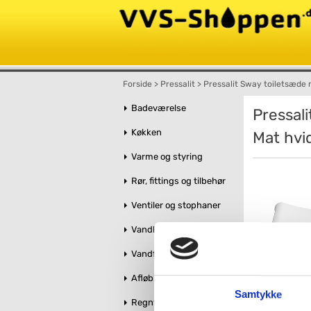
Forside
>
Pressalit
>
Pressalit Sway toiletsæde m
Badeværelse
Pressali
Køkken
Mat hvi
Varme og styring
Rør, fittings og tilbehør
Ventiler og stophaner
Vandbehandling
Vandforsyning
Afløb og kloak
Samtykke
Regnvandshåndtering