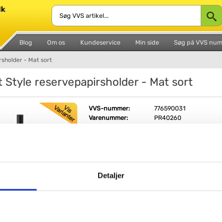
Blog
Om os
Kundeservice
Min side
Søg på VVS nu
rsholder - Mat sort
t Style reservepapirsholder - Mat sort
VVS-nummer:
776590031
Varenummer:
PR40260
Leveringstid:
1-2 hverdage
Farve:
Sort, mat
Fri fragt fra 4.995,-
Detaljer
Pressalit Style reservepapirsholder - Mat sort
Lad elegancen og din personlige stil skinne 
Pressalit Style.