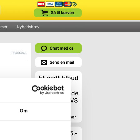
Gå til kurven
mmer
Nyhedsbrev
Chat med os
Send en mail
Et godt tilbud
Om
Indhent tilbud her
igennem med
Fragt fra 45,-