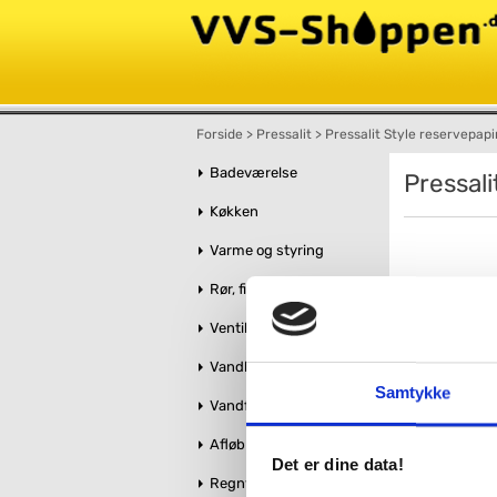
Forside
>
Pressalit
>
Pressalit Style reservepapi
Badeværelse
Pressali
Køkken
Varme og styring
Rør, fittings og tilbehør
Ventiler og stophaner
Vandbehandling
Samtykke
Vandforsyning
Afløb og kloak
Det er dine data!
Regnvandshåndtering