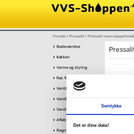
Forside
>
Pressalit
>
Pressalit reservepapirholde
Badeværelse
Pressali
Køkken
Varme og styring
Rør, fittings og tilbehør
Ventiler og stophaner
Vandbehandling
Samtykke
Vandforsyning
Afløb og kloak
Det er dine data!
Regnvandshåndtering