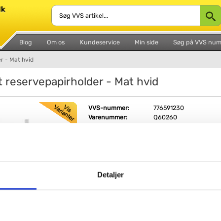
Blog
Om os
Kundeservice
Min side
Søg på VVS nu
r - Mat hvid
t reservepapirholder - Mat hvid
VVS-nummer:
776591230
Varenummer:
Q60260
Leveringstid:
1-2 hverdage
Farve:
Hvid, mat
Placering:
Væg
Detaljer
Fri fragt fra 4.995,-