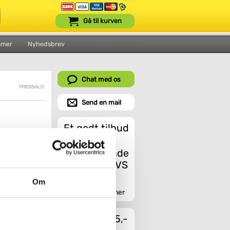
Gå til kurven
mmer
Nyhedsbrev
Chat med os
Send en mail
Et godt tilbud
Om
Indhent tilbud her
Fragt fra 45,-