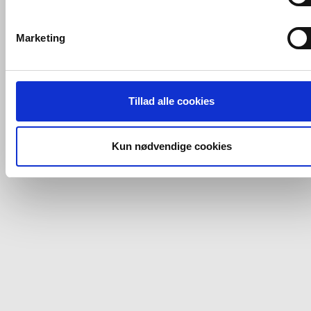
VVS-Shoppen.dk bruger både egne cookies og tredjeparts
cookies. Ved at klikke 'Vis detaljer' nedenfor kan du se hvilk
Marketing
tredjeparts cookies, som vores hjemmeside benytter.
Hvis du accepterer alle cookies, så giver du samtykke til de
ovenfor nævnte formål med de pågældende cookies. Du har
Tillad alle cookies
imidlertid også mulighed for at vælge bestemte cookie-typer t
og fra nedenfor. Til enhver tid er det ligeledes muligt, at ændr
dit samtykke, hvis du måtte ønske det.
Kun nødvendige cookies
Du kan se mere om, hvordan vi behandler dine
personoplysninger, ved at klikke
her
.