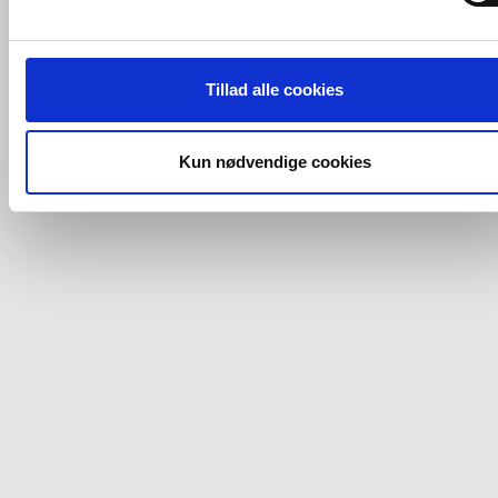
tredjeparts cookies, som vores hjemmeside benytter.
Hvis du accepterer alle cookies, så giver du samtykke til de
ovenfor nævnte formål med de pågældende cookies. Du har
Tillad alle cookies
imidlertid også mulighed for at vælge bestemte cookie-typer t
og fra nedenfor. Til enhver tid er det ligeledes muligt, at ændr
dit samtykke, hvis du måtte ønske det.
Kun nødvendige cookies
Du kan se mere om, hvordan vi behandler dine
personoplysninger, ved at klikke
her
.