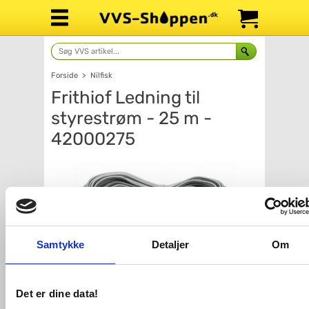
Forside
>
Nilfisk
Frithiof Ledning til
styrestrøm - 25 m -
42000275
Samtykke
Detaljer
Om
Det er dine data!
Antal
Fragt: 65,-