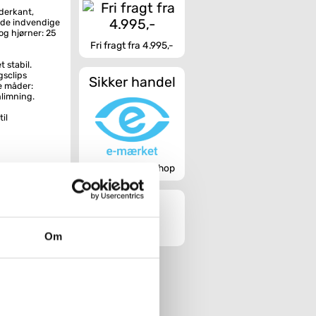
derkant,
r de indvendige
og hjørner: 25
Fri fragt fra 4.995,-
 stabil.
gsclips
Sikker handel
e måder:
limning.
il
Godkendt webshop
Om