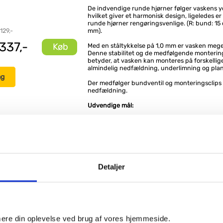
De indvendige runde hjørner følger vaskens y
hvilket giver et harmonisk design, ligeledes e
runde hjørner rengøringsvenlige. (R: bund: 15 
129,-
mm).
337,-
Køb
Med en ståltykkelse på 1,0 mm er vasken meget
Denne stabilitet og de medfølgende monterin
betyder, at vasken kan monteres på forskellig
almindelig nedfældning, underlimning og plan
ng
Der medfølger bundventil og monteringsclips t
nedfældning.
Udvendige mål:
Bredde: 540 mm
Dybde: 510 mm
Højde: 200 mm
Kummemål:
Detaljer
Bredde: 503 mm
Dybde: 403 mm
Højde: 200 mm
e produkter
imere din oplevelse ved brug af vores hjemmeside.