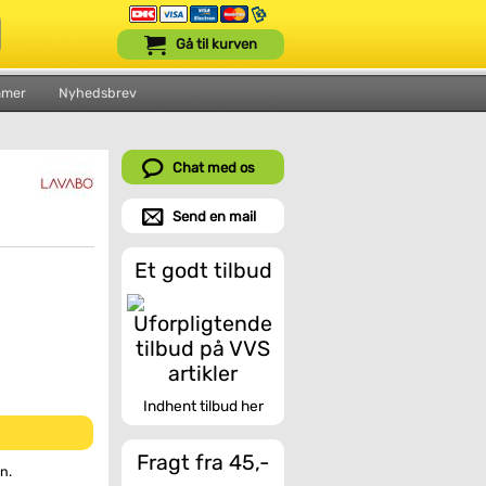
Gå til kurven
mmer
Nyhedsbrev
Chat med os
Send en mail
Et godt tilbud
Indhent tilbud her
Fragt fra 45,-
n.