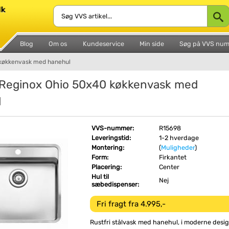
Blog
Om os
Kundeservice
Min side
Søg på VVS nu
 køkkenvask med hanehul
Reginox Ohio 50x40 køkkenvask med
l
VVS-nummer:
R15698
Leveringstid:
1-2 hverdage
Montering:
(
Muligheder
)
Form:
Firkantet
Placering:
Center
Hul til
Nej
sæbedispenser:
Fri fragt fra 4.995,-
Rustfri stålvask med hanehul, i moderne desig