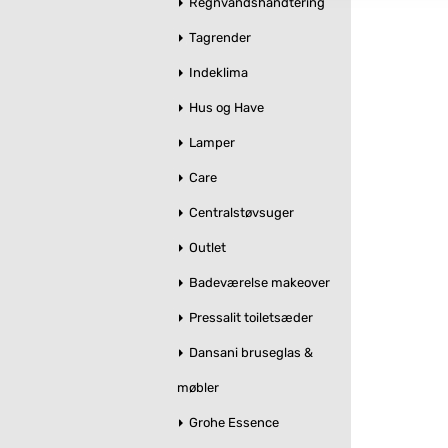
Regnvandshåndtering
Tagrender
Indeklima
Hus og Have
Lamper
Care
Centralstøvsuger
Outlet
Badeværelse makeover
Pressalit toiletsæder
Dansani bruseglas &
møbler
Grohe Essence