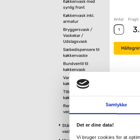
Køkkenvask med
synlig front
Køkkenvask inkl.
Antal
Fragt: 
armatur
3.
Bryggersvask /
Vaskekar /
Udslagsvask
Måltegni
Sæbedispensere til
køkkenvaske
Bundventil til
køkkenvask
Vandlås til
køkkenvask
Tilbehør til
køkkenvaske
Samtykke
Rengøring og
vedligeholdelse
Det er dine data!
Stålbordplader med
vask
Relatered
Vi bruger cookies for at opt