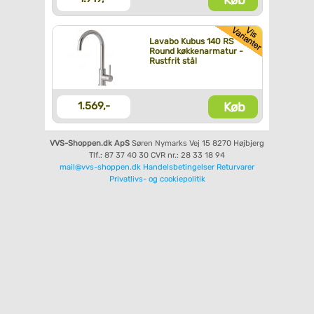
Lavabo Kubus 140 RS
Round køkkenarmatur -
Rustfrit stål
Køb
1.569,-
VVS-Shoppen.dk ApS
Søren Nymarks Vej 15
8270 Højbjerg
Tlf.: 87 37 40 30
CVR nr.: 28 33 18 94
mail@vvs-shoppen.dk
Handelsbetingelser
Returvarer
Privatlivs- og cookiepolitik