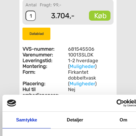
Antal
Fragt: 99,-
Køb
3.704,-
Datablad
VVS-nummer:
681545506
Varenummer:
10013SLDK
Leveringstid:
1-2 hverdage
Montering:
(
Muligheder
)
Form:
Firkantet
dobbeltvask
Placering:
(
Muligheder
)
Hul til
Nej
sæbedispenser:
Fri fragt fra 4.995,-
Samtykke
Detaljer
Om
Lavabo Kubus 1.5 Soft køkkenvask
Rustfri stålvask, uden hanehul, i