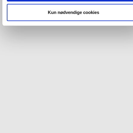
og fra nedenfor. Til enhver tid er det ligeledes muligt, at ændr
dit samtykke, hvis du måtte ønske det.
Kun nødvendige cookies
Du kan se mere om, hvordan vi behandler dine
personoplysninger, ved at klikke
her
.