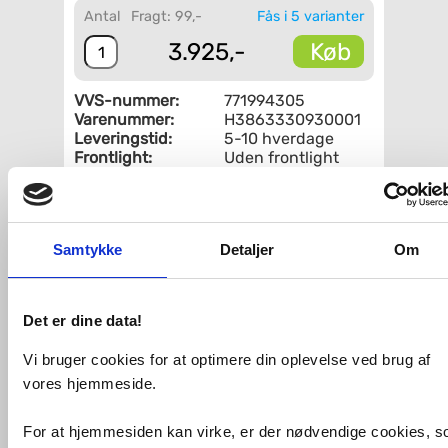
Antal
Fragt: 99,-
Fås i 5 varianter
Køb
3.925,-
VVS-nummer:
771994305
Varenummer:
H3863330930001
Leveringstid:
5-10 hverdage
Frontlight:
Uden frontlight
Form:
Rund
Backlight:
Uden backlight
Anti-dug:
Uden anti-dug
Dæmpning:
Uden lysdæmpning
Samtykke
Detaljer
Om
Fri fragt fra 4.995,-
Det er dine data!
Laufen Kartell rundt spejl Ø78 cm -
Rosa
Vi bruger cookies for at optimere din oplevelse ved brug af
Spejlet fra Kartell serien fra Laufen
vores hjemmeside.
sætter design og farver i spil på
badeværelset. Spejlet er med stilren, let
For at hjemmesiden kan virke, er der nødvendige cookies, 
gennemsigtig, riflet kant i farven