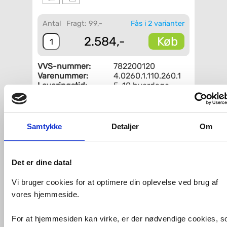
Antal
Fragt: 99,-
Fås i 2 varianter
Køb
2.584,-
VVS-nummer:
782200120
Varenummer:
4.0260.1.110.260.1
Leveringstid:
5-10 hverdage
Serie:
Laufen Base
Fri fragt fra 4.995,-
Samtykke
Detaljer
Om
Laufen Base overskab m/greb -
Højrehængslet - Mat hvid
Det er dine data!
Længde: 350 mm
Bredde: 185 mm
Vi bruger cookies for at optimere din oplevelse ved brug af
Højde: 700 mm
vores hjemmeside.
Relaterede produkter
For at hjemmesiden kan virke, er der nødvendige cookies, 