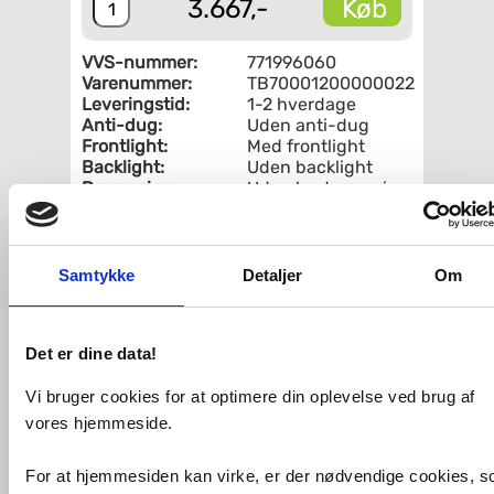
Køb
3.667,-
VVS-nummer:
771996060
Varenummer:
TB70001200000022
Leveringstid:
1-2 hverdage
Anti-dug:
Uden anti-dug
Frontlight:
Med frontlight
Backlight:
Uden backlight
Dæmpning:
Uden lysdæmpning
Ramme:
Uden ramme
Form:
Firkantet
Samtykke
Detaljer
Om
Fri fragt fra 4.995,-
Højde 65 cm
Det er dine data!
Relaterede produkter
Vi bruger cookies for at optimere din oplevelse ved brug af
vores hjemmeside.
Laufen Base 60
møbelpakke m/slim
For at hjemmesiden kan virke, er der nødvendige cookies, 
håndvask - Mørk elm