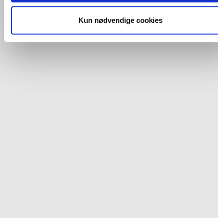
og fra nedenfor. Til enhver tid er det ligeledes muligt, at ændr
dit samtykke, hvis du måtte ønske det.
Kun nødvendige cookies
Du kan se mere om, hvordan vi behandler dine
personoplysninger, ved at klikke
her
.