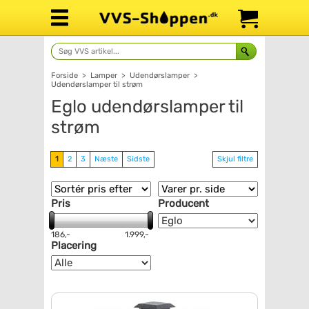
Forside
>
Lamper
>
Udendørslamper
>
Udendørslamper til strøm
Eglo udendørslamper til
strøm
1
2
3
Næste
Sidste
Skjul filtre
Pris
Producent
186,-
1.999,-
Placering