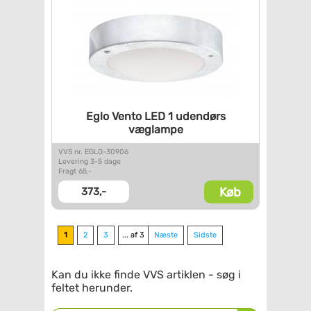
Eglo Vento LED 1 udendørs
væglampe
VVS nr. EGLO-30906
Levering 3-5 dage
Fragt 65,-
Køb
373,-
1
2
3
... af 3
Næste
Sidste
Kan du ikke finde VVS artiklen - søg i
feltet herunder.