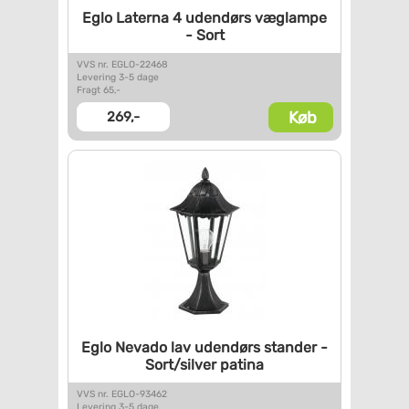
Eglo Laterna 4 udendørs
væglampe
- Sort
VVS nr. EGLO-22468
Levering 3-5 dage
Fragt 65,-
Køb
269,-
Eglo Nevado lav udendørs
stander -
Sort/silver patina
VVS nr. EGLO-93462
Levering 3-5 dage