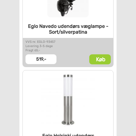
Eglo Navedo udendørs væglampe
-
Sort/silverpatina
VVS nr. EGLO-93457
Levering 3-5 dage
Fragt 65,-
Køb
519,-
Eglo Helsinki udendørs