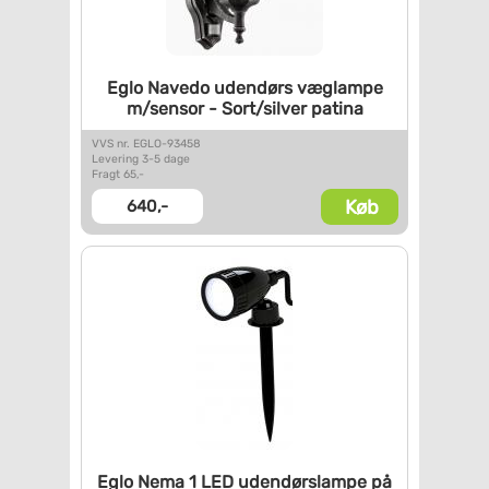
Eglo Navedo udendørs væglampe
m/sensor - Sort/silver patina
VVS nr. EGLO-93458
Levering 3-5 dage
Fragt 65,-
Køb
640,-
Eglo Nema 1 LED udendørslampe
på