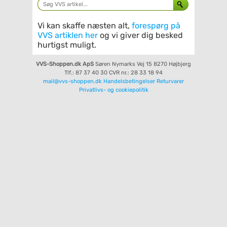
Vi kan skaffe næsten alt,
forespørg på
VVS artiklen her
og vi giver dig besked
hurtigst muligt.
VVS-Shoppen.dk ApS
Søren Nymarks Vej 15
8270 Højbjerg
Tlf.: 87 37 40 30
CVR nr.: 28 33 18 94
mail@vvs-shoppen.dk
Handelsbetingelser
Returvarer
Privatlivs- og cookiepolitik