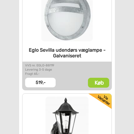
Eglo Sevilla udendørs væglampe
-
Galvaniseret
VVS nr. EGLO-88119
Levering 3-5 dage
Fragt 65,-
Køb
519,-