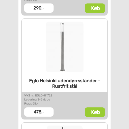
Køb
290,-
Eglo Helsinki udendørrsstander
-
Rustfrit stål
VVS nr. EGLO-81752
Levering 3-5 dage
Fragt 65,-
Køb
478,-