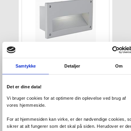
Eglo Zimba udendørs væglampe
til
indbygning - Silver
Samtykke
Detaljer
Om
VVS nr. EGLO-88575
Levering 3-5 dage
Fragt 65,-
Køb
359,-
Det er dine data!
Vi bruger cookies for at optimere din oplevelse ved brug af
vores hjemmeside.
For at hjemmesiden kan virke, er der nødvendige cookies, 
sikrer at alt fungerer som det skal på siden. Herudover er de