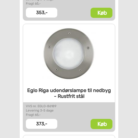
Fragt 65,-
Køb
353,-
Eglo Riga udendørslampe til
nedbyg
- Rustfrit stål
VVS nr. EGLO-86189
Levering 3-5 dage
Fragt 65,-
Køb
373,-