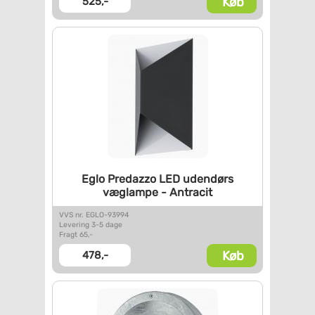
Køb
525,-
Eglo Predazzo LED udendørs
væglampe - Antracit
VVS nr. EGLO-93994
Levering 3-5 dage
Fragt 65,-
Køb
478,-