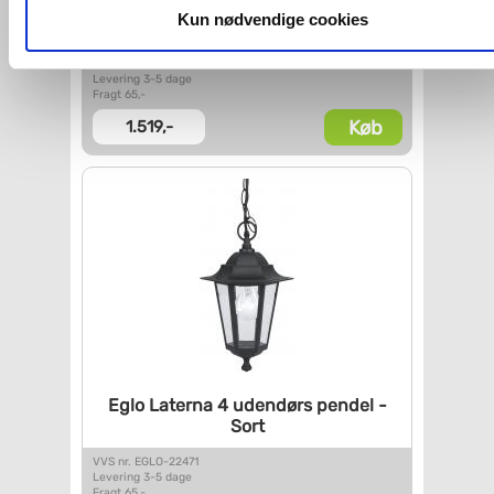
Eglo Navedo udendørs stander -
dit samtykke, hvis du måtte ønske det.
Kun nødvendige cookies
Sort/silver patina
VVS nr. EGLO-93464
Du kan se mere om, hvordan vi behandler dine
Levering 3-5 dage
personoplysninger, ved at klikke
Fragt 65,-
her
.
Køb
1.519,-
Eglo Laterna 4 udendørs pendel
-
Sort
VVS nr. EGLO-22471
Levering 3-5 dage
Fragt 65,-