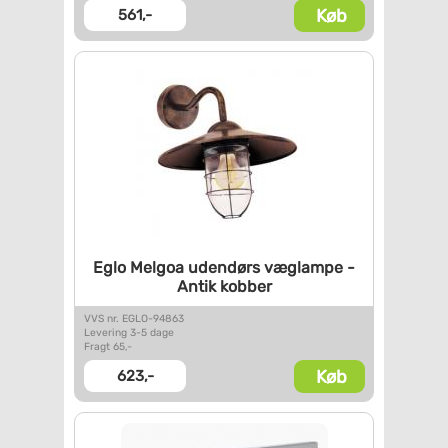
Køb
561,-
Eglo Melgoa udendørs væglampe
-
Antik kobber
VVS nr. EGLO-94863
Levering 3-5 dage
Fragt 65,-
Køb
623,-